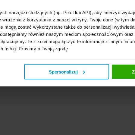
ca sierpnia br. trwa specjalna promocja Generali Direct, w ramach której wszyscy
ych narzędzi śledzących (np. Pixel lub API), aby mierzyć wyd
e wrażenia z korzystania z naszej witryny. Twoje dane (w tym 
s mogą zostać wykorzystane także do personalizacji wyświetla
, udostępniamy również naszym mediom społecznościowym oraz
łpracujemy. Te z kolei mogą łączyć te informacje z innymi infor
ch usług. Prosimy o Twoją zgodę.
Spersonalizuj
Z