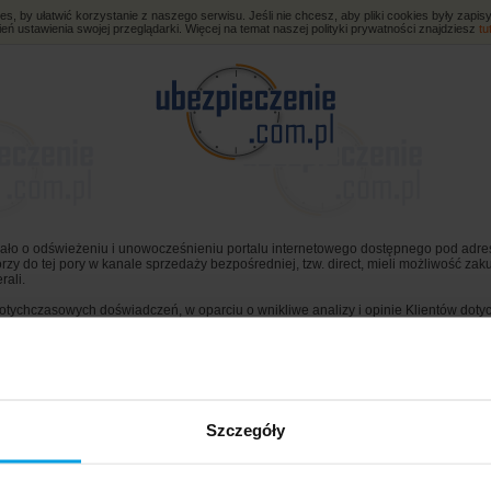
, by ułatwić korzystanie z naszego serwisu. Jeśli nie chcesz, aby pliki cookies były zap
eń ustawienia swojej przeglądarki. Więcej na temat naszej polityki prywatności znajdziesz
tu
ło o odświeżeniu i unowocześnieniu portalu internetowego dostępnego pod adres
tórzy do tej pory w kanale sprzedaży bezpośredniej, tzw. direct, mieli możliwość
rali.
tychczasowych doświadczeń, w oparciu o wnikliwe analizy i opinie Klientów dotycz
ktową dostępną w modelu sprzedaży bezpośredniej, przez telefon i Internet, na s
o. Ważnym atutem portalu jest jego nowoczesny charakter. Klient może w bardzo 
m.in. poprawę efektywności komunikacji z Klientem, wsparcie dynamiki sprzedaży o
sowanie Klientów ofertą Generali w kanale sprzedaży bezpośredniej i skłoni do sko
Szczegóły
y uzupełniającym kanałem dystrybucji, dla tradycyjnych sieci sprzedaży, oferuje sw
ali.
” podkreśla Michał Kolasa, Dyrektor Departamentu Sprzedaży Bezpośredniej w