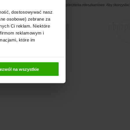
 Klienci mogą liczyć na 12% zniżkę na ubezpieczenia mieszkaniowe. Aby skorzystać
ajność, dostosowywać nasz
dane osobowe) zebrane za
nych Ci reklam. Niektóre
 firmom reklamowym i
macjami, które im
ezwól na wszystkie