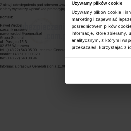
Używamy plików cookie
Z okazji udostępnienia pod adresem www.generalidirect.pl nowego portalu, do koń
z oferty wystarczy wpisać kod promocyjny „GD2010”.
Używamy plików cookie i inn
Kontakt:
marketing i zapewniać lepsz
Paweł Wróbel
pośrednictwem plików cookie
rzecznik prasowy
informacje, które zbieramy
pawel.wrobel@generali.pl
Grupa Generali
analitycznym, z którymi wspó
ul.: Postępu 15 B
02-676 Warszawa
przekazałeś, korzystając z i
tel.: (+48 22) 543 05 00 - centrala Generali
mobile: +48 510 000 920
fax: (+48 22) 543 08 94
Informacja prasowa Generali z dnia 11.08.2010 r.