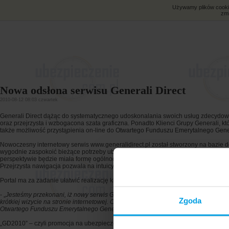
Używamy plików cookies
zmi
Nowa odsłona serwisu Generali Direct
2010-08-12 08:03 czwartek
Generali Direct dążąc do systematycznego udoskonalania swoich usług zdecydowa
oraz przejrzysta i wzbogacona szata graficzna. Ponadto Klienci Grupy Generali, k
także możliwość przystąpienia on-line do Otwartego Funduszu Emerytalnego Gene
Nowoczesny internetowy serwis www.generalidirect.pl został stworzony na bazie do
wygodnie zaspokoić bieżące potrzeby ubezpieczeniowe. Poza szeroką ofertą produ
perspektywie będzie miała formę ogólnodostępnego serwisu doradczo-eksperckieg
Przejrzysta nawigacja pozwala na intuicyjne poruszanie się po serwisie.
Portal ma za zadanie ułatwić realizację kluczowych celów strategicznych firmy, 
- „
Jesteśmy przekonani, iż nowy serwis Generali Direct pozwoli zwiększyć zaintere
Zgoda
krótkiej wizycie na stronie internetowej. Cieszę się też, że Generali Direct będąc
Otwartego Funduszu Emerytalnego Generali lub zamianę obecnego OFE na Gener
„GD2010” – czyli promocja na ubezpieczenia mieszkaniowe