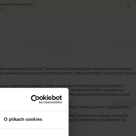
isywane na Twoim dysku,
X
taj
.
em www.generalidirect.pl. Nowy serwis charakteryzuje nowoczesna konstrukcja
 zakupu pakietów ubezpieczeń komunikacyjnych, mieszkaniowych i podróżnych zyskali
ące użyteczności portalu. Dzięki nowej stronie Klienci będą mogli szybko i
tronie wyodrębniona została zakładka ABC Ubezpieczeń, która w najbliższej
szybki i uproszczony sposób wyliczyć składkę ubezpieczenia komunikacyjnego.
raz podążanie w działaniach za nowymi trendami i innowacyjnymi rozwiązaniami.
rzystania z niej te osoby, które chcą w sposób uproszczony wykupić polisę po
O plikach cookies
oim Klientom kolejną nowość produktową, jaką jest możliwość przystąpienia do
 Grupie Generali.