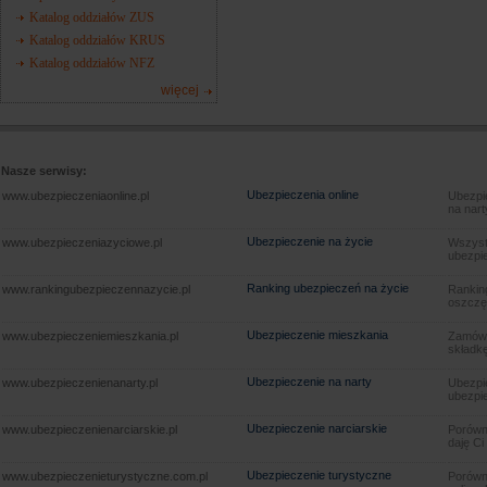
Katalog oddziałów ZUS
Katalog oddziałów KRUS
Katalog oddziałów NFZ
więcej
Nasze serwisy:
Ubezpieczenia online
www.ubezpieczeniaonline.pl
Ubezpie
na nart
Ubezpieczenie na życie
www.ubezpieczeniazyciowe.pl
Wszyst
ubezpie
Ranking ubezpieczeń na życie
www.rankingubezpieczennazycie.pl
Rankin
oszczę
Ubezpieczenie mieszkania
www.ubezpieczeniemieszkania.pl
Zamów u
składkę
Ubezpieczenie na narty
www.ubezpieczenienanarty.pl
Ubezpie
ubezpie
Ubezpieczenie narciarskie
www.ubezpieczenienarciarskie.pl
Porówna
daję Ci
Ubezpieczenie turystyczne
www.ubezpieczenieturystyczne.com.pl
Porówna