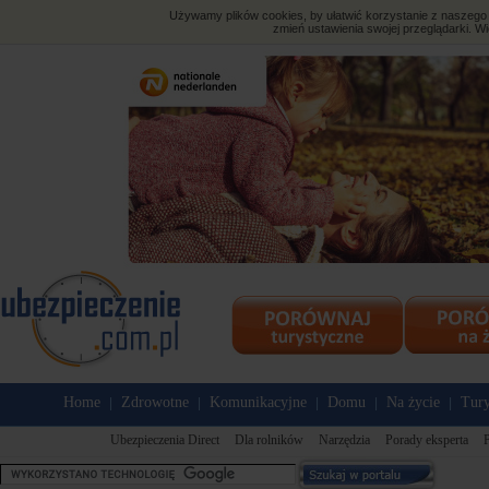
Używamy plików cookies, by ułatwić korzystanie z naszego s
zmień ustawienia swojej przeglądarki. Wi
Home
Zdrowotne
Komunikacyjne
Domu
Na życie
Tury
|
|
|
|
|
Ubezpieczenia Direct
Dla rolników
Narzędzia
Porady eksperta