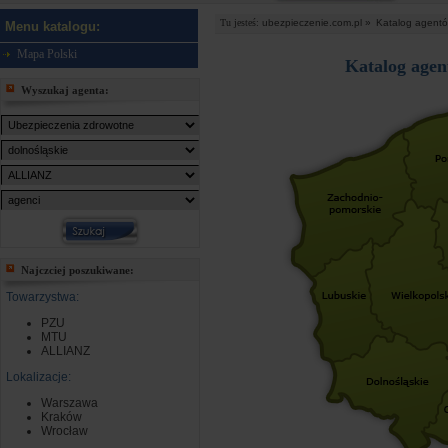
Tu jesteś:
ubezpieczenie.com.pl »
Katalog agent
Menu katalogu:
Mapa Polski
Katalog agen
Wyszukaj agenta:
Najczciej poszukiwane:
Towarzystwa:
PZU
MTU
ALLIANZ
Lokalizacje:
Warszawa
Kraków
Wrocław