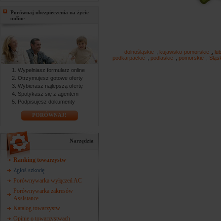
Porównaj ubezpieczenia na życie
online
dolnośląskie
,
kujawsko-pomorskie
,
lu
podkarpackie
,
podlaskie
,
pomorskie
,
Śląs
Wypełniasz formularz online
Otrzymujesz gotowe oferty
Wybierasz najlepszą ofertę
Spotykasz się z agentem
Podpisujesz dokumenty
PORÓWNAJ!
Narzędzia
Ranking towarzystw
Zgłoś szkodę
Porównywarka wyłączeń AC
Porównywarka zakresów
Assistance
Katalog towarzystw
Opinie o towarzystwach