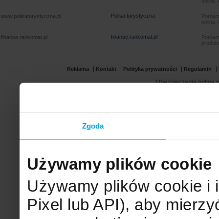
online.
Polisa turystyczna
www.polisaturystyczna.pl
Porówna
online.
finanse.rankomat.pl
finanse.rankomat.pl
Porówn
produkt
|
|
|
|
Reklama
Kontakt
Polityka prywatności
Regulamin
Ubezpieczenia online.p
Zgoda
Używamy plików cookie
Używamy plików cookie i 
Pixel lub API), aby mier