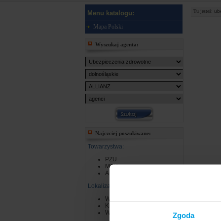
Tu jesteś:
ub
Menu katalogu:
Mapa Polski
Wyszukaj agenta:
Najczciej poszukiwane:
Towarzystwa:
PZU
MTU
ALLIANZ
Lokalizacje:
Warszawa
Kraków
Wrocław
Zgoda