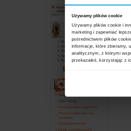
Porównaj ubezpieczenia na życie
online
Używamy plików cookie
Używamy plików cookie i inn
doln
marketing i zapewniać lepsz
podkarpa
pośrednictwem plików cookie
Wypełniasz formularz online
informacje, które zbieramy
Otrzymujesz gotowe oferty
Wybierasz najlepszą ofertę
analitycznym, z którymi wspó
Spotykasz się z agentem
przekazałeś, korzystając z i
Podpisujesz dokumenty
PORÓWNAJ!
Narzędzia
Ranking towarzystw
Zgłoś szkodę
Porównywarka wyłączeń AC
Porównywarka zakresów
Assistance
Katalog towarzystw
Opinie o towarzystwach