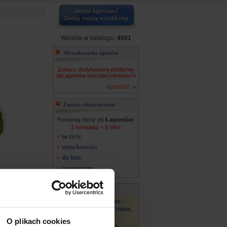
Wpisów w katalogu:
4591
Wyszukiwarka agentów
Zobacz dedykowaną platformę
dla agentów ubezpieczeniowych
sprawdź
Zamów ubezpieczenie
Porównaj oferty od
5 agentów
!
1 formularz = 5 ofert
na życie
nieruchomości
dla firm
inwestycyjne
Promowane:
Urszula Wojciechowska -
MTU, Liberty,AXA,Proama,
Gothar i inni
O plikach cookies
AUTO RONDO Anna