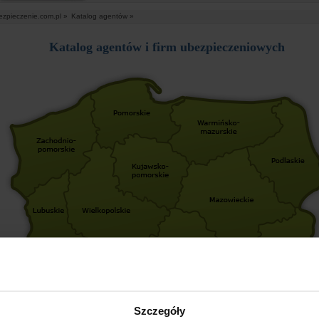
ezpieczenie.com.pl »
Katalog agentów »
Katalog agentów i firm ubezpieczeniowych
Szczegóły