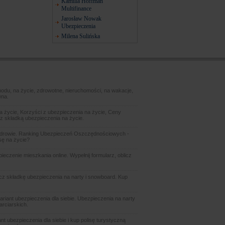
Kamilla Hoffman
Multifinance
Jarosław Nowak
Ubezpieczenia
Milena Sulińska
odu, na życie, zdrowotne, nieruchomości, na wakacje,
wna.
 życie, Korzyści z ubezpieczenia na życie, Ceny
z składką ubezpieczenia na życie.
zdrowie. Ranking Ubezpieczeń Oszczędnościowych -
sę na życie?
czenie mieszkania online. Wypełnij formularz, oblicz
icz składkę ubezpieczenia na narty i snowboard. Kup
ariant ubezpieczenia dla siebie. Ubezpieczenia na narty
arciarskich.
t ubezpieczenia dla siebie i kup polisę turystyczną