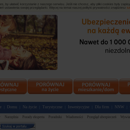
, by ułatwić korzystanie z naszego serwisu. Jeśli nie chcesz, aby pliki cookies były zap
eń ustawienia swojej przeglądarki. Więcej na temat naszej polityki prywatności znajdziesz
tu
e
Domu
Na życie
Turystyczne
Inwestycyjne
Dla firm
NNW
|
|
|
|
|
|
|
w
Narzędzia
Porady eksperta
Poradniki
Wiadomości
Przegląd ubezpieczeń
Wywia