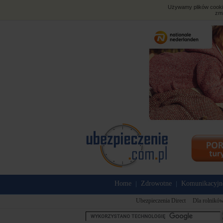
Używamy plików cookies
zmi
Home
Zdrowotne
Komunikacyjn
|
|
Ubezpieczenia Direct
Dla rolnikó