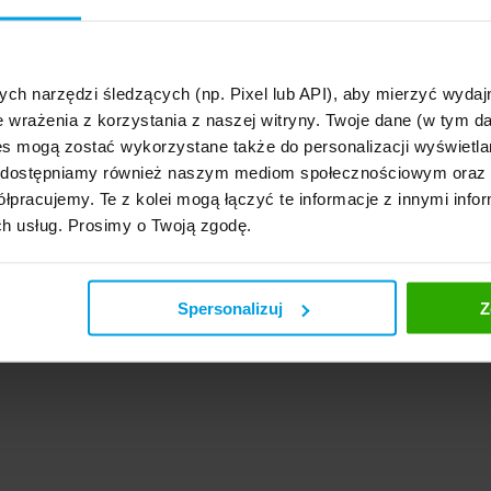
ych narzędzi śledzących (np. Pixel lub API), aby mierzyć wyd
ośląskie
,
kujawsko-pomorskie
,
lubelskie
,
lubuskie
,
Łódzkie
,
małopolskie
,
mazowieckie
e wrażenia z korzystania z naszej witryny. Twoje dane (w tym 
ckie
,
podlaskie
,
pomorskie
,
Śląskie
,
Świętokrzyskie
,
warmińsko-mazurskie
,
wielkopols
pomorskie
s mogą zostać wykorzystane także do personalizacji wyświetla
, udostępniamy również naszym mediom społecznościowym oraz
łpracujemy. Te z kolei mogą łączyć te informacje z innymi infor
ch usług. Prosimy o Twoją zgodę.
Spersonalizuj
Z