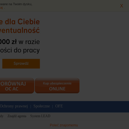
isywane na Twoim dysku,
X
taj
.
Ochrony prawnej
Społeczne
OFE
|
|
dy
Znajdź agenta
System LEAD
Poleć znajomemu