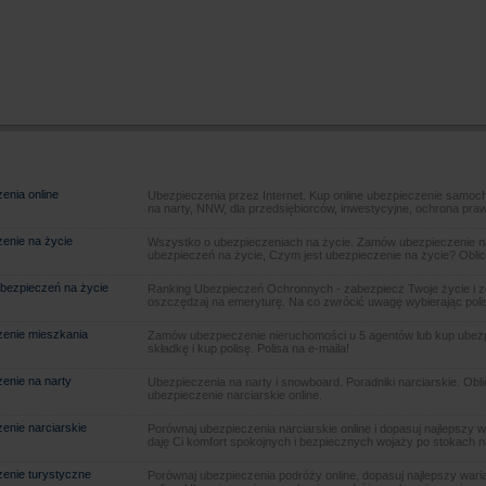
enia online
Ubezpieczenia przez Internet. Kup online ubezpieczenie samoch
na narty, NNW, dla przedsiębiorców, inwestycyjne, ochrona pra
enie na życie
Wszystko o ubezpieczeniach na życie. Zamów ubezpieczenie na
ubezpieczeń na życie, Czym jest ubezpieczenie na życie? Oblic
bezpieczeń na życie
Ranking Ubezpieczeń Ochronnych - zabezpiecz Twoje życie i 
oszczędzaj na emeryturę. Na co zwrócić uwagę wybierając poli
enie mieszkania
Zamów ubezpieczenie nieruchomości u 5 agentów lub kup ubezpie
składkę i kup polisę. Polisa na e-maila!
enie na narty
Ubezpieczenia na narty i snowboard. Poradniki narciarskie. Obl
ubezpieczenie narciarskie online.
enie narciarskie
Porównaj ubezpieczenia narciarskie online i dopasuj najlepszy w
daję Ci komfort spokojnych i bezpiecznych wojaży po stokach n
enie turystyczne
Porównaj ubezpieczenia podróży online, dopasuj najlepszy warian