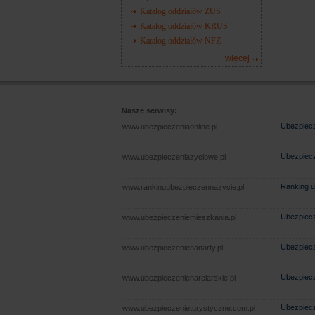
Katalog oddziałów ZUS
Katalog oddziałów KRUS
Katalog oddziałów NFZ
więcej
Nasze serwisy:
Ubezpiecz
www.ubezpieczeniaonline.pl
Ubezpiecz
www.ubezpieczeniazyciowe.pl
Ranking u
www.rankingubezpieczennazycie.pl
Ubezpiecz
www.ubezpieczeniemieszkania.pl
Ubezpiecz
www.ubezpieczenienanarty.pl
Ubezpiecz
www.ubezpieczenienarciarskie.pl
Ubezpiecz
www.ubezpieczenieturystyczne.com.pl