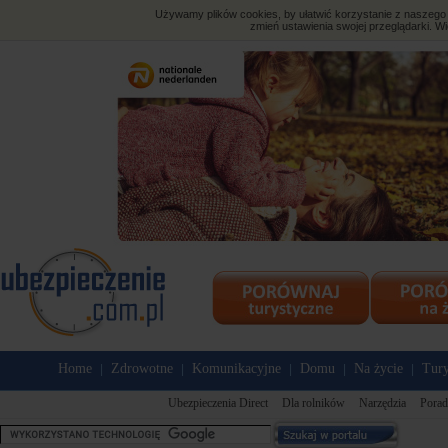
Używamy plików cookies, by ułatwić korzystanie z naszego s
zmień ustawienia swojej przeglądarki. Wi
Home
Zdrowotne
Komunikacyjne
Domu
Na życie
Tury
|
|
|
|
|
Ubezpieczenia Direct
Dla rolników
Narzędzia
Porad