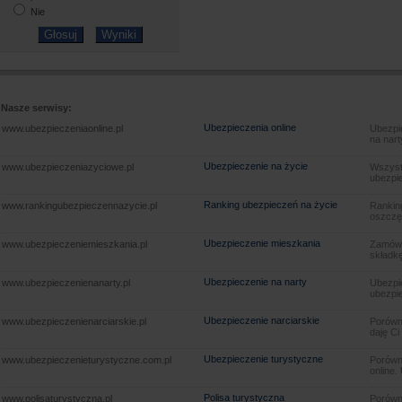
Nie
Nasze serwisy:
Ubezpieczenia online
www.ubezpieczeniaonline.pl
Ubezpie
na nart
Ubezpieczenie na życie
www.ubezpieczeniazyciowe.pl
Wszyst
ubezpie
Ranking ubezpieczeń na życie
www.rankingubezpieczennazycie.pl
Rankin
oszczę
Ubezpieczenie mieszkania
www.ubezpieczeniemieszkania.pl
Zamów u
składkę
Ubezpieczenie na narty
www.ubezpieczenienanarty.pl
Ubezpie
ubezpie
Ubezpieczenie narciarskie
www.ubezpieczenienarciarskie.pl
Porówna
daję Ci
Ubezpieczenie turystyczne
www.ubezpieczenieturystyczne.com.pl
Porówna
online.
Polisa turystyczna
www.polisaturystyczna.pl
Porówna