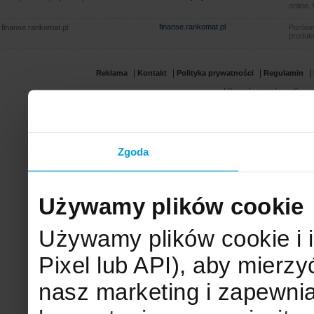
online.
finanse.rankomat.pl
finanse.rankomat.pl
Porówn
produkt
|
|
|
|
Reklama
Kontakt
Polityka prywatności
Regulamin
Ubezpieczenia online.p
Zgoda
Używamy plików cookie
Używamy plików cookie i 
Pixel lub API), aby mier
nasz marketing i zapewni