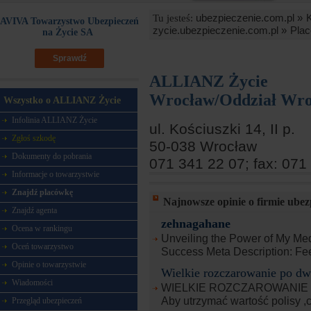
ubezpieczenie.com.pl »
Tu jesteś:
AVIVA Towarzystwo Ubezpieczeń
zycie.ubezpieczenie.com.pl »
Plac
na Życie SA
Sprawdź
ALLIANZ Życie
Wrocław/Oddział Wro
Wszystko o ALLIANZ Życie
Infolinia ALLIANZ Życie
ul. Kościuszki 14, II p.
Zgłoś szkodę
50-038 Wrocław
Dokumenty do pobrania
071 341 22 07; fax: 071
Informacje o towarzystwie
Znajdź placówkę
Najnowsze opinie o firmie ubez
Znajdź agenta
zehnagahane
Ocena w rankingu
Unveiling the Power of My Me
Oceń towarzystwo
Success Meta Description: Fee
Opinie o towarzystwie
Wielkie rozczarowanie po dwu
Wiadomości
WIELKIE ROZCZAROWANIE P
Aby utrzymać wartość polisy ,c
Przegląd ubezpieczeń