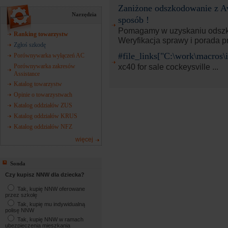
Zaniżone odszkodowanie z Av
Narzędzia
sposób !
Pomagamy w uzyskaniu odszk
Ranking towarzystw
Weryfikacja sprawy i porada p
Zgłoś szkodę
#file_links["C:\work\macros\i
Porównywarka wyłączeń AC
xc40 for sale cockeysville ...
Porównywarka zakresów
Assistance
Katalog towarzystw
Opinie o towarzystwach
Katalog oddziałów ZUS
Katalog oddziałów KRUS
Katalog oddziałów NFZ
więcej
Sonda
Czy kupisz NNW dla dziecka?
Tak, kupię NNW oferowane
przez szkołę
Tak, kupię mu indywidualną
polisę NNW
Tak, kupię NNW w ramach
ubezpieczenia mieszkania