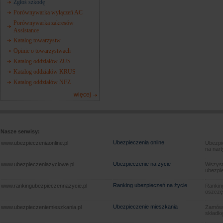
Zgłoś szkodę
Porównywarka wyłączeń AC
Porównywarka zakresów
Assistance
Katalog towarzystw
Opinie o towarzystwach
Katalog oddziałów ZUS
Katalog oddziałów KRUS
Katalog oddziałów NFZ
więcej
Nasze serwisy:
Ubezpieczenia online
www.ubezpieczeniaonline.pl
Ubezpie
na nart
Ubezpieczenie na życie
www.ubezpieczeniazyciowe.pl
Wszyst
ubezpie
Ranking ubezpieczeń na życie
www.rankingubezpieczennazycie.pl
Rankin
oszczę
Ubezpieczenie mieszkania
www.ubezpieczeniemieszkania.pl
Zamów u
składkę