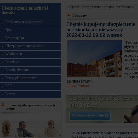
Tu jesteś:
ubezpieczenie.com.pl »
mieszkania »
Ubezpieczenie mieszkań i
domów
Polecamy
Porównywarka wyłączeń
Chętnie kupujemy ubezpieczenie
mieszkania, ale nie wszyscy
Quiz
2022-03-22 09:02 wtorek
Spis majątku
Taki w
Ubezpieczenie mieszkania
płynie z
rynkowy
Wiadomości
przepro
na zlec
Poradniki
Polska. 
jest wyn
Porady eksperta
wytyczny
kierują 
Przegląd ubezpieczeń
zainteresowani.
Czytaj więcej
FAQ
Forum
Porównaj ubezpieczenia na życie
online
Po co zabezpieczenia własne w polisie mie
Jeśli ubezpieczamy dom lub mieszkanie na