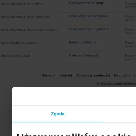
Ubezpieczenie na narty
www.ubezpieczenienanarty.pl
Ubezpie
ubezpie
Ubezpieczenie narciarskie
www.ubezpieczenienarciarskie.pl
Porówna
daję Ci
Ubezpieczenie turystyczne
www.ubezpieczenieturystyczne.com.pl
Porówna
online.
Polisa turystyczna
www.polisaturystyczna.pl
Porówna
online.
finanse.rankomat.pl
finanse.rankomat.pl
Porówn
produkt
|
|
|
|
Reklama
Kontakt
Polityka prywatności
Regulamin
Ubezpieczenia online.p
Zgoda