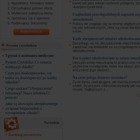
kwotę lub jako mienie ruchome podajemy dzie
Wypełniasz formularz online
ubezpieczyciel moż...
Otrzymujesz gotowe oferty
Wybierasz najlepszą ofertę
6 najbardziej prawdopodobnych zagrożeń czy
Spotykasz się z agentem
nieruchomość
Podpisujesz dokumenty
Polska nie znajduje się na terenie objętym 
się płyt tektonicznych, zimy są coraz bardzi
o torn...
PORÓWNAJ!
Kiedy ubezpieczyciel odmówi odszkodowani
Decydując się na ubezpieczenie mieszkania
Pytania czytelników
zapoznać się dokładnie ze szczegółowymi 
ubezpieczenia....
5 pytań o assistance medyczne
Kto wypłaci odszkodowanie za zalanie miesz
Pytanie Czytelnika: Co oznacza
Ubezpieczenie mieszkania to praktyczne i n
użyteczne rozwiązanie, które ma służyć pr
indeksacja składki?
wszystkim jego właścici...
Czym jest doubezpieczenie, czy
Na czym polega domowe assistance?
trzeba się doubezpieczyć po każdej
Życie bywa zaskakujące, ale można pomyśl
szkodzie?
zrobić, by przykre zdarzenia wywarły jak na
Czego szukasz? Ubezpieczenia?
skutek. Najlepszym z...
Informacji? Nasza infolinia Ci
C
pomoże!
Jakie są obowiązki ubezpieczonego
związane bezpośrednio z
wystąpieniem szkody?
Narzędzia
Ranking towarzystw