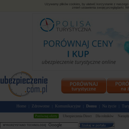
Używamy plików cookies, by ułatwić korzystanie z naszego s
zmień ustawienia swojej przeglądarki. Wi
Home
Zdrowotne
Komunikacyjne
Domu
Na życie
Tury
|
|
|
|
|
Porównaj oferty
Ubezpieczenia Direct
Dla rolników
Narzędz