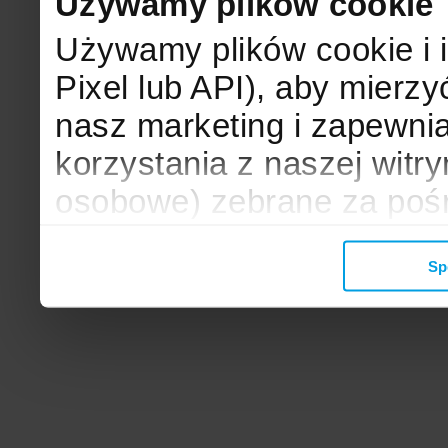
Używamy plików cookie
Używamy plików cookie i 
Pixel lub API), aby mier
nasz marketing i zapewni
korzystania z naszej witr
osobowe) zebrane za poś
mogą zostać wykorzystane
Sp
wyświetlanych Ci reklam. 
zbieramy, udostępniamy 
społecznościowym oraz f
analitycznym, z którymi w
łączyć te informacje z inn