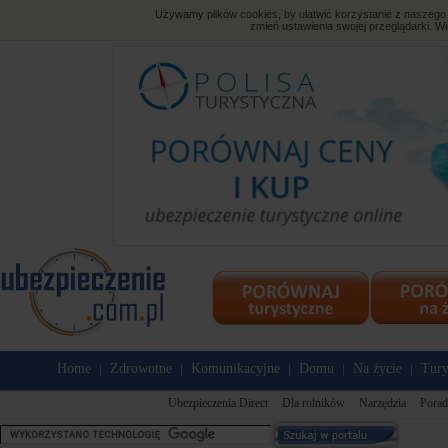
Używamy plików cookies, by ułatwić korzystanie z naszego s
zmień ustawienia swojej przeglądarki. Wi
Home
Zdrowotne
Komunikacyjne
Domu
Na życie
Tury
|
|
|
|
|
Ubezpieczenia Direct
Dla rolników
Narzędzia
Porad