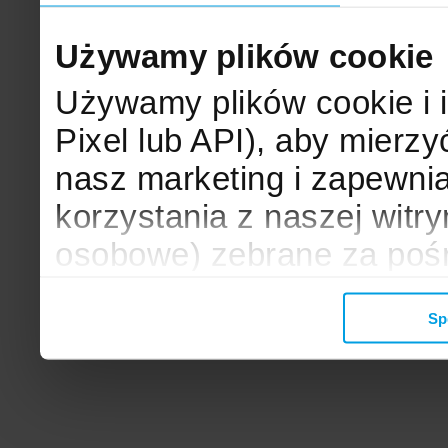
Używamy plików cookie
Używamy plików cookie i 
Pixel lub API), aby mier
nasz marketing i zapewni
korzystania z naszej witr
osobowe) zebrane za poś
mogą zostać wykorzystane
Sp
wyświetlanych Ci reklam. 
zbieramy, udostępniamy 
społecznościowym oraz f
analitycznym, z którymi w