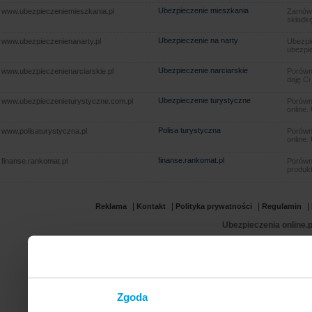
Ubezpieczenie mieszkania
www.ubezpieczeniemieszkania.pl
Zamów u
składkę
Ubezpieczenie na narty
www.ubezpieczenienanarty.pl
Ubezpie
ubezpie
Ubezpieczenie narciarskie
www.ubezpieczenienarciarskie.pl
Porówna
daję Ci
Ubezpieczenie turystyczne
www.ubezpieczenieturystyczne.com.pl
Porówna
online.
Polisa turystyczna
www.polisaturystyczna.pl
Porówna
online.
finanse.rankomat.pl
finanse.rankomat.pl
Porówn
produkt
|
|
|
|
Reklama
Kontakt
Polityka prywatności
Regulamin
Ubezpieczenia online.p
Zgoda