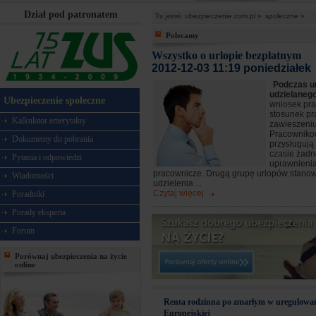
Dział pod patronatem
Tu jesteś:
ubezpieczenie.com.pl »
spoleczne »
Polecamy
Wszystko o urlopie bezpłatnym
2012-12-03 11:19 poniedziałek
Podczas u
udzielaneg
Ubezpieczenie społeczne
wniosek pr
stosunek pr
Kalkulator emerytalny
zawieszeniu
Pracownikow
Dokumenty do pobrania
przysługują
czasie żadn
Pytania i odpowiedzi
uprawnieni
pracownicze. Drugą grupę urlopów stanowi
Wiadomości
udzielenia ...
Czytaj więcej
Poradniki
Porady eksperta
Forum
Porównaj ubezpieczenia na życie
online
Renta rodzinna po zmarłym w uregulowan
Europejskiej