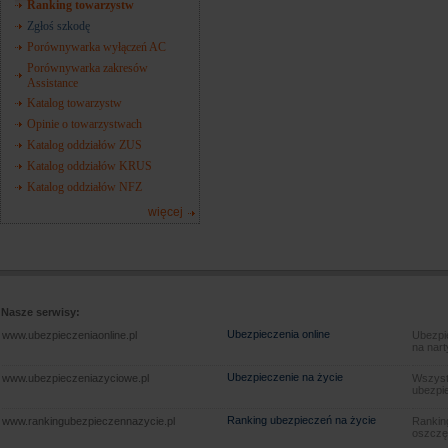
Ranking towarzystw
Zgłoś szkodę
Porównywarka wyłączeń AC
Porównywarka zakresów
Assistance
Katalog towarzystw
Opinie o towarzystwach
Katalog oddziałów ZUS
Katalog oddziałów KRUS
Katalog oddziałów NFZ
więcej
Nasze serwisy:
Ubezpieczenia online
www.ubezpieczeniaonline.pl
Ubezpie
na nart
Ubezpieczenie na życie
www.ubezpieczeniazyciowe.pl
Wszyst
ubezpie
Ranking ubezpieczeń na życie
www.rankingubezpieczennazycie.pl
Rankin
oszczę