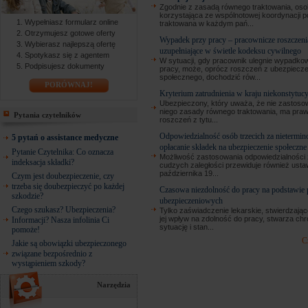
Zgodnie z zasadą równego traktowania, os
korzystająca ze wspólnotowej koordynacji 
Wypełniasz formularz online
traktowana w każdym pań...
Otrzymujesz gotowe oferty
Wypadek przy pracy – pracownicze roszczeni
Wybierasz najlepszą ofertę
uzupełniające w świetle kodeksu cywilnego
Spotykasz się z agentem
W sytuacji, gdy pracownik ulegnie wypadkow
Podpisujesz dokumenty
pracy, może, oprócz roszczeń z ubezpiecze
społecznego, dochodzić rów...
PORÓWNAJ!
Kryterium zatrudnienia w kraju niekonstytuc
Ubezpieczony, który uważa, że nie zastos
niego zasady równego traktowania, ma pra
Pytania czytelników
roszczeń z tytu...
Odpowiedzialność osób trzecich za nietermi
5 pytań o assistance medyczne
opłacanie składek na ubezpieczenie społeczne
Pytanie Czytelnika: Co oznacza
Możliwość zastosowania odpowiedzialności z
indeksacja składki?
cudzych zaległości przewiduje również usta
października 19...
Czym jest doubezpieczenie, czy
trzeba się doubezpieczyć po każdej
Czasowa niezdolność do pracy na podstawie
szkodzie?
ubezpieczeniowych
Czego szukasz? Ubezpieczenia?
Tylko zaświadczenie lekarskie, stwierdzając
jej wpływ na zdolność do pracy, stwarza chr
Informacji? Nasza infolinia Ci
sytuację i stan...
pomoże!
C
Jakie są obowiązki ubezpieczonego
związane bezpośrednio z
wystąpieniem szkody?
Narzędzia