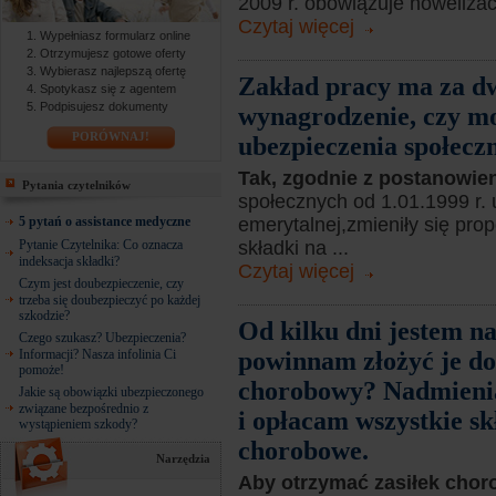
2009 r. obowiązuje nowelizac
Czytaj więcej
Wypełniasz formularz online
Otrzymujesz gotowe oferty
Wybierasz najlepszą ofertę
Zakład pracy ma za dw
Spotykasz się z agentem
Podpisujesz dokumenty
wynagrodzenie, czy mo
PORÓWNAJ!
ubezpieczenia społecz
Tak, zgodnie z postanowie
Pytania czytelników
społecznych od 1.01.1999 r. 
5 pytań o assistance medyczne
emerytalnej,zmieniły się pr
Pytanie Czytelnika: Co oznacza
składki na ...
indeksacja składki?
Czytaj więcej
Czym jest doubezpieczenie, czy
trzeba się doubezpieczyć po każdej
szkodzie?
Od kilku dni jestem n
Czego szukasz? Ubezpieczenia?
Informacji? Nasza infolinia Ci
powinnam złożyć je do
pomoże!
chorobowy? Nadmienia
Jakie są obowiązki ubezpieczonego
związane bezpośrednio z
i opłacam wszystkie sk
wystąpieniem szkody?
chorobowe.
Narzędzia
Aby otrzymać zasiłek cho