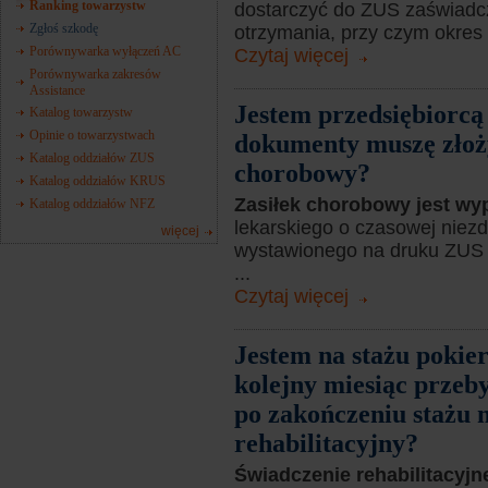
Ranking towarzystw
dostarczyć do ZUS zaświadcze
Zgłoś szkodę
otrzymania, przy czym okres t
Porównywarka wyłączeń AC
Czytaj więcej
Porównywarka zakresów
Assistance
Jestem przedsiębiorcą
Katalog towarzystw
Opinie o towarzystwach
dokumenty muszę złoż
Katalog oddziałów ZUS
chorobowy?
Katalog oddziałów KRUS
Zasiłek chorobowy jest w
Katalog oddziałów NFZ
lekarskiego o czasowej niez
więcej
wystawionego na druku ZUS 
...
Czytaj więcej
Jestem na stażu pokie
kolejny miesiąc przeb
po zakończeniu stażu m
rehabilitacyjny?
Świadczenie rehabilitacyjn