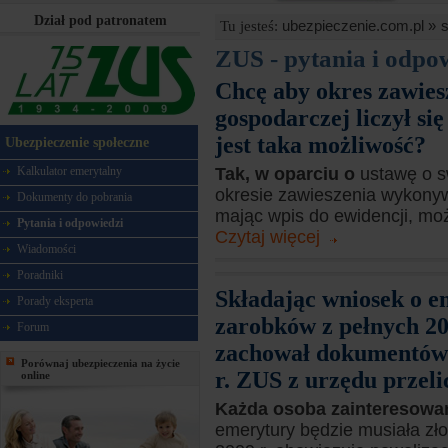
Dział pod patronatem
ubezpieczenie.com.pl »
Tu jesteś:
ZUS - pytania i odpo
Chcę aby okres zawies
gospodarczej liczył si
jest taka możliwość?
Ubezpieczenie społeczne
Kalkulator emerytalny
Tak, w oparciu o
ustawę o s
okresie zawieszenia wykonyw
Dokumenty do pobrania
mając wpis do ewidencji, moż
Pytania i odpowiedzi
Czytaj więcej
Wiadomości
Poradniki
Składając wniosek o e
Porady eksperta
zarobków z pełnych 20
Forum
zachował dokumentów p
Porównaj ubezpieczenia na życie
r. ZUS z urzędu przel
online
Każda osoba zainteresowa
emerytury będzie musiała zło