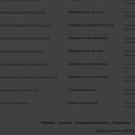
na nart
Ubezpieczenie na życie
www.ubezpieczeniazyciowe.pl
Wszyst
ubezpie
Ranking ubezpieczeń na życie
www.rankingubezpieczennazycie.pl
Rankin
oszczę
Ubezpieczenie mieszkania
www.ubezpieczeniemieszkania.pl
Zamów u
składkę
Ubezpieczenie na narty
www.ubezpieczenienanarty.pl
Ubezpie
ubezpie
Ubezpieczenie narciarskie
www.ubezpieczenienarciarskie.pl
Porówna
daję Ci
Ubezpieczenie turystyczne
www.ubezpieczenieturystyczne.com.pl
Porówna
online.
Polisa turystyczna
www.polisaturystyczna.pl
Porówna
online.
finanse.rankomat.pl
finanse.rankomat.pl
Porówn
produkt
|
|
|
|
Reklama
Kontakt
Polityka prywatności
Regulamin
Ubezpieczenia online.p