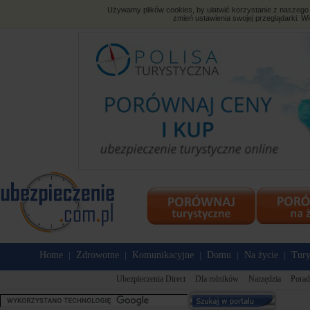
Używamy plików cookies, by ułatwić korzystanie z naszego s
zmień ustawienia swojej przeglądarki. Wi
Home
Zdrowotne
Komunikacyjne
Domu
Na życie
Tury
|
|
|
|
|
Ubezpieczenia Direct
Dla rolników
Narzędzia
Porad