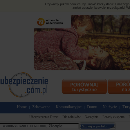
Używamy plików cookies, by ułatwić korzystanie z naszego s
zmień ustawienia swojej przeglądarki. Wi
Home
Zdrowotne
Komunikacyjne
Domu
Na życie
Tury
|
|
|
|
|
Ubezpieczenia Direct
Dla rolników
Narzędzia
Porady eksperta