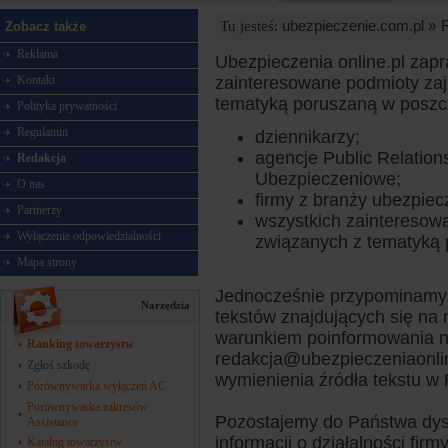
ubezpieczenie.com.pl »
Tu jesteś:
Zobacz także
Reklama
Ubezpieczenia online.pl zap
Kontakt
zainteresowane podmioty zaj
tematyką poruszaną w poszcz
Polityka prywatności
Regulamin
dziennikarzy;
agencje Public Relations
Redakcja
Ubezpieczeniowe;
O nas
firmy z branży ubezpie
Partnerzy
wszystkich zainteresowa
Wyłączenie odpowiedzialności
związanych z tematyką p
Mapa strony
Jednocześnie przypominamy, 
Narzędzia
tekstów znajdujących się na 
warunkiem poinformowania n
Ranking towarzystw
redakcja@ubezpieczeniaonlin
Zgłoś szkodę
wymienienia źródła tekstu w 
Porównywarka wyłączeń AC
Porównywarka zakresów
Pozostajemy do Państwa dysp
Assistance
informacji o działalności fi
Katalog towarzystw