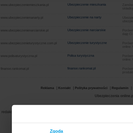
Ubezpieczenie mieszkania
www.ubezpieczeniemieszkania.pl
Zamów u
składkę
Ubezpieczenie na narty
www.ubezpieczenienanarty.pl
Ubezpie
ubezpie
Ubezpieczenie narciarskie
www.ubezpieczenienarciarskie.pl
Porówna
daję Ci
Ubezpieczenie turystyczne
www.ubezpieczenieturystyczne.com.pl
Porówna
online.
Polisa turystyczna
www.polisaturystyczna.pl
Porówna
online.
finanse.rankomat.pl
finanse.rankomat.pl
Porówn
produkt
|
|
|
|
Reklama
Kontakt
Polityka prywatności
Regulamin
Ubezpieczenia online.p
redakcja@ubezpieczenie.com.pl
Zgoda