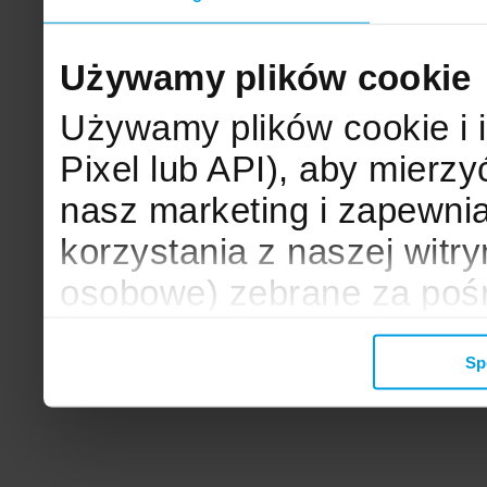
Używamy plików cookie
Używamy plików cookie i 
Pixel lub API), aby mier
nasz marketing i zapewni
korzystania z naszej witr
osobowe) zebrane za poś
mogą zostać wykorzystane
Sp
wyświetlanych Ci reklam. 
zbieramy, udostępniamy 
społecznościowym oraz f