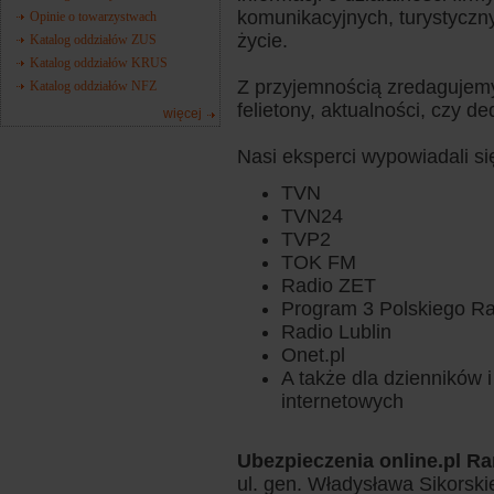
komunikacyjnych, turystycz
Opinie o towarzystwach
życie.
Katalog oddziałów ZUS
Katalog oddziałów KRUS
Z przyjemnością zredagujemy
Katalog oddziałów NFZ
felietony, aktualności, czy d
więcej
Nasi eksperci wypowiadali si
TVN
TVN24
TVP2
TOK FM
Radio ZET
Program 3 Polskiego Ra
Radio Lublin
Onet.pl
A także dla dzienników i
internetowych
Ubezpieczenia online.pl Ra
ul. gen. Władysława Sikorski