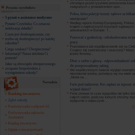
chroniące przed ryzykiem ponoszenia kosz
związanych z prowadzeniem spor...
Pytania czytelników
Polisa, która pokryje koszty sądowe za kilkan
5 pytań o assistance medyczne
miesięcznie?
Według raportu Komisji Europejskiej, Polska 
Pytanie Czytelnika: Co oznacza
krajem o najdroższych kosztach sądowych 
indeksacja składki?
adwokackich w Europie. T...
Czym jest doubezpieczenie, czy
Pracować z godnością - odszkodowania za 
trzeba się doubezpieczyć po każdej
pracy
szkodzie?
Pracodawca lub współpracownik się na Cieb
Czego szukasz? Ubezpieczenia?
Czujesz się zastraszany i osaczony? Masz 
Informacji? Nasza infolinia Ci
jesteś firmowy...
pomoże!
Dbać o siebie z głową - odpowiedzialność u
Jakie są obowiązki ubezpieczonego
źle przeprowadzony zabieg
związane bezpośrednio z
We współczesnym świecie wygląd zewnętrzn
wystąpieniem szkody?
niezmiernie istotny, poświęca się mu wiele u
„Moda na ...
Narzędzia
Ferie pod nadzorem: Kto zapłaci za zepsuty 
wyjazd dzieci?
Ferie zimowe to czas wyjazdów nie tylko dziec
Ranking towarzystw
całych rodzin, podczas których chcemy my
Zgłoś szkodę
wyłącznie o odpoczynk...
Porównywarka wyłączeń AC
C
Porównywarka zakresów
Assistance
Katalog towarzystw
Opinie o towarzystwach