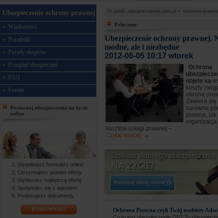
Tu jesteś:
ubezpieczenie.com.pl »
ochrona-prawn
Ubezpieczenie ochrony prawnej
Polecamy
Wiadomości
Ubezpieczenie ochrony prawnej. N
Poradniki
modne, ale i niezbędne
Porady eksperta
2012-06-05 10:17 wtorek
Przegląd ubezpieczeń
Ochroną
ubezpiecze
FAQ
objęte są
w
koszty zwią
Forum
obroną pra
Zawiera się
Porównaj ubezpieczenia na życie
zarówno po
online
prawna, jak
organizacja 
kosztów usługi prawnej – ...
Czytaj więcej
Wypełniasz formularz online
Otrzymujesz gotowe oferty
Wybierasz najlepszą ofertę
Spotykasz się z agentem
Podpisujesz dokumenty
PORÓWNAJ!
Ochrona Prawna czyli Twój osobisty Adw
Co to jest ubezpieczenie OP? To ubezpiecz