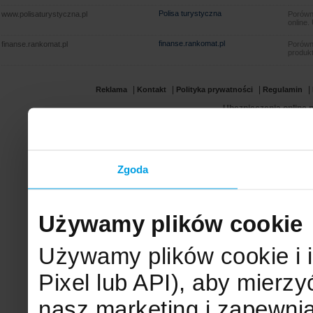
Polisa turystyczna
www.polisaturystyczna.pl
Porówna
online.
finanse.rankomat.pl
finanse.rankomat.pl
Porówn
produkt
|
|
|
|
Reklama
Kontakt
Polityka prywatności
Regulamin
Ubezpieczenia online.p
Zgoda
Używamy plików cookie
Używamy plików cookie i 
Pixel lub API), aby mier
nasz marketing i zapewni