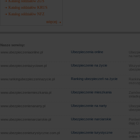
Katalog oddziałów ZUS
Katalog oddziałów KRUS
Katalog oddziałów NFZ
więcej
Nasze serwisy:
Ubezpieczenia online
www.ubezpieczeniaonline.pl
Ubezpie
na nart
Ubezpieczenie na życie
www.ubezpieczeniazyciowe.pl
Wszyst
ubezpie
Ranking ubezpieczeń na życie
www.rankingubezpieczennazycie.pl
Rankin
oszczę
Ubezpieczenie mieszkania
www.ubezpieczeniemieszkania.pl
Zamów u
składkę
Ubezpieczenie na narty
www.ubezpieczenienanarty.pl
Ubezpie
ubezpie
Ubezpieczenie narciarskie
www.ubezpieczenienarciarskie.pl
Porówna
daję Ci
Ubezpieczenie turystyczne
www.ubezpieczenieturystyczne.com.pl
Porówna
online.