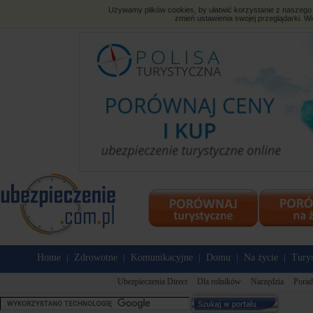
Używamy plików cookies, by ułatwić korzystanie z naszego s
zmień ustawienia swojej przeglądarki. Wi
Home
Zdrowotne
Komunikacyjne
Domu
Na życie
Tury
|
|
|
|
|
Ubezpieczenia Direct
Dla rolników
Narzędzia
Porad