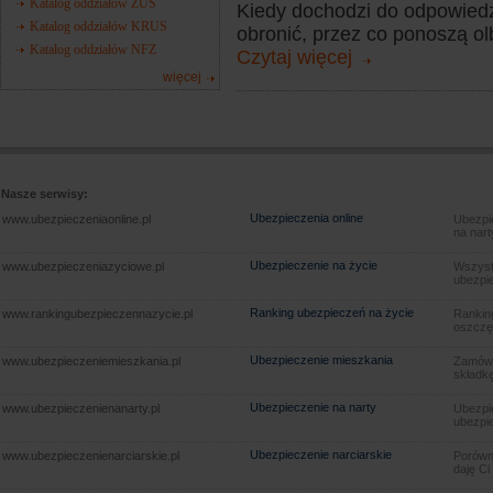
Katalog oddziałów ZUS
Kiedy dochodzi do odpowiedzi
Katalog oddziałów KRUS
obronić, przez co ponoszą olb
Katalog oddziałów NFZ
Czytaj więcej
więcej
Nasze serwisy:
Ubezpieczenia online
www.ubezpieczeniaonline.pl
Ubezpie
na nart
Ubezpieczenie na życie
www.ubezpieczeniazyciowe.pl
Wszyst
ubezpie
Ranking ubezpieczeń na życie
www.rankingubezpieczennazycie.pl
Rankin
oszczę
Ubezpieczenie mieszkania
www.ubezpieczeniemieszkania.pl
Zamów u
składkę
Ubezpieczenie na narty
www.ubezpieczenienanarty.pl
Ubezpie
ubezpie
Ubezpieczenie narciarskie
www.ubezpieczenienarciarskie.pl
Porówna
daję Ci