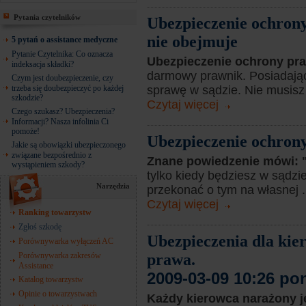
Pytania czytelników
Ubezpieczenie ochrony
nie obejmuje
5 pytań o assistance medyczne
Pytanie Czytelnika: Co oznacza
Ubezpieczenie ochrony pr
indeksacja składki?
darmowy prawnik. Posiadając 
Czym jest doubezpieczenie, czy
trzeba się doubezpieczyć po każdej
sprawę w sądzie. Nie musisz 
szkodzie?
Czytaj więcej
Czego szukasz? Ubezpieczenia?
Informacji? Nasza infolinia Ci
pomoże!
Ubezpieczenie ochron
Jakie są obowiązki ubezpieczonego
związane bezpośrednio z
Znane powiedzenie mówi: 
wystąpieniem szkody?
tylko kiedy będziesz w sądzi
Narzędzia
przekonać o tym na własnej .
Czytaj więcej
Ranking towarzystw
Zgłoś szkodę
Ubezpieczenia dla kie
Porównywarka wyłączeń AC
Porównywarka zakresów
prawa.
Assistance
2009-03-09 10:26 po
Katalog towarzystw
Opinie o towarzystwach
Każdy kierowca narażony j