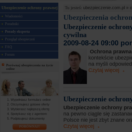
ubezpieczenie.com.pl »
Tu jesteś:
Ubezpieczenie ochrony prawnej
Ubezpieczenia ochro
Wiadomości
Poradniki
Ubezpieczenie ochrony
Porady eksperta
cywilna
Przegląd ubezpieczeń
2009-08-24 09:00 po
FAQ
Ochrona prawna
Forum
kontekście ubezp
na myśli odpowiedz
Porównaj ubezpieczenia na życie
online
Czytaj więcej
Ubezpieczenie ochrony
Wypełniasz formularz online
Otrzymujesz gotowe oferty
Ubezpieczenie ochrony pr
Wybierasz najlepszą ofertę
na pewno ciągle się zastana
Spotykasz się z agentem
Podpisujesz dokumenty
Polsce nie jest zbyt znane or
Czytaj więcej
PORÓWNAJ!