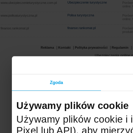
Ubezpieczenie turystyczne
www.ubezpieczenieturystyczne.com.pl
Porówna
online.
Polisa turystyczna
www.polisaturystyczna.pl
Porówna
online.
finanse.rankomat.pl
finanse.rankomat.pl
Porówn
produkt
|
|
|
|
Reklama
Kontakt
Polityka prywatności
Regulamin
Ubezpieczenia online.p
Zgoda
Używamy plików cookie
Używamy plików cookie i 
Pixel lub API), aby mier