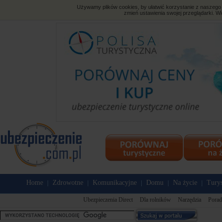
Używamy plików cookies, by ułatwić korzystanie z naszego s
zmień ustawienia swojej przeglądarki. Wi
Home
Zdrowotne
Komunikacyjne
Domu
Na życie
Tury
|
|
|
|
|
Ubezpieczenia Direct
Dla rolników
Narzędzia
Porad