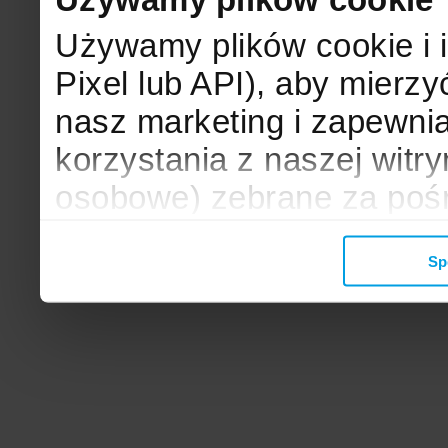
Używamy plików cookie i 
Pixel lub API), aby mier
nasz marketing i zapewni
korzystania z naszej witr
osobowe) zebrane za poś
mogą zostać wykorzystane
Sp
wyświetlanych Ci reklam. 
zbieramy, udostępniamy 
społecznościowym oraz f
analitycznym, z którymi w
łączyć te informacje z inn