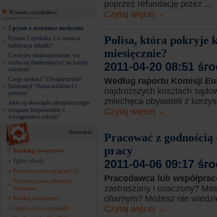
poprzez refundację przez ...
Pytania czytelników
Czytaj więcej
5 pytań o assistance medyczne
Polisa, która pokryje 
Pytanie Czytelnika: Co oznacza
indeksacja składki?
miesięcznie?
Czym jest doubezpieczenie, czy
trzeba się doubezpieczyć po każdej
2011-04-20 08:51 śr
szkodzie?
Czego szukasz? Ubezpieczenia?
Według raportu Komisji Eu
Informacji? Nasza infolinia Ci
najdroższych kosztach sądow
pomoże!
zniechęca obywateli z korzys
Jakie są obowiązki ubezpieczonego
związane bezpośrednio z
Czytaj więcej
wystąpieniem szkody?
Narzędzia
Pracować z godnością
pracy
Ranking towarzystw
Zgłoś szkodę
2011-04-06 09:17 śr
Porównywarka wyłączeń AC
Pracodawca lub współprac
Porównywarka zakresów
zastraszany i osaczony? Mas
Assistance
ofiarnym? Możesz nie wiedzie
Katalog towarzystw
Czytaj więcej
Opinie o towarzystwach