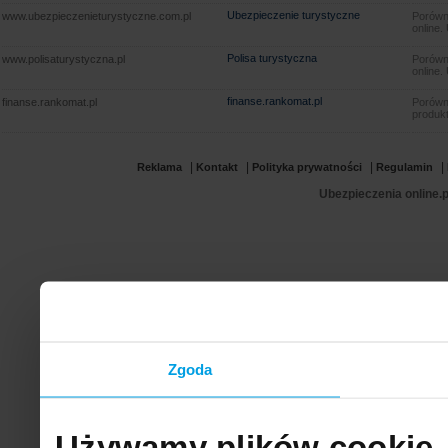
Ubezpieczenie turystyczne
www.ubezpieczenieturystyczne.com.pl
Porówna
online.
Polisa turystyczna
www.polisaturystyczna.pl
Porówna
online.
finanse.rankomat.pl
finanse.rankomat.pl
Porówn
produkt
|
|
|
|
Reklama
Kontakt
Polityka prywatności
Regulamin
Ubezpieczenia online.p
Zgoda
Używamy plików cookie