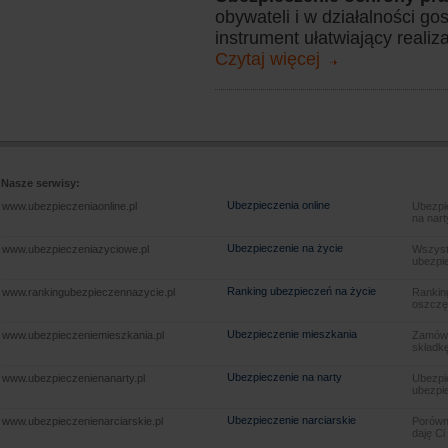
obywateli i w działalności go
instrument ułatwiający realiz
Czytaj więcej
Nasze serwisy:
Ubezpieczenia online
www.ubezpieczeniaonline.pl
Ubezpie
na nart
Ubezpieczenie na życie
www.ubezpieczeniazyciowe.pl
Wszyst
ubezpie
Ranking ubezpieczeń na życie
www.rankingubezpieczennazycie.pl
Rankin
oszczę
Ubezpieczenie mieszkania
www.ubezpieczeniemieszkania.pl
Zamów u
składkę
Ubezpieczenie na narty
www.ubezpieczenienanarty.pl
Ubezpie
ubezpie
Ubezpieczenie narciarskie
www.ubezpieczenienarciarskie.pl
Porówna
daję Ci