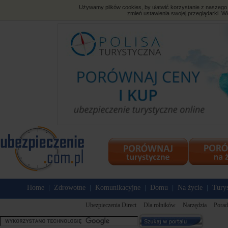
Używamy plików cookies, by ułatwić korzystanie z naszego s
zmień ustawienia swojej przeglądarki. Wi
Home
Zdrowotne
Komunikacyjne
Domu
Na życie
Tury
|
|
|
|
|
Ubezpieczenia Direct
Dla rolników
Narzędzia
Porad