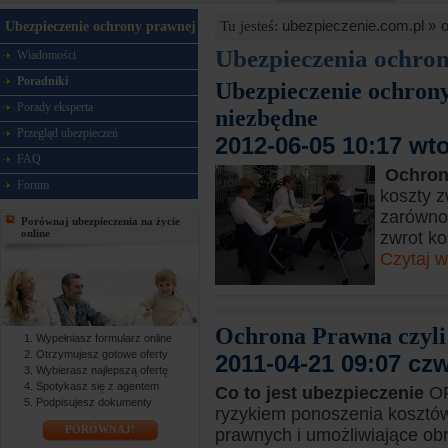
ubezpieczenie.com.pl »
Tu jesteś:
Ubezpieczenie ochrony prawnej
Ubezpieczenia ochro
Wiadomości
Poradniki
Ubezpieczenie ochrony
Porady eksperta
niezbędne
Przegląd ubezpieczeń
2012-06-05 10:17 wt
FAQ
Ochron
Forum
koszty z
zarówno 
Porównaj ubezpieczenia na życie
online
zwrot ko
Czytaj w
Ochrona Prawna czyli
Wypełniasz formularz online
Otrzymujesz gotowe oferty
2011-04-21 09:07 cz
Wybierasz najlepszą ofertę
Spotykasz się z agentem
Co to jest ubezpieczenie
OP
Podpisujesz dokumenty
ryzykiem ponoszenia kosztó
PORÓWNAJ!
prawnych i umożliwiające o