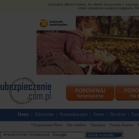
Używamy plików cookies, by ułatwić korzystanie z naszego s
zmień ustawienia swojej przeglądarki. Wi
Home
Zdrowotne
Komunikacyjne
Domu
Na życie
Tury
|
|
|
|
|
Ubezpieczenia Direct
Dla rolników
Narzędzia
Porady eksperta