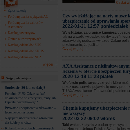
Czytaj w
Zgłoś szkodę
Czy wyjeżdżając na narty muszę 
Porównywarka wyłączeń AC
ubezpieczenie od uprawiania spo
Porównywarka zakresów
2022-01-31 12:57 poniedziałek
Assistance
Wyjeżdżając za granicę kupujesz
ubezpie
Katalog towarzystw
tak na wszelki wypadek, gdyby „coś” niep
Opinie o towarzystwach
zdarzyło się podczas wyjazdu. Zakup poli
przekonaniu, że jeśli to ...
Katalog oddziałów ZUS
Czytaj więcej
Katalog oddziałów KRUS
Katalog oddziałów NFZ
więcej
AXA Assistance z nielimitowanym
leczenia w ofercie ubezpieczeń tu
2020-12-18 11:28 piątek
Najpopularniejsze
W ofercie polis turystycznych,
które możn
przez nasz serwis, pojawił się nowy produ
Studencie! 26 lat i co dalej?
TU AXA Assistance. Z pewnością zainteresuj
Poradnik ZUS: Gdzie szukać
Czytaj więcej
dokumentów do emerytury, renty lub
kapitału początkowego?
Chętnie kupujemy ubezpieczenie m
Prywatne ubezpieczenia zdrowotne –
leczenie dentystyczne
nie wszyscy
Najlepsze ubezpieczenie zdrowotne
2022-03-22 09:02 wtorek
dla kobiety w ciąży
Taki wniosek płynie z
badań rynkowych p
Kilka słów o osobach uposażonych
na zlecenie Uniqua Polska. Sytuacja jest w