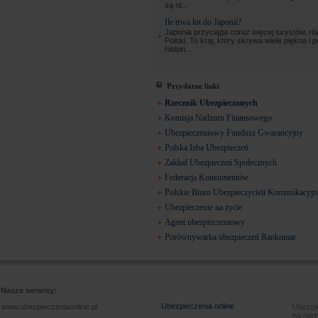
są ni...
Ile trwa lot do Japonii?
Japonia przyciąga coraz więcej turystów, ró
Polski. To kraj, który skrywa wiele piękna i 
histori...
Przydatne linki
Rzecznik Ubezpieczonych
Komisja Nadzoru Finansowego
Ubezpieczeniowy Fundusz Gwarancyjny
Polska Izba Ubezpieczeń
Zakład Ubezpieczeń Społecznych
Federacja Konsumentów
Polskie Biuro Ubezpieczycieli Komunikacyj
Ubezpieczenie na życie
Agent ubezpieczeniowy
Porównywarka ubezpieczeń Rankomat
Nasze serwisy:
Ubezpieczenia online
www.ubezpieczeniaonline.pl
Ubezpie
na nart