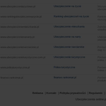
Ubezpieczenie na życie
www.ubezpieczeniazyciowe.pl
Wszyst
ubezpie
Ranking ubezpieczeń na życie
www.rankingubezpieczennazycie.pl
Rankin
oszczę
Ubezpieczenie mieszkania
www.ubezpieczeniemieszkania.pl
Zamów u
składkę
Ubezpieczenie na narty
www.ubezpieczenienanarty.pl
Ubezpie
ubezpie
Ubezpieczenie narciarskie
www.ubezpieczenienarciarskie.pl
Porówna
daję Ci
Ubezpieczenie turystyczne
www.ubezpieczenieturystyczne.com.pl
Porówna
online.
Polisa turystyczna
www.polisaturystyczna.pl
Porówna
online.
finanse.rankomat.pl
finanse.rankomat.pl
Porówn
produkt
|
|
|
|
Reklama
Kontakt
Polityka prywatności
Regulamin
Ubezpieczenia online.p