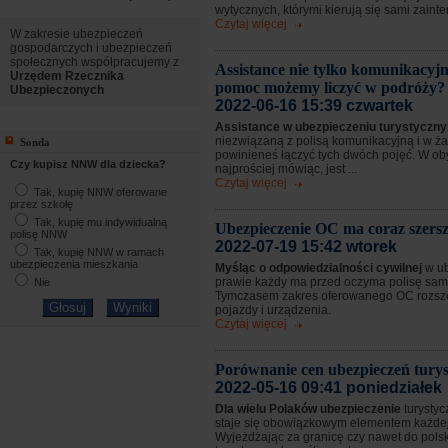
wytycznych, którymi kierują się sami zaint
Czytaj więcej
W zakresie ubezpieczeń
gospodarczych i ubezpieczeń
społecznych współpracujemy z
Assistance nie tylko komunikacyjn
Urzędem Rzecznika
pomoc możemy liczyć w podróży?
Ubezpieczonych
2022-06-16 15:39 czwartek
Assistance w ubezpieczeniu turystycz
niezwiązaną z polisą komunikacyjną i w 
Sonda
powinieneś łączyć tych dwóch pojęć. W o
Czy kupisz NNW dla dziecka?
najprościej mówiąc, jest ...
Czytaj więcej
Tak, kupię NNW oferowane
przez szkołę
Tak, kupię mu indywidualną
Ubezpieczenie OC ma coraz szersz
polisę NNW
2022-07-19 15:42 wtorek
Tak, kupię NNW w ramach
ubezpieczenia mieszkania
Myśląc o odpowiedzialności cywilnej
w u
prawie każdy ma przed oczyma polisę sa
Nie
Tymczasem zakres oferowanego OC rozsze
pojazdy i urządzenia.
Czytaj więcej
Porównanie cen ubezpieczeń tury
2022-05-16 09:41 poniedziałek
Dla wielu Polaków ubezpieczenie
turystyc
staje się obowiązkowym elementem każdej
Wyjeżdżając za granicę czy nawet do pols