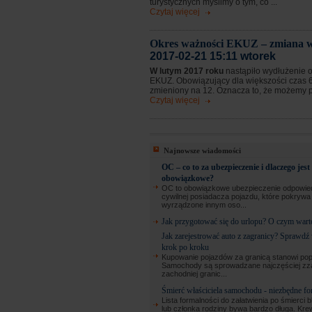
turystycznych myślimy o tym, co ...
Czytaj więcej
Okres ważności EKUZ – zmiana w
2017-02-21 15:11 wtorek
W lutym 2017 roku
nastąpiło wydłużenie 
EKUZ. Obowiązujący dla większości czas 6
zmieniony na 12. Oznacza to, że możemy prz
Czytaj więcej
Najnowsze wiadomości
OC – co to za ubezpieczenie i dlaczego jest
obowiązkowe?
OC to obowiązkowe ubezpieczenie odpowied
cywilnej posiadacza pojazdu, które pokryw
wyrządzone innym oso...
Jak przygotować się do urlopu? O czym wart
Jak zarejestrować auto z zagranicy? Sprawdź
krok po kroku
Kupowanie pojazdów za granicą stanowi pop
Samochody są sprowadzane najczęściej zz
zachodniej granic...
Śmierć właściciela samochodu - niezbędne fo
Lista formalności do załatwienia po śmierci b
lub członka rodziny bywa bardzo długa. Kre