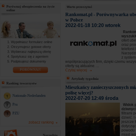
Porównaj ubezpieczenia na życie
Warto przeczytać
online
Rankomat.pl - Porównywarka ube
w Polsce
2022-01-18 10:20 wtorek
Rankoma
wyszuki
ofert ub
Wypełniasz formularz online
oraz pro
Otrzymujesz gotowe oferty
telefoni
Wybierasz najlepszą ofertę
Narzędzi
Spotykasz się z agentem
z syste
Podpisujesz dokumenty
współpracujących firm, dzięki czemu wszy
oferty są aktualne. ...
PORÓWNAJ!
Czytaj więcej
Artykuły tygodnia
Ranking towarzystw
Mieszkańcy zanieczyszczonych mia
polisę więcej?
Nationale-Nederlanden
2022-07-20 12:49 środa
Pru
Widok 
dziwny
PZU
filtrami 
dziwić. I
jeszcze 
zobacz ranking
dotyczą
powodu 
miast wol
Narzędzia