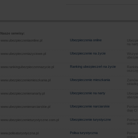
Nasze serwisy:
Ubezpieczenia online
www.ubezpieczeniaonline.pl
Ubezpie
na nart
Ubezpieczenie na życie
www.ubezpieczeniazyciowe.pl
Wszyst
ubezpie
Ranking ubezpieczeń na życie
www.rankingubezpieczennazycie.pl
Rankin
oszczę
Ubezpieczenie mieszkania
www.ubezpieczeniemieszkania.pl
Zamów u
składkę
Ubezpieczenie na narty
www.ubezpieczenienanarty.pl
Ubezpie
ubezpie
Ubezpieczenie narciarskie
www.ubezpieczenienarciarskie.pl
Porówna
daję Ci
Ubezpieczenie turystyczne
www.ubezpieczenieturystyczne.com.pl
Porówna
online.
Polisa turystyczna
www.polisaturystyczna.pl
Porówna
online.