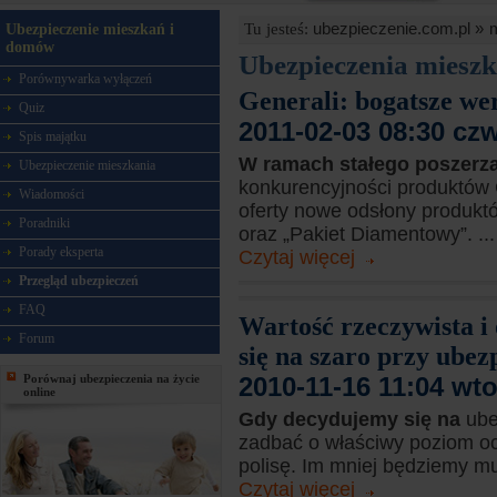
ubezpieczenie.com.pl »
Tu jesteś:
Ubezpieczenie mieszkań i
domów
Ubezpieczenia miesz
Porównywarka wyłączeń
Generali: bogatsze we
Quiz
2011-02-03 08:30 cz
Spis majątku
W ramach stałego poszerz
Ubezpieczenie mieszkania
konkurencyjności produktów 
Wiadomości
oferty nowe odsłony produk
Poradniki
oraz „Pakiet Diamentowy”. ...
Porady eksperta
Czytaj więcej
Przegląd ubezpieczeń
FAQ
Wartość rzeczywista i 
Forum
się na szaro przy ube
Porównaj ubezpieczenia na życie
2010-11-16 11:04 wt
online
Gdy decydujemy się na
ube
zadbać o właściwy poziom oc
polisę. Im mniej będziemy musi
Czytaj więcej