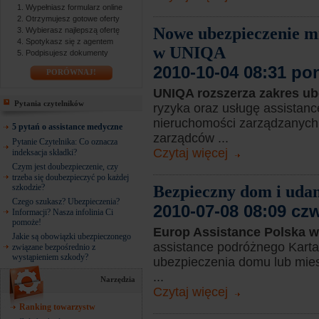
Wypełniasz formularz online
Otrzymujesz gotowe oferty
Nowe ubezpieczenie mi
Wybierasz najlepszą ofertę
Spotykasz się z agentem
w UNIQA
Podpisujesz dokumenty
2010-10-04 08:31 po
PORÓWNAJ!
UNIQA rozszerza zakres u
Pytania czytelników
ryzyka oraz usługę assistan
nieruchomości zarządzanych 
5 pytań o assistance medyczne
zarządców ...
Pytanie Czytelnika: Co oznacza
Czytaj więcej
indeksacja składki?
Czym jest doubezpieczenie, czy
trzeba się doubezpieczyć po każdej
szkodzie?
Bezpieczny dom i uda
Czego szukasz? Ubezpieczenia?
2010-07-08 08:09 cz
Informacji? Nasza infolinia Ci
pomoże!
Europ Assistance Polska 
Jakie są obowiązki ubezpieczonego
assistance podróżnego Karta
związane bezpośrednio z
wystąpieniem szkody?
ubezpieczenia domu lub mies
...
Narzędzia
Czytaj więcej
Ranking towarzystw