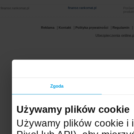
finanse.rankomat.pl
finanse.rankomat.pl
Porówn
produkt
|
|
|
|
Reklama
Kontakt
Polityka prywatności
Regulamin
Ubezpieczenia online.p
Zgoda
Używamy plików cookie
Używamy plików cookie i 