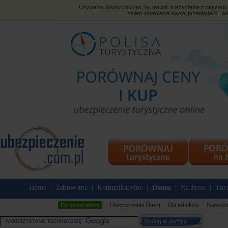
Używamy plików cookies, by ułatwić korzystanie z naszego s
zmień ustawienia swojej przeglądarki. Wi
Home
Zdrowotne
Komunikacyjne
Domu
Na życie
Tury
|
|
|
|
|
Porównaj oferty
Ubezpieczenia Direct
Dla rolników
Narzędzi