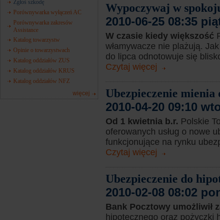
Zgłoś szkodę
Wypoczywaj w spokoj
Porównywarka wyłączeń AC
2010-06-25 08:35 pią
Porównywarka zakresów
Assistance
W czasie kiedy większość
Katalog towarzystw
włamywacze nie plażują. Jak 
Opinie o towarzystwach
do lipca odnotowuje się blisk
Katalog oddziałów ZUS
Czytaj więcej
Katalog oddziałów KRUS
Katalog oddziałów NFZ
Ubezpieczenie mienia o
więcej
2010-04-20 09:10 wt
Od 1 kwietnia b.r.
Polskie T
oferowanych usług o nowe ub
funkcjonujące na rynku ubezp
Czytaj więcej
Ubezpieczenie do hip
2010-02-08 08:02 po
Bank Pocztowy umożliwił 
hipotecznego oraz pożyczki 