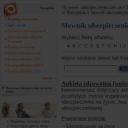
ubezpieczenie.com.pl »
Tu jesteś:
Narzędzia
»
Narzędzia »
Słownik ubezpiecze
Ranking towarzystw
Słownik ubezpieczen
Zgłoś szkodę
Porównywarka wyłączeń AC
Wybierz literę alfabetu:
Porównywarka zakresów
Assistance
A
B
C
Ć
D
E
F
G
H
I
J
Katalog towarzystw
Opinie o towarzystwach
Wpisz szukane słowo lub fra
Katalog oddziałów ZUS
Katalog oddziałów KRUS
Katalog oddziałów NFZ
więcej
Ankieta zdrowotna (wnio
Porównaj ubezpieczenia na życie
kwestionariusz dotyczący akt
online
przebytych chorób wypełnian
ubezpieczenie na życie. Jest
ubezpieczeniowej.
Powiązane pojęcia:
Wypełniasz formularz online
Ubezpieczenie na życie
Otrzymujesz gotowe oferty