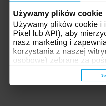
Używamy plików cookie
Używamy plików cookie i 
Pixel lub API), aby mier
nasz marketing i zapewni
korzystania z naszej witr
osobowe) zebrane za poś
mogą zostać wykorzystane
Sp
wyświetlanych Ci reklam. 
zbieramy, udostępniamy 
społecznościowym oraz f
analitycznym, z którymi w