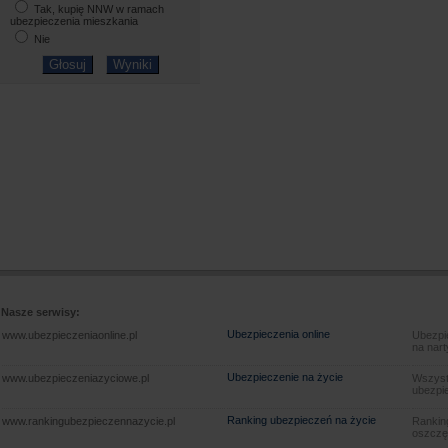
Tak, kupię NNW w ramach
ubezpieczenia mieszkania
Nie
Nasze serwisy:
Ubezpieczenia online
www.ubezpieczeniaonline.pl
Ubezpie
na nart
Ubezpieczenie na życie
www.ubezpieczeniazyciowe.pl
Wszyst
ubezpie
Ranking ubezpieczeń na życie
www.rankingubezpieczennazycie.pl
Rankin
oszczę