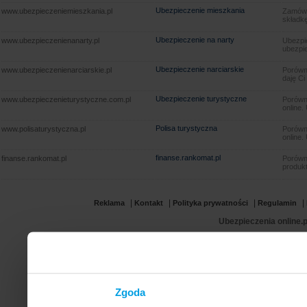
Ubezpieczenie mieszkania
www.ubezpieczeniemieszkania.pl
Zamów u
składkę
Ubezpieczenie na narty
www.ubezpieczenienanarty.pl
Ubezpie
ubezpie
Ubezpieczenie narciarskie
www.ubezpieczenienarciarskie.pl
Porówna
daję Ci
Ubezpieczenie turystyczne
www.ubezpieczenieturystyczne.com.pl
Porówna
online.
Polisa turystyczna
www.polisaturystyczna.pl
Porówna
online.
finanse.rankomat.pl
finanse.rankomat.pl
Porówn
produkt
|
|
|
|
Reklama
Kontakt
Polityka prywatności
Regulamin
Ubezpieczenia online.p
Zgoda