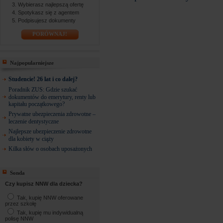
Wybierasz najlepszą ofertę
Spotykasz się z agentem
Podpisujesz dokumenty
PORÓWNAJ!
Najpopularniejsze
Studencie! 26 lat i co dalej?
Poradnik ZUS: Gdzie szukać
dokumentów do emerytury, renty lub
kapitału początkowego?
Prywatne ubezpieczenia zdrowotne –
leczenie dentystyczne
Najlepsze ubezpieczenie zdrowotne
dla kobiety w ciąży
Kilka słów o osobach uposażonych
Sonda
Czy kupisz NNW dla dziecka?
Tak, kupię NNW oferowane
przez szkołę
Tak, kupię mu indywidualną
polisę NNW