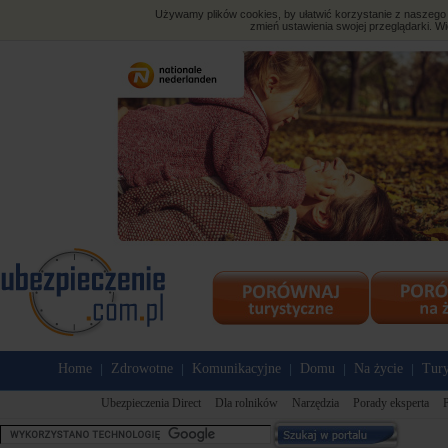
Używamy plików cookies, by ułatwić korzystanie z naszego s
zmień ustawienia swojej przeglądarki. Wi
Home
Zdrowotne
Komunikacyjne
Domu
Na życie
Tury
|
|
|
|
|
Ubezpieczenia Direct
Dla rolników
Narzędzia
Porady eksperta