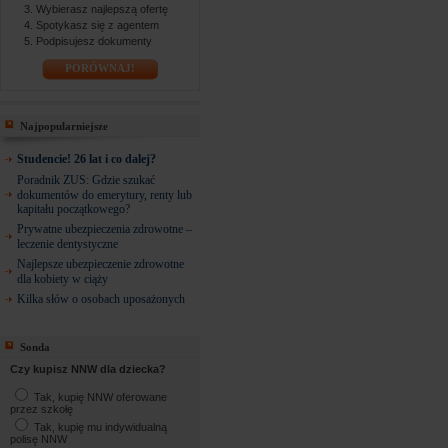
Wybierasz najlepszą ofertę
Spotykasz się z agentem
Podpisujesz dokumenty
PORÓWNAJ!
Najpopularniejsze
Studencie! 26 lat i co dalej?
Poradnik ZUS: Gdzie szukać
dokumentów do emerytury, renty lub
kapitału początkowego?
Prywatne ubezpieczenia zdrowotne –
leczenie dentystyczne
Najlepsze ubezpieczenie zdrowotne
dla kobiety w ciąży
Kilka słów o osobach uposażonych
Sonda
Czy kupisz NNW dla dziecka?
Tak, kupię NNW oferowane
przez szkołę
Tak, kupię mu indywidualną
polisę NNW