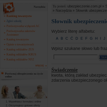
ubezpieczenie.com.pl »
Tu jesteś:
Narzędzia
»
Narzędzia »
Słownik ubezpiecze
Ranking towarzystw
Słownik ubezpieczen
Zgłoś szkodę
Porównywarka wyłączeń AC
Wybierz literę alfabetu:
Porównywarka zakresów
Assistance
A
B
C
Ć
D
E
F
G
H
I
J
Katalog towarzystw
Opinie o towarzystwach
Wpisz szukane słowo lub fra
Katalog oddziałów ZUS
Katalog oddziałów KRUS
Katalog oddziałów NFZ
więcej
Świadczenie
Porównaj ubezpieczenia na życie
kwota, którą zakład ubezpie
online
zdarzenia ubezpieczonego ok
Wypełniasz formularz online
Otrzymujesz gotowe oferty