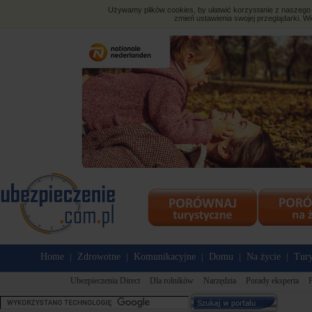
Używamy plików cookies, by ułatwić korzystanie z naszego s
zmień ustawienia swojej przeglądarki. Wi
Home
Zdrowotne
Komunikacyjne
Domu
Na życie
Tury
|
|
|
|
|
Ubezpieczenia Direct
Dla rolników
Narzędzia
Porady eksperta