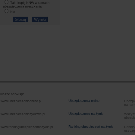
Tak, kupię NNW w ramach
ubezpieczenia mieszkania
Nie
Nasze serwisy:
Ubezpieczenia online
www.ubezpieczeniaonline.pl
Ubezpie
na nart
Ubezpieczenie na życie
www.ubezpieczeniazyciowe.pl
Wszyst
ubezpie
Ranking ubezpieczeń na życie
www.rankingubezpieczennazycie.pl
Rankin
oszczę