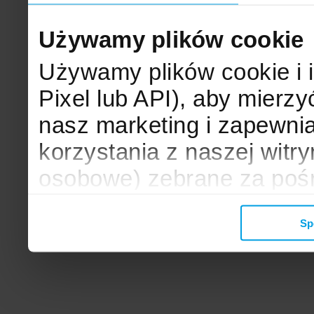
Używamy plików cookie
Używamy plików cookie i 
Pixel lub API), aby mier
nasz marketing i zapewni
korzystania z naszej witr
osobowe) zebrane za poś
mogą zostać wykorzystane
Sp
wyświetlanych Ci reklam. 
zbieramy, udostępniamy 
społecznościowym oraz f
analitycznym, z którymi w