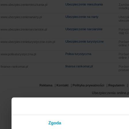
Ubezpieczenie mieszkania
www.ubezpieczeniemieszkania.pl
Zamów u
składkę
Ubezpieczenie na narty
www.ubezpieczenienanarty.pl
Ubezpie
ubezpie
Ubezpieczenie narciarskie
www.ubezpieczenienarciarskie.pl
Porówna
daję Ci
Ubezpieczenie turystyczne
www.ubezpieczenieturystyczne.com.pl
Porówna
online.
Polisa turystyczna
www.polisaturystyczna.pl
Porówna
online.
finanse.rankomat.pl
finanse.rankomat.pl
Porówn
produkt
|
|
|
|
Reklama
Kontakt
Polityka prywatności
Regulamin
Ubezpieczenia online.p
Zgoda