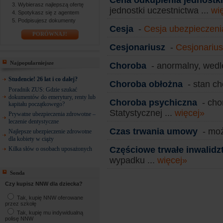
Cena odkupienia jednostki
Wybierasz najlepszą ofertę
jednostki uczestnictwa ...
wi
Spotykasz się z agentem
Podpisujesz dokumenty
Cesja
-
Cesja ubezpieczeni
PORÓWNAJ!
Cesjonariusz
-
Cesjonariu
Najpopularniejsze
Choroba
- anormalny, wedle
Studencie! 26 lat i co dalej?
Choroba obłożna
- stan ch
Poradnik ZUS: Gdzie szukać
dokumentów do emerytury, renty lub
Choroba psychiczna
- cho
kapitału początkowego?
Statystycznej ...
więcej»
Prywatne ubezpieczenia zdrowotne –
leczenie dentystyczne
Czas trwania umowy
- moż
Najlepsze ubezpieczenie zdrowotne
dla kobiety w ciąży
Częściowe trwałe inwalid
Kilka słów o osobach uposażonych
wypadku ...
więcej»
Sonda
Czy kupisz NNW dla dziecka?
Tak, kupię NNW oferowane
przez szkołę
Tak, kupię mu indywidualną
polisę NNW