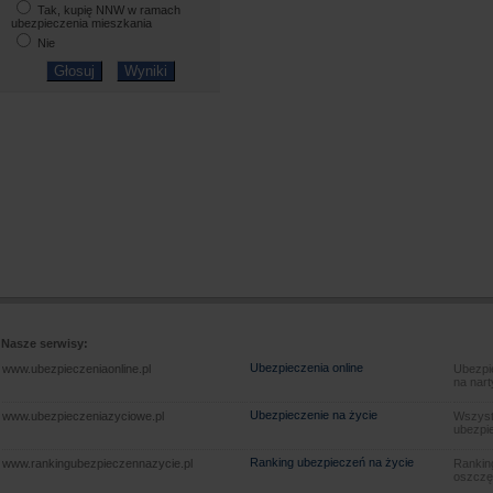
Tak, kupię NNW w ramach
ubezpieczenia mieszkania
Nie
Nasze serwisy:
Ubezpieczenia online
www.ubezpieczeniaonline.pl
Ubezpie
na nart
Ubezpieczenie na życie
www.ubezpieczeniazyciowe.pl
Wszyst
ubezpie
Ranking ubezpieczeń na życie
www.rankingubezpieczennazycie.pl
Rankin
oszczę