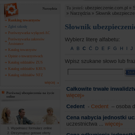
ubezpieczenie.com.pl »
Tu jesteś:
Narzędzia
»
Narzędzia »
Słownik ubezpiecze
Ranking towarzystw
Słownik ubezpieczen
Zgłoś szkodę
Porównywarka wyłączeń AC
Wybierz literę alfabetu:
Porównywarka zakresów
Assistance
A
B
C
Ć
D
E
F
G
H
I
J
Katalog towarzystw
Opinie o towarzystwach
Wpisz szukane słowo lub fra
Katalog oddziałów ZUS
Katalog oddziałów KRUS
Katalog oddziałów NFZ
więcej
Całkowite trwałe inwalidz
Porównaj ubezpieczenia na życie
więcej»
online
Cedent
-
Cedent
– osoba d
Cena nabycia jednostki uc
uczestnictwa ...
więcej»
Wypełniasz formularz online
Otrzymujesz gotowe oferty