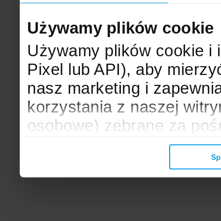
Używamy plików cookie
Używamy plików cookie i 
Pixel lub API), aby mier
nasz marketing i zapewni
korzystania z naszej witr
osobowe) zebrane za poś
mogą zostać wykorzystane
Sp
wyświetlanych Ci reklam. 
zbieramy, udostępniamy 
społecznościowym oraz f
analitycznym, z którymi w