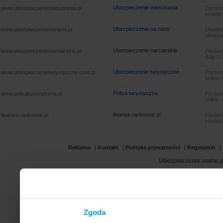
Ubezpieczenie mieszkania
www.ubezpieczeniemieszkania.pl
Zamów u
składkę
Ubezpieczenie na narty
www.ubezpieczenienanarty.pl
Ubezpie
ubezpie
Ubezpieczenie narciarskie
www.ubezpieczenienarciarskie.pl
Porówna
daję Ci
Ubezpieczenie turystyczne
www.ubezpieczenieturystyczne.com.pl
Porówna
online.
Polisa turystyczna
www.polisaturystyczna.pl
Porówna
online.
finanse.rankomat.pl
finanse.rankomat.pl
Porówn
produkt
|
|
|
|
Reklama
Kontakt
Polityka prywatności
Regulamin
Ubezpieczenia online.p
Zgoda