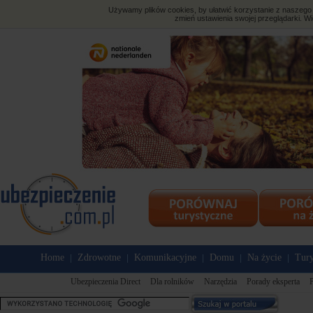
Używamy plików cookies, by ułatwić korzystanie z naszego s
zmień ustawienia swojej przeglądarki. Wi
Home
Zdrowotne
Komunikacyjne
Domu
Na życie
Tury
|
|
|
|
|
Ubezpieczenia Direct
Dla rolników
Narzędzia
Porady eksperta