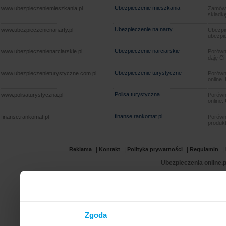
Ubezpieczenie mieszkania
www.ubezpieczeniemieszkania.pl
Zamów u
składkę
Ubezpieczenie na narty
www.ubezpieczenienanarty.pl
Ubezpie
ubezpie
Ubezpieczenie narciarskie
www.ubezpieczenienarciarskie.pl
Porówna
daję Ci
Ubezpieczenie turystyczne
www.ubezpieczenieturystyczne.com.pl
Porówna
online.
Polisa turystyczna
www.polisaturystyczna.pl
Porówna
online.
finanse.rankomat.pl
finanse.rankomat.pl
Porówn
produkt
|
|
|
|
Reklama
Kontakt
Polityka prywatności
Regulamin
Ubezpieczenia online.p
Zgoda