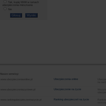
Tak, kupię NNW w ramach
ubezpieczenia mieszkania
Nie
Nasze serwisy:
Ubezpieczenia online
www.ubezpieczeniaonline.pl
Ubezpie
na nart
Ubezpieczenie na życie
www.ubezpieczeniazyciowe.pl
Wszyst
ubezpie
Ranking ubezpieczeń na życie
www.rankingubezpieczennazycie.pl
Rankin
oszczę