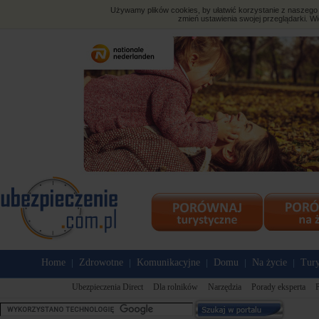
Używamy plików cookies, by ułatwić korzystanie z naszego s
zmień ustawienia swojej przeglądarki. Wi
Home
Zdrowotne
Komunikacyjne
Domu
Na życie
Tury
|
|
|
|
|
Ubezpieczenia Direct
Dla rolników
Narzędzia
Porady eksperta