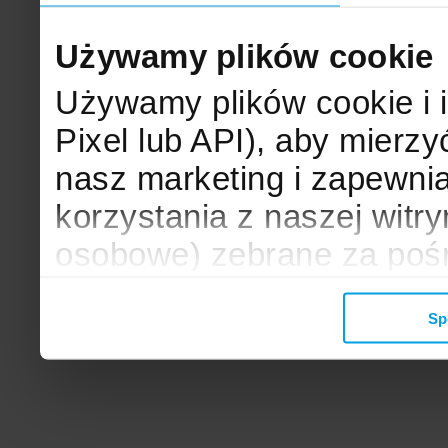
Używamy plików cookie
Używamy plików cookie i 
Pixel lub API), aby mier
nasz marketing i zapewni
korzystania z naszej witr
osobowe) zebrane za poś
mogą zostać wykorzystane
Sp
wyświetlanych Ci reklam. 
zbieramy, udostępniamy 
społecznościowym oraz f
analitycznym, z którymi w