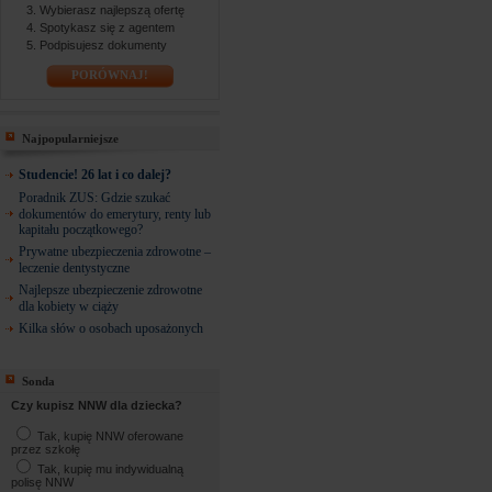
Wybierasz najlepszą ofertę
Spotykasz się z agentem
Podpisujesz dokumenty
PORÓWNAJ!
Najpopularniejsze
Studencie! 26 lat i co dalej?
Poradnik ZUS: Gdzie szukać
dokumentów do emerytury, renty lub
kapitału początkowego?
Prywatne ubezpieczenia zdrowotne –
leczenie dentystyczne
Najlepsze ubezpieczenie zdrowotne
dla kobiety w ciąży
Kilka słów o osobach uposażonych
Sonda
Czy kupisz NNW dla dziecka?
Tak, kupię NNW oferowane
przez szkołę
Tak, kupię mu indywidualną
polisę NNW