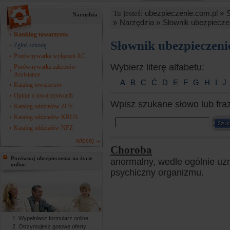
ubezpieczenie.com.pl »
Tu jesteś:
Narzędzia
»
Narzędzia »
Słownik ubezpiecze
Ranking towarzystw
Słownik ubezpieczen
Zgłoś szkodę
Porównywarka wyłączeń AC
Wybierz literę alfabetu:
Porównywarka zakresów
Assistance
A
B
C
Ć
D
E
F
G
H
I
J
Katalog towarzystw
Opinie o towarzystwach
Wpisz szukane słowo lub fra
Katalog oddziałów ZUS
Katalog oddziałów KRUS
Katalog oddziałów NFZ
więcej
Choroba
Porównaj ubezpieczenia na życie
anormalny, wedle ogólnie uzn
online
psychiczny organizmu.
Wypełniasz formularz online
Otrzymujesz gotowe oferty