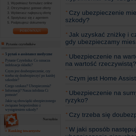
Wypełniasz formularz online
Otrzymujesz gotowe oferty
Czy ubezpieczenie mi
Wybierasz najlepszą ofertę
Spotykasz się z agentem
szkody?
Podpisujesz dokumenty
PORÓWNAJ!
Jak uzyskać zniżkę i 
gdy ubezpieczamy mies
Pytania czytelników
5 pytań o assistance medyczne
Ubezpieczenie na wart
Pytanie Czytelnika: Co oznacza
na wartość rzeczywistą
indeksacja składki?
Czym jest doubezpieczenie, czy
trzeba się doubezpieczyć po każdej
Czym jest Home Assis
szkodzie?
Czego szukasz? Ubezpieczenia?
Informacji? Nasza infolinia Ci
Ubezpieczenie na sumy
pomoże!
ryzyko?
Jakie są obowiązki ubezpieczonego
związane bezpośrednio z
wystąpieniem szkody?
Czy trzeba się doubez
Narzędzia
W jaki sposób następu
Ranking towarzystw