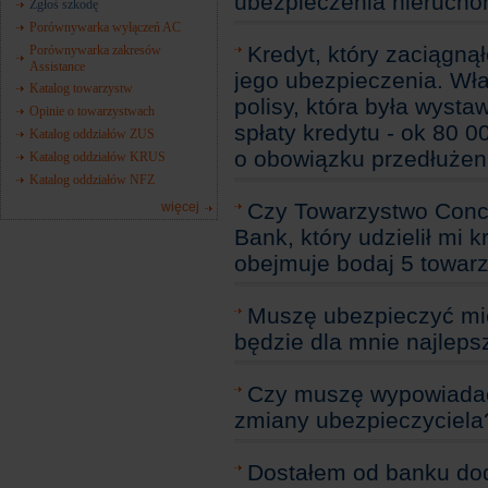
ubezpieczenia nierucho
Zgłoś szkodę
Porównywarka wyłączeń AC
Kredyt, który zaciąg
Porównywarka zakresów
Assistance
jego ubezpieczenia. Wła
Katalog towarzystw
polisy, która była wyst
Opinie o towarzystwach
spłaty kredytu - ok 80 
Katalog oddziałów ZUS
o obowiązku przedłużeni
Katalog oddziałów KRUS
Katalog oddziałów NFZ
Czy Towarzystwo Conco
więcej
Bank, który udzielił mi 
obejmuje bodaj 5 towarz
Muszę ubezpieczyć mie
będzie dla mnie najleps
Czy muszę wypowiada
zmiany ubezpieczyciela
Dostałem od banku dod