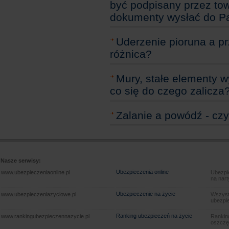
być podpisany przez to
dokumenty wysłać do Pa
Uderzenie pioruna a pr
różnica?
Mury, stałe elementy 
co się do czego zalicza
Zalanie a powódź - czy
Nasze serwisy:
Ubezpieczenia online
www.ubezpieczeniaonline.pl
Ubezpie
na nart
Ubezpieczenie na życie
www.ubezpieczeniazyciowe.pl
Wszyst
ubezpie
Ranking ubezpieczeń na życie
www.rankingubezpieczennazycie.pl
Rankin
oszczę