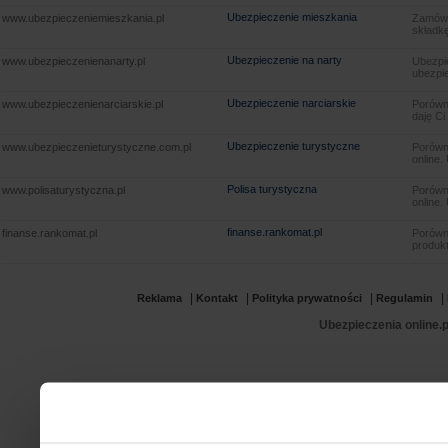
Ubezpieczenie mieszkania
www.ubezpieczeniemieszkania.pl
Zamów u
składkę
Ubezpieczenie na narty
www.ubezpieczenienanarty.pl
Ubezpie
ubezpie
Ubezpieczenie narciarskie
www.ubezpieczenienarciarskie.pl
Porówna
daję Ci
Ubezpieczenie turystyczne
www.ubezpieczenieturystyczne.com.pl
Porówna
online.
Polisa turystyczna
www.polisaturystyczna.pl
Porówna
online.
finanse.rankomat.pl
finanse.rankomat.pl
Porówn
produkt
|
|
|
|
Reklama
Kontakt
Polityka prywatności
Regulamin
Ubezpieczenia online.p