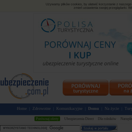
Używamy plików cookies, by ułatwić korzystanie z naszego s
zmień ustawienia swojej przeglądarki. Wi
Home
Zdrowotne
Komunikacyjne
Domu
Na życie
Tury
|
|
|
|
|
Porównaj oferty
Ubezpieczenia Direct
Dla rolników
Narzędz