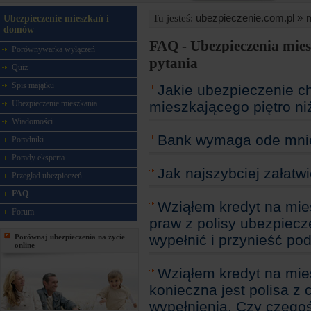
ubezpieczenie.com.pl »
Tu jesteś:
Ubezpieczenie mieszkań i
domów
FAQ - Ubezpieczenia mies
Porównywarka wyłączeń
pytania
Quiz
Spis majątku
Jakie ubezpieczenie ch
Ubezpieczenie mieszkania
mieszkającego piętro ni
Wiadomości
Bank wymaga ode mnie 
Poradniki
Porady eksperta
Jak najszybciej załatwi
Przegląd ubezpieczeń
FAQ
Wziąłem kredyt na mi
Forum
praw z polisy ubezpiecz
wypełnić i przynieść pod
Porównaj ubezpieczenia na życie
online
Wziąłem kredyt na mie
konieczna jest polisa z 
wypełnienia. Czy czego