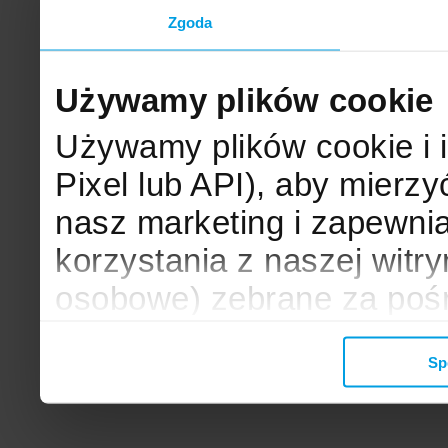
Zgoda
Używamy plików cookie
Używamy plików cookie i 
Pixel lub API), aby mier
nasz marketing i zapewni
korzystania z naszej witr
osobowe) zebrane za poś
mogą zostać wykorzystane
Sp
wyświetlanych Ci reklam. 
zbieramy, udostępniamy 