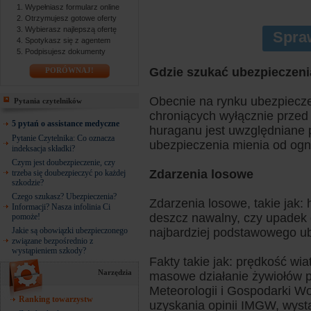
Wypełniasz formularz online
Otrzymujesz gotowe oferty
Wybierasz najlepszą ofertę
Spra
Spotykasz się z agentem
Podpisujesz dokumenty
Gdzie szukać ubezpieczen
PORÓWNAJ!
Obecnie na rynku ubezpiecze
Pytania czytelników
chroniących wyłącznie przed
5 pytań o assistance medyczne
huraganu jest uwzględniane 
Pytanie Czytelnika: Co oznacza
ubezpieczenia mienia od ogni
indeksacja składki?
Czym jest doubezpieczenie, czy
Zdarzenia losowe
trzeba się doubezpieczyć po każdej
szkodzie?
Czego szukasz? Ubezpieczenia?
Zdarzenia losowe, takie jak: 
Informacji? Nasza infolinia Ci
deszcz nawalny, czy upadek 
pomoże!
Jakie są obowiązki ubezpieczonego
najbardziej podstawowego u
związane bezpośrednio z
wystąpieniem szkody?
Fakty takie jak: prędkość wi
Narzędzia
masowe działanie żywiołów p
Meteorologii i Gospodarki W
Ranking towarzystw
uzyskania opinii IMGW, wyst