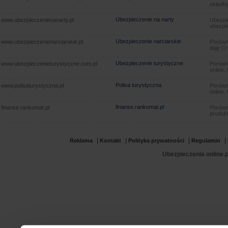
składkę
Ubezpieczenie na narty
www.ubezpieczenienanarty.pl
Ubezpie
ubezpie
Ubezpieczenie narciarskie
www.ubezpieczenienarciarskie.pl
Porówna
daję Ci
Ubezpieczenie turystyczne
www.ubezpieczenieturystyczne.com.pl
Porówna
online.
Polisa turystyczna
www.polisaturystyczna.pl
Porówna
online.
finanse.rankomat.pl
finanse.rankomat.pl
Porówn
produkt
|
|
|
|
Reklama
Kontakt
Polityka prywatności
Regulamin
Ubezpieczenia online.p