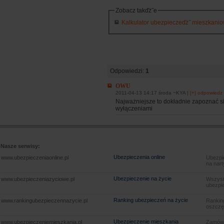
Zobacz takďż˝e
Kalkulator ubezpieczeďż˝ mieszkaniowy
Odpowiedzi:
1
OWU
2011-04-13 14:17 środa ~KYA |
[+] odpowiedz
Najważniejsze to dokładnie zapoznać s
wyłączeniami
Nasze serwisy:
Ubezpieczenia online
www.ubezpieczeniaonline.pl
Ubezpie
na nart
Ubezpieczenie na życie
www.ubezpieczeniazyciowe.pl
Wszyst
ubezpie
Ranking ubezpieczeń na życie
www.rankingubezpieczennazycie.pl
Rankin
oszczę
Ubezpieczenie mieszkania
www.ubezpieczeniemieszkania.pl
Zamów u