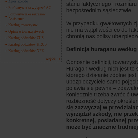
Zgłoś szkodę
stanu faktycznego i rozmiar
Porównywarka wyłączeń AC
bezpośrednim sąsiedztwie.
Porównywarka zakresów
Assistance
W przypadku gwałtownych zj
Katalog towarzystw
nie ma wątpliwości co do fak
Opinie o towarzystwach
chronią nas polisy ubezpiec
Katalog oddziałów ZUS
Katalog oddziałów KRUS
Definicja huraganu wedłu
Katalog oddziałów NFZ
więcej
Odnośnie definicji, towarzy
Huragan według nich jest to s
którego działanie zdolne jes
ubezpieczyciele samo pojęcie
pojawia się pewna – zdawałob
koniecznie trzeba zwrócić u
rozbieżność dotyczy określe
się
zazwyczaj w przedziałac
wyrządził szkody, nie przek
konkretnej, posiadanej pr
może być znacznie trudnie