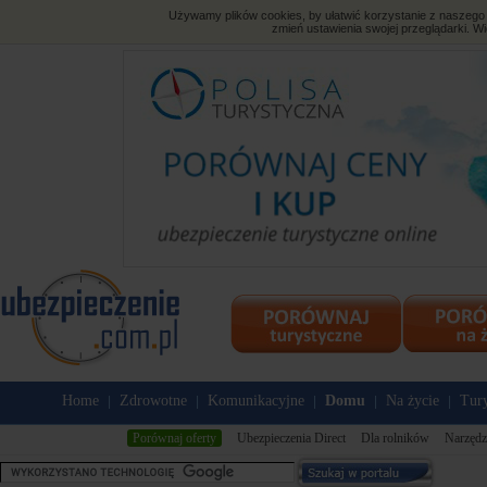
Używamy plików cookies, by ułatwić korzystanie z naszego s
zmień ustawienia swojej przeglądarki. Wi
Home
Zdrowotne
Komunikacyjne
Domu
Na życie
Tury
|
|
|
|
|
Porównaj oferty
Ubezpieczenia Direct
Dla rolników
Narzędz