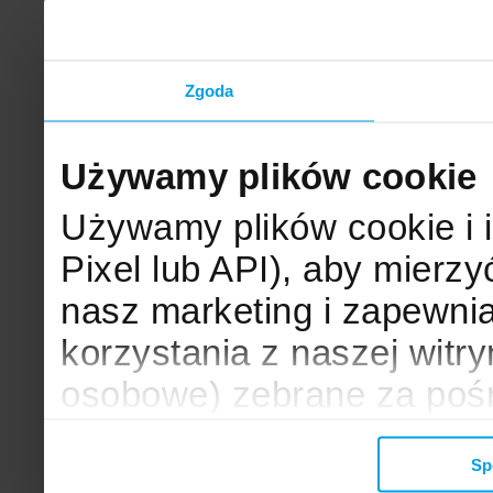
Zgoda
Używamy plików cookie
Używamy plików cookie i 
Pixel lub API), aby mier
nasz marketing i zapewni
korzystania z naszej witr
osobowe) zebrane za poś
mogą zostać wykorzystane
Sp
wyświetlanych Ci reklam. 