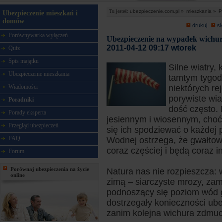
Tu jesteś:
ubezpieczenie.com.pl »
mieszkania »
P
Ubezpieczenie mieszkań i
domów
drukuj
s
Porównywarka wyłączeń
Ubezpieczenie na wypadek wichu
2011-04-12 09:17 wtorek
Quiz
Spis majątku
Silne wiatry, 
Ubezpieczenie mieszkania
tamtym tygod
Wiadomości
niektórych r
porywiste wia
Poradniki
dość często. 
Porady eksperta
jesiennym i wiosennym, cho
Przegląd ubezpieczeń
się ich spodziewać o każdej p
FAQ
Wodnej ostrzega, że gwałto
coraz częściej i będą coraz i
Forum
Porównaj ubezpieczenia na życie
Natura nas nie rozpieszcza: 
online
zimą – siarczyste mrozy, za
podnoszący się poziom wód g
dostrzegały konieczności
ube
zanim kolejna wichura zdmu