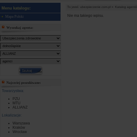
Tu jesteś:
ubezpieczenie.com.pl »
Katalog agent
Menu katalogu:
Nie ma takiego wpisu.
Mapa Polski
Wyszukaj agenta:
Najczciej poszukiwane:
Towarzystwa:
PZU
MTU
ALLIANZ
Lokalizacje:
Warszawa
Kraków
Wrocław