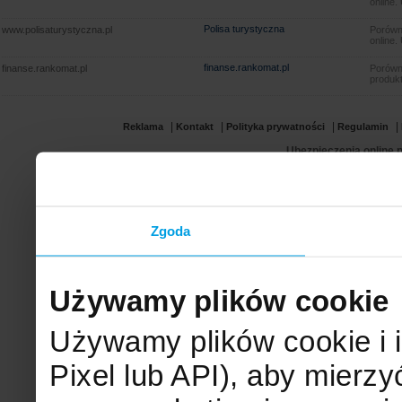
online.
Polisa turystyczna
www.polisaturystyczna.pl
Porówna
online.
finanse.rankomat.pl
finanse.rankomat.pl
Porówn
produkt
|
|
|
|
Reklama
Kontakt
Polityka prywatności
Regulamin
Ubezpieczenia online.p
Zgoda
Używamy plików cookie
Używamy plików cookie i 
Pixel lub API), aby mier