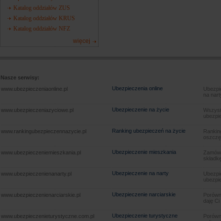
Katalog oddziałów ZUS
Katalog oddziałów KRUS
Katalog oddziałów NFZ
więcej
Nasze serwisy:
Ubezpieczenia online
www.ubezpieczeniaonline.pl
Ubezpie
na nart
Ubezpieczenie na życie
www.ubezpieczeniazyciowe.pl
Wszyst
ubezpie
Ranking ubezpieczeń na życie
www.rankingubezpieczennazycie.pl
Rankin
oszczę
Ubezpieczenie mieszkania
www.ubezpieczeniemieszkania.pl
Zamów u
składkę
Ubezpieczenie na narty
www.ubezpieczenienanarty.pl
Ubezpie
ubezpie
Ubezpieczenie narciarskie
www.ubezpieczenienarciarskie.pl
Porówna
daję Ci
Ubezpieczenie turystyczne
www.ubezpieczenieturystyczne.com.pl
Porówna