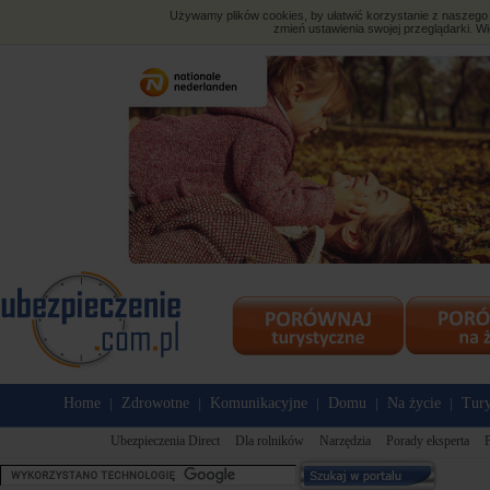
Używamy plików cookies, by ułatwić korzystanie z naszego s
zmień ustawienia swojej przeglądarki. Wi
Home
Zdrowotne
Komunikacyjne
Domu
Na życie
Tury
|
|
|
|
|
Ubezpieczenia Direct
Dla rolników
Narzędzia
Porady eksperta