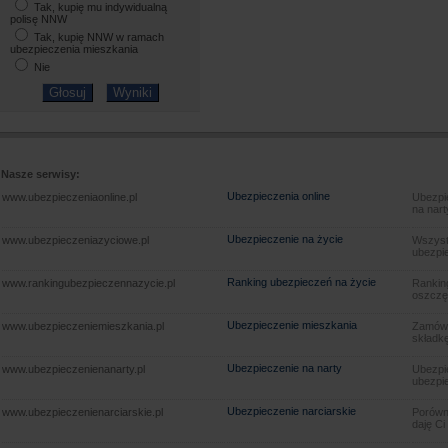
Tak, kupię mu indywidualną
polisę NNW
Tak, kupię NNW w ramach
ubezpieczenia mieszkania
Nie
Nasze serwisy:
Ubezpieczenia online
www.ubezpieczeniaonline.pl
Ubezpie
na nart
Ubezpieczenie na życie
www.ubezpieczeniazyciowe.pl
Wszyst
ubezpie
Ranking ubezpieczeń na życie
www.rankingubezpieczennazycie.pl
Rankin
oszczę
Ubezpieczenie mieszkania
www.ubezpieczeniemieszkania.pl
Zamów u
składkę
Ubezpieczenie na narty
www.ubezpieczenienanarty.pl
Ubezpie
ubezpie
Ubezpieczenie narciarskie
www.ubezpieczenienarciarskie.pl
Porówna
daję Ci