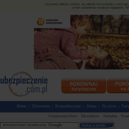
Używamy plików cookies, by ułatwić korzystanie z naszego s
zmień ustawienia swojej przeglądarki. Wi
Home
Zdrowotne
Komunikacyjne
Domu
Na życie
Tury
|
|
|
|
|
Ubezpieczenia Direct
Dla rolników
Narzędzia
Porad