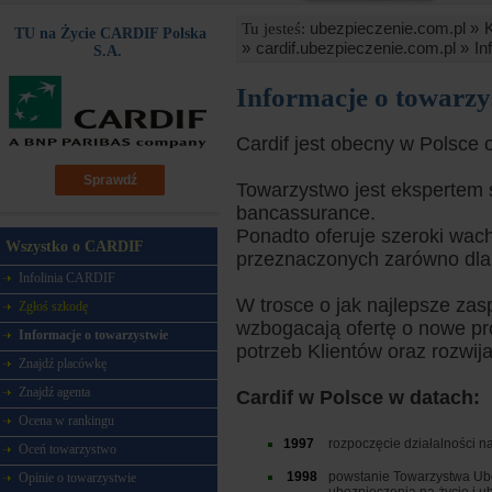
ubezpieczenie.com.pl »
Tu jesteś:
TU na Życie CARDIF Polska
»
cardif.ubezpieczenie.com.pl »
In
S.A.
Informacje o towarz
Cardif jest obecny w Polsce 
Sprawdź
Towarzystwo jest ekspertem 
bancassurance.
Ponadto oferuje szeroki wac
Wszystko o CARDIF
przeznaczonych zarówno dla 
Infolinia CARDIF
W trosce o jak najlepsze zas
Zgłoś szkodę
wzbogacają ofertę o nowe pr
Informacje o towarzystwie
potrzeb Klientów oraz rozwij
Znajdź placówkę
Znajdź agenta
Cardif w Polsce w datach:
Ocena w rankingu
1997
rozpoczęcie działalności n
Oceń towarzystwo
1998
powstanie Towarzystwa Ube
Opinie o towarzystwie