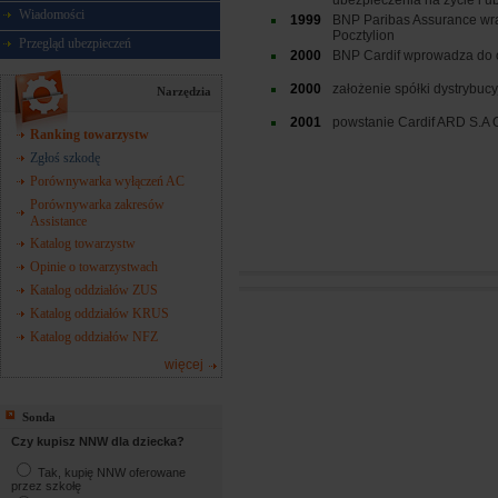
ubezpieczenia na życie i u
Wiadomości
1999
BNP Paribas Assurance wra
Pocztylion
Przegląd ubezpieczeń
2000
BNP Cardif wprowadza do o
2000
założenie spółki dystrybuc
Narzędzia
2001
powstanie Cardif ARD S.A 
Ranking towarzystw
Zgłoś szkodę
Porównywarka wyłączeń AC
Porównywarka zakresów
Assistance
Katalog towarzystw
Opinie o towarzystwach
Katalog oddziałów ZUS
Katalog oddziałów KRUS
Katalog oddziałów NFZ
więcej
Sonda
Czy kupisz NNW dla dziecka?
Tak, kupię NNW oferowane
przez szkołę