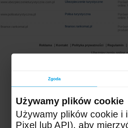
Ubezpieczenie turystyczne
www.ubezpieczenieturystyczne.com.pl
Porówna
online.
Polisa turystyczna
www.polisaturystyczna.pl
Porówna
online.
finanse.rankomat.pl
finanse.rankomat.pl
Porówn
produkt
|
|
|
|
Reklama
Kontakt
Polityka prywatności
Regulamin
Ubezpieczenia online.p
Zgoda
Używamy plików cookie
Używamy plików cookie i 
Pixel lub API), aby mier