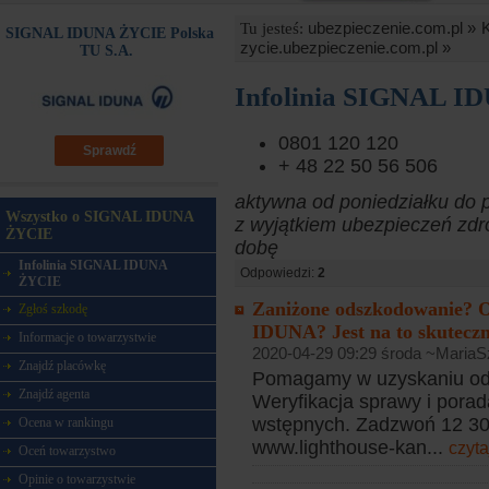
ubezpieczenie.com.pl »
Tu jesteś:
SIGNAL IDUNA ŻYCIE Polska
zycie.ubezpieczenie.com.pl »
TU S.A.
Infolinia SIGNAL 
0801 120 120
Sprawdź
+ 48 22 50 56 506
aktywna od poniedziałku do p
Wszystko o SIGNAL IDUNA
z wyjątkiem ubezpieczeń zdr
ŻYCIE
dobę
Infolinia SIGNAL IDUNA
Odpowiedzi:
2
ŻYCIE
Zaniżone odszkodowanie? 
Zgłoś szkodę
IDUNA? Jest na to skuteczn
Informacje o towarzystwie
2020-04-29 09:29 środa ~MariaS
Znajdź placówkę
Pomagamy w uzyskaniu od
Znajdź agenta
Weryfikacja sprawy i porad
wstępnych. Zadzwoń 12 307
Ocena w rankingu
www.lighthouse-kan...
czyta
Oceń towarzystwo
Opinie o towarzystwie