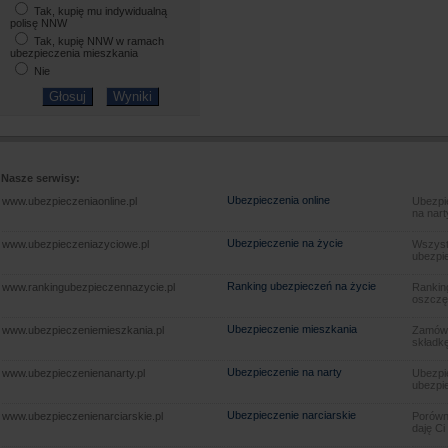
Tak, kupię mu indywidualną
polisę NNW
Tak, kupię NNW w ramach
ubezpieczenia mieszkania
Nie
Nasze serwisy:
Ubezpieczenia online
www.ubezpieczeniaonline.pl
Ubezpie
na nart
Ubezpieczenie na życie
www.ubezpieczeniazyciowe.pl
Wszyst
ubezpie
Ranking ubezpieczeń na życie
www.rankingubezpieczennazycie.pl
Rankin
oszczę
Ubezpieczenie mieszkania
www.ubezpieczeniemieszkania.pl
Zamów u
składkę
Ubezpieczenie na narty
www.ubezpieczenienanarty.pl
Ubezpie
ubezpie
Ubezpieczenie narciarskie
www.ubezpieczenienarciarskie.pl
Porówna
daję Ci