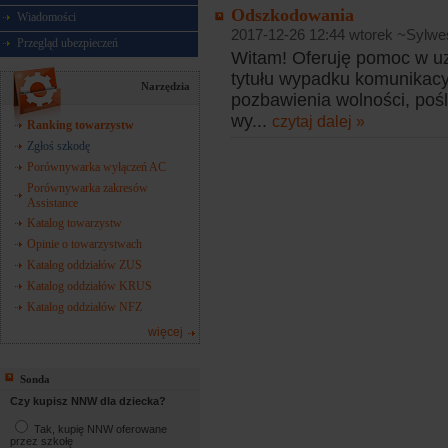
Odszkodowania
Wiadomości
2017-12-26 12:44 wtorek ~Sylwe
Przegląd ubezpieczeń
Witam! Oferuję pomoc w u
tytułu wypadku komunikac
Narzędzia
pozbawienia wolności, pośli
wy...
czytaj dalej »
Ranking towarzystw
Zgłoś szkodę
Porównywarka wyłączeń AC
Porównywarka zakresów
Assistance
Katalog towarzystw
Opinie o towarzystwach
Katalog oddziałów ZUS
Katalog oddziałów KRUS
Katalog oddziałów NFZ
więcej
Sonda
Czy kupisz NNW dla dziecka?
Tak, kupię NNW oferowane
przez szkołę