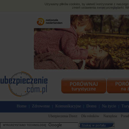
Używamy plików cookies, by ułatwić korzystanie z naszego s
zmień ustawienia swojej przeglądarki. Wi
Home
Zdrowotne
Komunikacyjne
Domu
Na życie
Tury
|
|
|
|
|
Ubezpieczenia Direct
Dla rolników
Narzędzia
Porad