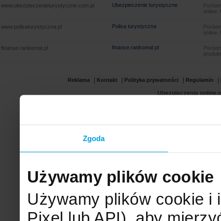
Ubezpieczenie turystyczne
www.ubezpieczenieturystyczne.com.pl
Porówna
online.
Polisa turystyczna
www.polisaturystyczna.pl
Porówna
online.
finanse.rankomat.pl
finanse.rankomat.pl
Porówn
produkt
|
|
|
|
Reklama
Kontakt
Polityka prywatności
Regulamin
Ubezpieczenia online.p
Zgoda
Używamy plików cookie
Używamy plików cookie i 
Pixel lub API), aby mier