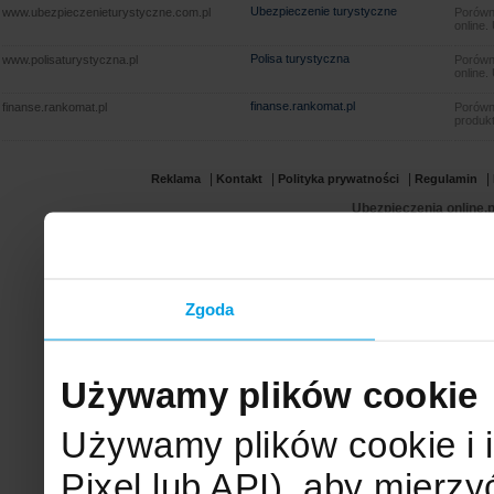
Ubezpieczenie turystyczne
www.ubezpieczenieturystyczne.com.pl
Porówna
online.
Polisa turystyczna
www.polisaturystyczna.pl
Porówna
online.
finanse.rankomat.pl
finanse.rankomat.pl
Porówn
produkt
|
|
|
|
Reklama
Kontakt
Polityka prywatności
Regulamin
Ubezpieczenia online.p
Zgoda
Używamy plików cookie
Używamy plików cookie i 
Pixel lub API), aby mier