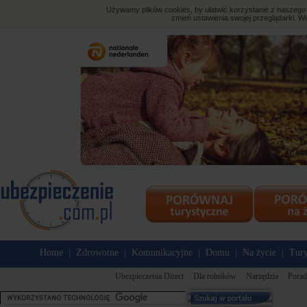
Używamy plików cookies, by ułatwić korzystanie z naszego s
zmień ustawienia swojej przeglądarki. Wi
Home
Zdrowotne
Komunikacyjne
Domu
Na życie
Tury
|
|
|
|
|
Ubezpieczenia Direct
Dla rolników
Narzędzia
Porad