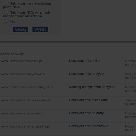
Tak, kupię mu indywidualną
polisę NNW
Tak, kupię NNW w ramach
ubezpieczenia mieszkania
Nie
Nasze serwisy:
Ubezpieczenia online
www.ubezpieczeniaonline.pl
Ubezpie
na nart
Ubezpieczenie na życie
www.ubezpieczeniazyciowe.pl
Wszyst
ubezpie
Ranking ubezpieczeń na życie
www.rankingubezpieczennazycie.pl
Rankin
oszczę
Ubezpieczenie mieszkania
www.ubezpieczeniemieszkania.pl
Zamów u
składkę
Ubezpieczenie na narty
www.ubezpieczenienanarty.pl
Ubezpie
ubezpie
Ubezpieczenie narciarskie
www.ubezpieczenienarciarskie.pl
Porówna
daję Ci