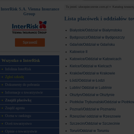
Tu jesteś:
ubezpieczenie.com.pl »
Katalog towarz
InterRisk S.A. Vienna Insurance
Group
Lista placówek i oddziałów t
Białystok/Oddział w Białymstoku
Bydgoszcz/Oddział w Bydgoszczy
Sprawdź
Gdańsk/Oddział w Gdańsku
Katowice II
Katowice/Oddział w Katowicach
Wszystko o InterRisk
Kielce/Oddział w Kielcach
Infolinia InterRisk
Kraków/Oddział w Krakowie
Zgłoś szkodę
Łódź/Oddział w Łodzi
Dokumenty do pobrania
Lublin/ Oddział w Lublinie
Informacje o towarzystwie
Olsztyn/Oddział w Olsztynie
Znajdź placówkę
Piotrków Trybunalski/Oddział w Piotrk
Znajdź agenta
Poznań/Oddział w Poznaniu
Ocena w rankingu
Rzeszów/ oddział w Rzeszowie
Szczecin/Oddział w Szczecinie
Oceń towarzystwo
Toruń/Oddział w Toruniu
Opinie o towarzystwie