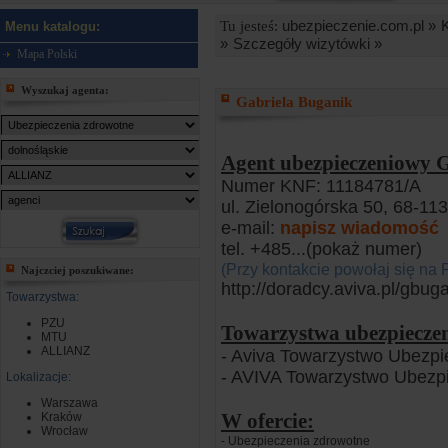
ubezpieczenie.com.pl »
Tu jesteś:
Menu katalogu:
»
Szczegóły wizytówki »
Mapa Polski
Wyszukaj agenta:
Gabriela Buganik
Agent ubezpieczeniowy 
Numer KNF: 11184781/A
ul. Zielonogórska 50, 68-113
e-mail:
napisz wiadomość
tel. +485
...(pokaż numer)
(Przy kontakcie powołaj się na 
Najczciej poszukiwane:
http://doradcy.aviva.pl/gbug
Towarzystwa:
PZU
Towarzystwa ubezpiecze
MTU
ALLIANZ
- Aviva Towarzystwo Ubezp
- AVIVA Towarzystwo Ubezp
Lokalizacje:
Warszawa
W ofercie:
Kraków
Wrocław
- Ubezpieczenia zdrowotne