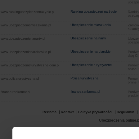
ubezpie
Ranking ubezpieczeń na życie
www.rankingubezpieczennazycie.pl
Rankin
oszczę
Ubezpieczenie mieszkania
www.ubezpieczeniemieszkania.pl
Zamów u
składkę
Ubezpieczenie na narty
www.ubezpieczenienanarty.pl
Ubezpie
ubezpie
Ubezpieczenie narciarskie
www.ubezpieczenienarciarskie.pl
Porówna
daję Ci
Ubezpieczenie turystyczne
www.ubezpieczenieturystyczne.com.pl
Porówna
online.
Polisa turystyczna
www.polisaturystyczna.pl
Porówna
online.
finanse.rankomat.pl
finanse.rankomat.pl
Porówn
produkt
|
|
|
|
Reklama
Kontakt
Polityka prywatności
Regulamin
Ubezpieczenia online.p