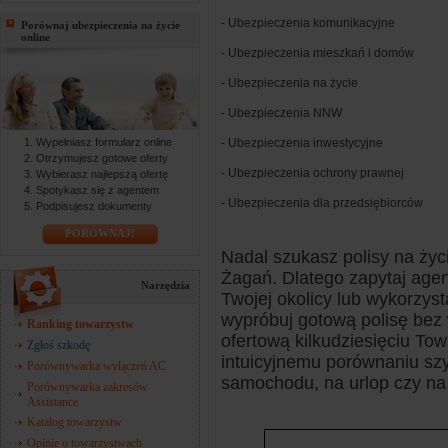
- Ubezpieczenia komunikacyjne
Porównaj ubezpieczenia na życie
online
- Ubezpieczenia mieszkań i domów
- Ubezpieczenia na życie
- Ubezpieczenia NNW
Wypełniasz formularz online
- Ubezpieczenia inwestycyjne
Otrzymujesz gotowe oferty
- Ubezpieczenia ochrony prawnej
Wybierasz najlepszą ofertę
Spotykasz się z agentem
- Ubezpieczenia dla przedsiębiorców
Podpisujesz dokumenty
PORÓWNAJ!
Nadal szukasz polisy na życ
Żagań. Dlatego zapytaj age
Narzędzia
Twojej okolicy lub wykorzys
wypróbuj gotową polisę be
Ranking towarzystw
ofertową kilkudziesięciu To
Zgłoś szkodę
intuicyjnemu porównaniu sz
Porównywarka wyłączeń AC
samochodu, na urlop czy na 
Porównywarka zakresów
Assistance
Katalog towarzystw
Opinie o towarzystwach