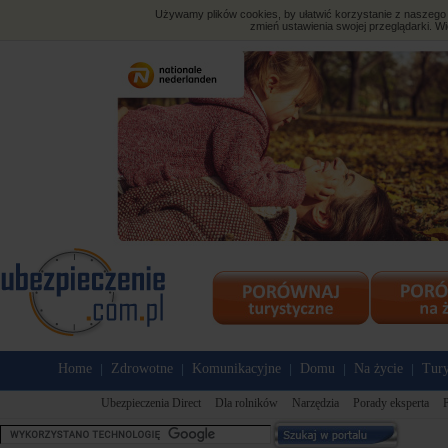
Używamy plików cookies, by ułatwić korzystanie z naszego s
zmień ustawienia swojej przeglądarki. Wi
Home
Zdrowotne
Komunikacyjne
Domu
Na życie
Tury
|
|
|
|
|
Ubezpieczenia Direct
Dla rolników
Narzędzia
Porady eksperta