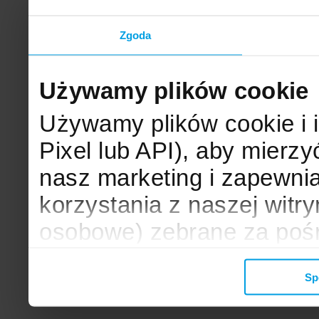
Zgoda
Używamy plików cookie
Używamy plików cookie i 
Pixel lub API), aby mier
nasz marketing i zapewni
korzystania z naszej witr
osobowe) zebrane za poś
mogą zostać wykorzystane
Sp
wyświetlanych Ci reklam. 
zbieramy, udostępniamy 