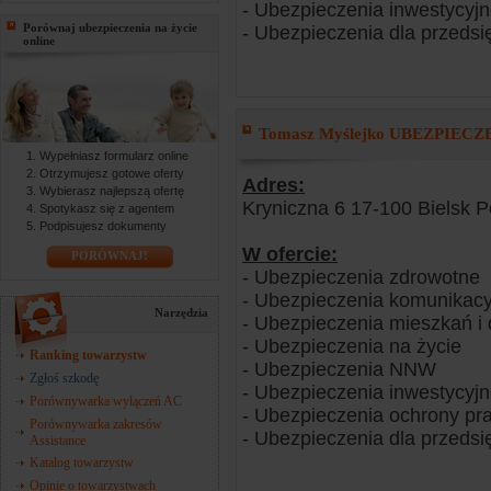
- Ubezpieczenia inwestycyj
Porównaj ubezpieczenia na życie
- Ubezpieczenia dla przedsi
online
Tomasz Myślejko UBEZPIECZEN
Wypełniasz formularz online
Otrzymujesz gotowe oferty
Adres:
Wybierasz najlepszą ofertę
Kryniczna 6 17-100 Bielsk P
Spotykasz się z agentem
Podpisujesz dokumenty
W ofercie:
PORÓWNAJ!
- Ubezpieczenia zdrowotne
- Ubezpieczenia komunikacy
Narzędzia
- Ubezpieczenia mieszkań 
- Ubezpieczenia na życie
Ranking towarzystw
- Ubezpieczenia NNW
Zgłoś szkodę
- Ubezpieczenia inwestycyj
Porównywarka wyłączeń AC
- Ubezpieczenia ochrony pr
Porównywarka zakresów
- Ubezpieczenia dla przedsi
Assistance
Katalog towarzystw
Opinie o towarzystwach