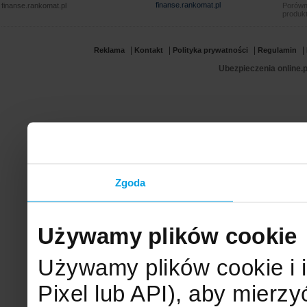
finanse.rankomat.pl
finanse.rankomat.pl
Porówn
produkt
|
|
|
|
Reklama
Kontakt
Polityka prywatności
Regulamin
Ubezpieczenia online.p
Zgoda
Używamy plików cookie
Używamy plików cookie i 
Pixel lub API), aby mier