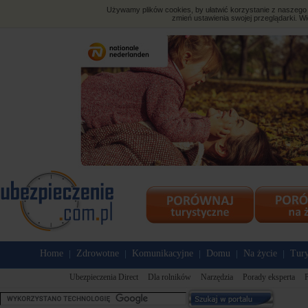
Używamy plików cookies, by ułatwić korzystanie z naszego s
zmień ustawienia swojej przeglądarki. Wi
Home
Zdrowotne
Komunikacyjne
Domu
Na życie
Tury
|
|
|
|
|
Ubezpieczenia Direct
Dla rolników
Narzędzia
Porady eksperta