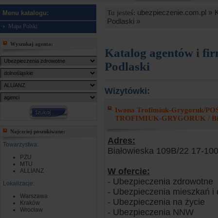
ubezpieczenie.com.pl »
Tu jesteś:
Menu katalogu:
Podlaski »
Mapa Polski
Wyszukaj agenta:
Katalog agentów i fi
Podlaski
Wizytówki:
Iwona Trofimiuk-Grygoru
TROFIMIUK-GRYGORUK / Biel
Najczciej poszukiwane:
Adres:
Towarzystwa:
Białowieska 109B/22 17-100
PZU
MTU
W ofercie:
ALLIANZ
- Ubezpieczenia zdrowotne
Lokalizacje:
- Ubezpieczenia mieszkań 
Warszawa
- Ubezpieczenia na życie
Kraków
Wrocław
- Ubezpieczenia NNW