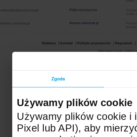
online.
Polisa turystyczna
www.polisaturystyczna.pl
Porówna
online.
finanse.rankomat.pl
finanse.rankomat.pl
Porówn
produkt
|
|
|
|
Reklama
Kontakt
Polityka prywatności
Regulamin
Ubezpieczenia online.p
Zgoda
Używamy plików cookie
Używamy plików cookie i 
Pixel lub API), aby mier