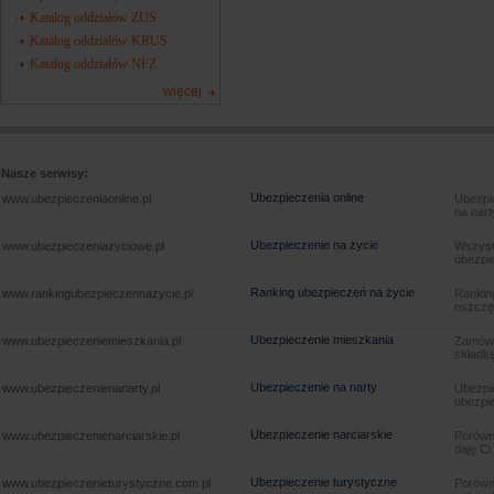
Katalog oddziałów ZUS
Katalog oddziałów KRUS
Katalog oddziałów NFZ
więcej
Nasze serwisy:
Ubezpieczenia online
www.ubezpieczeniaonline.pl
Ubezpie
na nart
Ubezpieczenie na życie
www.ubezpieczeniazyciowe.pl
Wszyst
ubezpie
Ranking ubezpieczeń na życie
www.rankingubezpieczennazycie.pl
Rankin
oszczę
Ubezpieczenie mieszkania
www.ubezpieczeniemieszkania.pl
Zamów u
składkę
Ubezpieczenie na narty
www.ubezpieczenienanarty.pl
Ubezpie
ubezpie
Ubezpieczenie narciarskie
www.ubezpieczenienarciarskie.pl
Porówna
daję Ci
Ubezpieczenie turystyczne
www.ubezpieczenieturystyczne.com.pl
Porówna