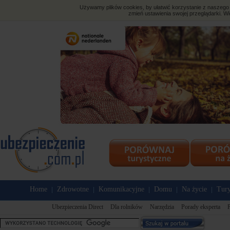
Używamy plików cookies, by ułatwić korzystanie z naszego s
zmień ustawienia swojej przeglądarki. Wi
Home
Zdrowotne
Komunikacyjne
Domu
Na życie
Tury
|
|
|
|
|
Ubezpieczenia Direct
Dla rolników
Narzędzia
Porady eksperta