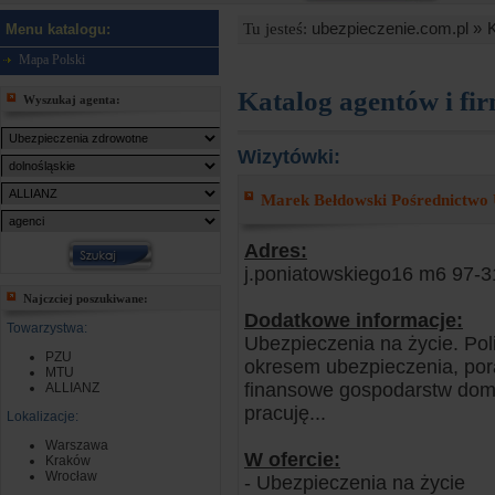
ubezpieczenie.com.pl »
Tu jesteś:
Menu katalogu:
Mapa Polski
Katalog agentów i fi
Wyszukaj agenta:
Wizytówki:
Marek Bełdowski Pośrednictwo 
Adres:
j.poniatowskiego16 m6 97-3
Najczciej poszukiwane:
Dodatkowe informacje:
Towarzystwa:
Ubezpieczenia na życie. Po
PZU
okresem ubezpieczenia, por
MTU
finansowe gospodarstw dom
ALLIANZ
pracuję...
Lokalizacje:
Warszawa
W ofercie:
Kraków
Wrocław
- Ubezpieczenia na życie