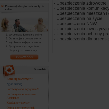
- Ubezpieczenia zdrowotne
Porównaj ubezpieczenia na życie
- Ubezpieczenia komunikacy
online
- Ubezpieczenia mieszkań 
- Ubezpieczenia na życie
- Ubezpieczenia NNW
- Ubezpieczenia inwestycyj
- Ubezpieczenia ochrony pr
Wypełniasz formularz online
- Ubezpieczenia dla przedsi
Otrzymujesz gotowe oferty
Wybierasz najlepszą ofertę
Spotykasz się z agentem
Podpisujesz dokumenty
PORÓWNAJ!
Narzędzia
Ranking towarzystw
Zgłoś szkodę
Porównywarka wyłączeń AC
Porównywarka zakresów
Assistance
Katalog towarzystw
Opinie o towarzystwach