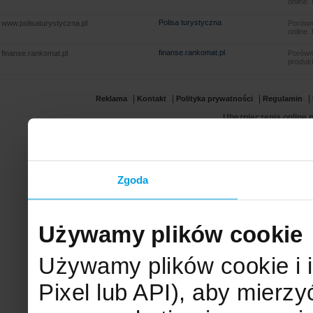
online.
Polisa turystyczna
www.polisaturystyczna.pl
Porówna
online.
finanse.rankomat.pl
finanse.rankomat.pl
Porówn
produkt
|
|
|
|
Reklama
Kontakt
Polityka prywatności
Regulamin
Ubezpieczenia online.p
Zgoda
Używamy plików cookie
Używamy plików cookie i 
Pixel lub API), aby mier