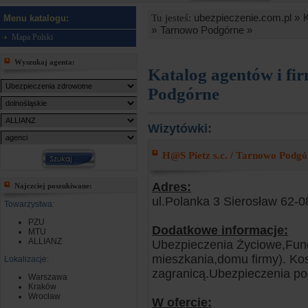
ubezpieczenie.com.pl »
Tu jesteś:
Menu katalogu:
»
Tarnowo Podgórne »
Mapa Polski
Wyszukaj agenta:
Katalog agentów i fi
Podgórne
Wizytówki:
H@S Pietz s.c. / Tarnowo Podgó
Adres:
Najczciej poszukiwane:
ul.Polanka 3 Sierosław 62-
Towarzystwa:
PZU
Dodatkowe informacje:
MTU
ALLIANZ
Ubezpieczenia Życiowe,Fund
mieszkania,domu firmy). Kosz
Lokalizacje:
zagranicą.Ubezpieczenia pod
Warszawa
Kraków
Wrocław
W ofercie: