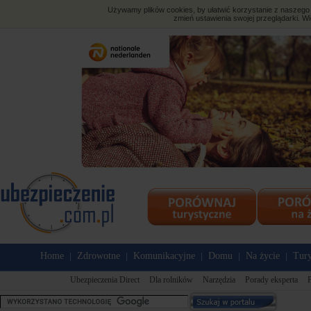
Używamy plików cookies, by ułatwić korzystanie z naszego s
zmień ustawienia swojej przeglądarki. Wi
Home
Zdrowotne
Komunikacyjne
Domu
Na życie
Tury
|
|
|
|
|
Ubezpieczenia Direct
Dla rolników
Narzędzia
Porady eksperta