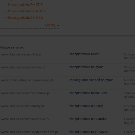
Katalog oddziałów ZUS
Katalog oddziałów KRUS
Katalog oddziałów NFZ
więcej
Nasze serwisy:
Ubezpieczenia online
www.ubezpieczeniaonline.pl
Ubezpie
na nart
Ubezpieczenie na życie
www.ubezpieczeniazyciowe.pl
Wszyst
ubezpie
Ranking ubezpieczeń na życie
www.rankingubezpieczennazycie.pl
Rankin
oszczę
Ubezpieczenie mieszkania
www.ubezpieczeniemieszkania.pl
Zamów u
składkę
Ubezpieczenie na narty
www.ubezpieczenienanarty.pl
Ubezpie
ubezpie
Ubezpieczenie narciarskie
www.ubezpieczenienarciarskie.pl
Porówna
daję Ci
Ubezpieczenie turystyczne
www.ubezpieczenieturystyczne.com.pl
Porówna