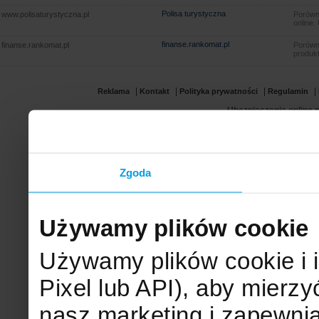
Polisa turystyczna
www.polisaturystyczna.pl
Porówna
online.
finanse.rankomat.pl
finanse.rankomat.pl
Porówn
produkt
|
|
|
|
Reklama
Kontakt
Polityka prywatności
Regulamin
Ubezpieczenia online.p
Zgoda
Używamy plików cookie
Używamy plików cookie i 
Pixel lub API), aby mier
nasz marketing i zapewni