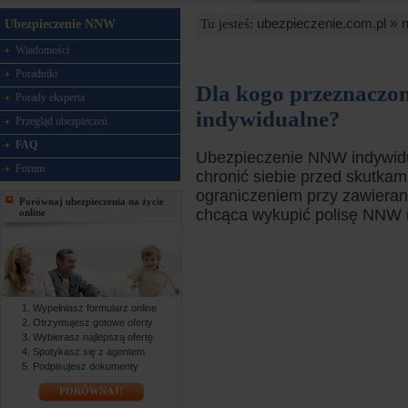
ubezpieczenie.com.pl »
Tu jesteś:
Ubezpieczenie NNW
Wiadomości
Poradniki
Dla kogo przeznaczon
Porady eksperta
indywidualne?
Przegląd ubezpieczeń
FAQ
Ubezpieczenie NNW indywidua
Forum
chronić siebie przed skutka
ograniczeniem przy zawierani
Porównaj ubezpieczenia na życie
chcąca wykupić polisę NNW ni
online
Wypełniasz formularz online
Otrzymujesz gotowe oferty
Wybierasz najlepszą ofertę
Spotykasz się z agentem
Podpisujesz dokumenty
PORÓWNAJ!