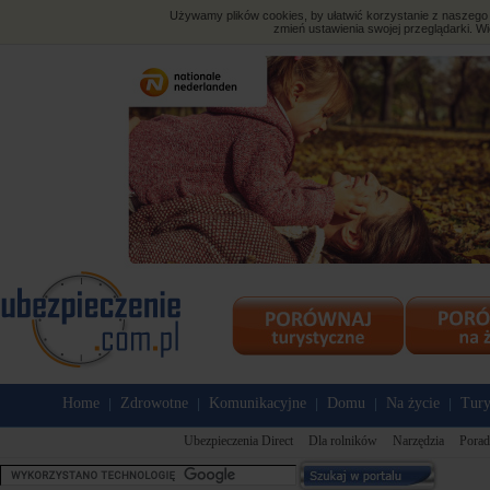
Używamy plików cookies, by ułatwić korzystanie z naszego s
zmień ustawienia swojej przeglądarki. Wi
Home
Zdrowotne
Komunikacyjne
Domu
Na życie
Tury
|
|
|
|
|
Ubezpieczenia Direct
Dla rolników
Narzędzia
Porad