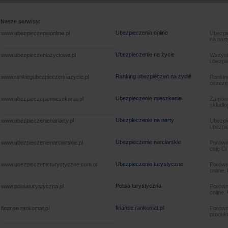
Nasze serwisy:
Ubezpieczenia online
www.ubezpieczeniaonline.pl
Ubezpie
na nart
Ubezpieczenie na życie
www.ubezpieczeniazyciowe.pl
Wszyst
ubezpie
Ranking ubezpieczeń na życie
www.rankingubezpieczennazycie.pl
Rankin
oszczę
Ubezpieczenie mieszkania
www.ubezpieczeniemieszkania.pl
Zamów u
składkę
Ubezpieczenie na narty
www.ubezpieczenienanarty.pl
Ubezpie
ubezpie
Ubezpieczenie narciarskie
www.ubezpieczenienarciarskie.pl
Porówna
daję Ci
Ubezpieczenie turystyczne
www.ubezpieczenieturystyczne.com.pl
Porówna
online.
Polisa turystyczna
www.polisaturystyczna.pl
Porówna
online.
finanse.rankomat.pl
finanse.rankomat.pl
Porówn
produkt