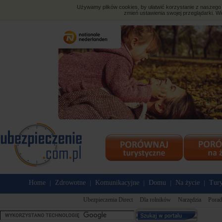
Używamy plików cookies, by ułatwić korzystanie z naszego s
zmień ustawienia swojej przeglądarki. Wi
Home
Zdrowotne
Komunikacyjne
Domu
Na życie
Tury
|
|
|
|
|
Ubezpieczenia Direct
Dla rolników
Narzędzia
Porad