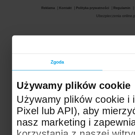
|
|
|
|
Reklama
Kontakt
Polityka prywatności
Regulamin
Ubezpieczenia online.p
Zgoda
Używamy plików cookie
Używamy plików cookie i 
Pixel lub API), aby mier
nasz marketing i zapewni
korzystania z naszej witr