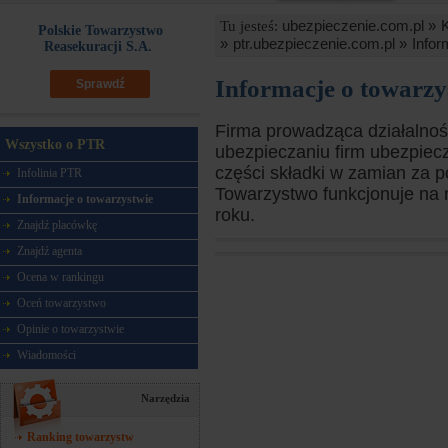
ubezpieczenie.com.pl »
Tu jesteś:
Polskie Towarzystwo
»
ptr.ubezpieczenie.com.pl »
Infor
Reasekuracji S.A.
Informacje o towarzy
Sprawdź
Firma prowadząca działalność
Wszystko o PTR
ubezpieczaniu firm ubezpiec
części składki w zamian za p
Infolinia PTR
Towarzystwo funkcjonuje na
Informacje o towarzystwie
roku.
Znajdź placówkę
Znajdź agenta
Ocena w rankingu
Oceń towarzystwo
Opinie o towarzystwie
Wiadomości
Narzędzia
Ranking towarzystw