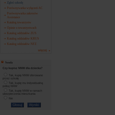
Zgłoś szkodę
Porównywarka wyłączeń AC
Porównywarka zakresów
Assistance
Katalog towarzystw
Opinie o towarzystwach
Katalog oddziałów ZUS
Katalog oddziałów KRUS
Katalog oddziałów NFZ
więcej
Sonda
Czy kupisz NNW dla dziecka?
Tak, kupię NNW oferowane
przez szkołę
Tak, kupię mu indywidualną
polisę NNW
Tak, kupię NNW w ramach
ubezpieczenia mieszkania
Nie