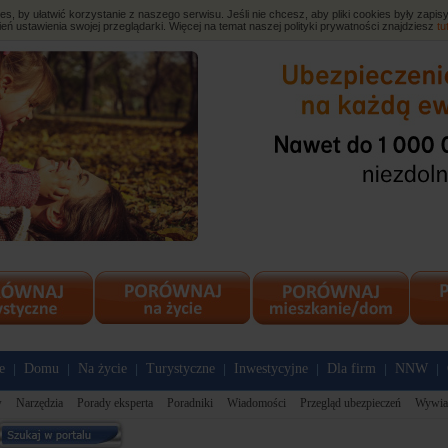
, by ułatwić korzystanie z naszego serwisu. Jeśli nie chcesz, aby pliki cookies były zap
eń ustawienia swojej przeglądarki. Więcej na temat naszej polityki prywatności znajdziesz
tu
e
Domu
Na życie
Turystyczne
Inwestycyjne
Dla firm
NNW
|
|
|
|
|
|
|
w
Narzędzia
Porady eksperta
Poradniki
Wiadomości
Przegląd ubezpieczeń
Wywia