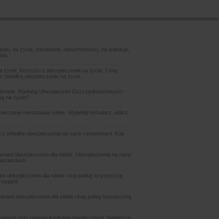
odu, na życie, zdrowotne, nieruchomości, na wakacje,
wna.
 życie, Korzyści z ubezpieczenia na życie, Ceny
z składką ubezpieczenia na życie.
zdrowie. Ranking Ubezpieczeń Oszczędnościowych -
sę na życie?
czenie mieszkania online. Wypełnij formularz, oblicz
icz składkę ubezpieczenia na narty i snowboard. Kup
ariant ubezpieczenia dla siebie. Ubezpieczenia na narty
arciarskich.
t ubezpieczenia dla siebie i kup polisę turystyczną
 wyjazd.
riant ubezpieczenia dla siebie i kup polisę turystyczną
owych oraz ranking kredytów hipotecznych. Najlepsze