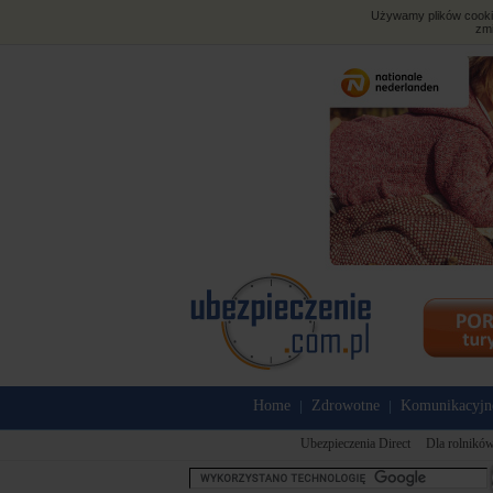
Używamy plików cookies
zmi
Home
Zdrowotne
Komunikacyjn
|
|
Ubezpieczenia Direct
Dla rolnikó