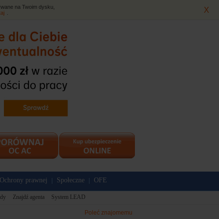
isywane na Twoim dysku,
X
taj
.
Ochrony prawnej
Społeczne
OFE
|
|
dy
Znajdź agenta
System LEAD
Poleć znajomemu