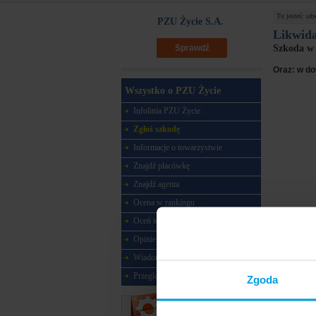
Tu jesteś:
ub
PZU Życie S.A.
Likwida
Szkoda w 
Sprawdź
Oraz: w d
Wszystko o PZU Życie
Infolinia PZU Życie
Zgłoś szkodę
Informacje o towarzystwie
Znajdź placówkę
Znajdź agenta
Ocena w rankingu
Oceń towarzystwo
Opinie o towarzystwie
Wiadomości
Przegląd ubezpieczeń
Zgoda
Narzędzia