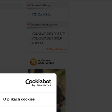
Sprawdź ofertę
PZU Życie S.A.
Najczęściej kradzione
VOLKSWAGEN PASSAT
VOLKSWAGEN GOLF
AUDI A4
czytaj więcej
O plikach cookies