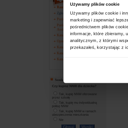
Używamy plików cookie
Ranking towarzystw
Używamy plików cookie i inn
Zgłoś szkodę
Porównywarka wyłączeń AC
marketing i zapewniać lepsz
Porównywarka zakresów
pośrednictwem plików cookie
Assistance
informacje, które zbieramy
Katalog towarzystw
analitycznym, z którymi wspó
Opinie o towarzystwach
przekazałeś, korzystając z i
Katalog oddziałów ZUS
Katalog oddziałów KRUS
Katalog oddziałów NFZ
więcej
Sonda
Czy kupisz NNW dla dziecka?
Tak, kupię NNW oferowane
przez szkołę
Tak, kupię mu indywidualną
polisę NNW
Tak, kupię NNW w ramach
ubezpieczenia mieszkania
Nie