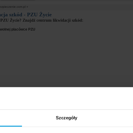
ezpieczenie.com.pl »
cja szkód - PZU Życie
PZU Życie? Znajdź centrum likwidacji szkód:
owolnej placówce PZU
Szczegóły