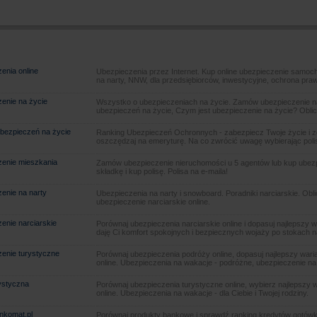
enia online
Ubezpieczenia przez Internet. Kup online ubezpieczenie samoch
na narty, NNW, dla przedsiębiorców, inwestycyjne, ochrona pra
enie na życie
Wszystko o ubezpieczeniach na życie. Zamów ubezpieczenie na
ubezpieczeń na życie, Czym jest ubezpieczenie na życie? Oblic
bezpieczeń na życie
Ranking Ubezpieczeń Ochronnych - zabezpiecz Twoje życie i 
oszczędzaj na emeryturę. Na co zwrócić uwagę wybierając poli
enie mieszkania
Zamów ubezpieczenie nieruchomości u 5 agentów lub kup ubezpie
składkę i kup polisę. Polisa na e-maila!
enie na narty
Ubezpieczenia na narty i snowboard. Poradniki narciarskie. Obl
ubezpieczenie narciarskie online.
enie narciarskie
Porównaj ubezpieczenia narciarskie online i dopasuj najlepszy w
daję Ci komfort spokojnych i bezpiecznych wojaży po stokach n
enie turystyczne
Porównaj ubezpieczenia podróży online, dopasuj najlepszy warian
online. Ubezpieczenia na wakacje - podróżne, ubezpieczenie na
rystyczna
Porównaj ubezpieczenia turystyczne online, wybierz najlepszy wa
online. Ubezpieczenia na wakacje - dla Ciebie i Twojej rodziny.
ankomat.pl
Porównaj produkty bankowe i sprawdź ranking kredytów gotówk