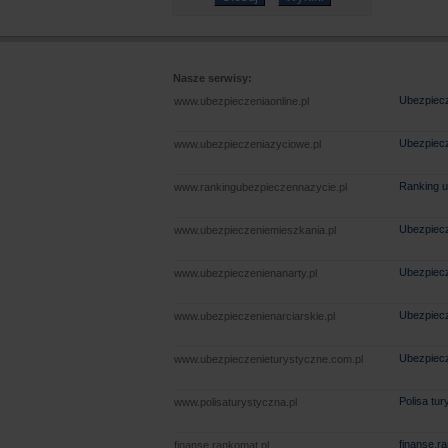
Nasze serwisy:
Ubezpiecz
www.ubezpieczeniaonline.pl
Ubezpiecz
www.ubezpieczeniazyciowe.pl
Ranking u
www.rankingubezpieczennazycie.pl
Ubezpiecz
www.ubezpieczeniemieszkania.pl
Ubezpiecz
www.ubezpieczenienanarty.pl
Ubezpiecz
www.ubezpieczenienarciarskie.pl
Ubezpiecz
www.ubezpieczenieturystyczne.com.pl
Polisa tu
www.polisaturystyczna.pl
finanse.r
finanse.rankomat.pl