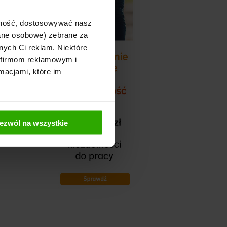
 kilka dni, jednak
ajność, dostosowywać nasz
cicho a piszą że
dane osobowe) zebrane za
Czytaj więcej
nych Ci reklam. Niektóre
 firmom reklamowym i
macjami, które im
ezwól na wszystkie