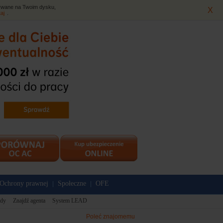
isywane na Twoim dysku,
X
taj
.
Ochrony prawnej
Społeczne
OFE
|
|
dy
Znajdź agenta
System LEAD
Poleć znajomemu