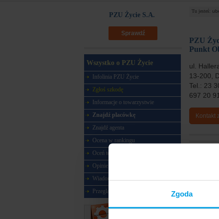
Tu jesteś:
ub
PZU Życie S.A.
Sprawdź
PZU Życ
Punkt Ob
Wszystko o PZU Życie
ul. Haller
13-200, 
Infolinia PZU Życie
Tel.: 23 
Zgłoś szkodę
697 20 91
Informacje o towarzystwie
Znajdź placówkę
Kontakt 
Znajdź agenta
Ocena w rankingu
Oceń towarzystwo
Najnowsz
Mąż miał
Opinie o towarzystwie
Mąż miał
przewód 
Wiadomości
dotyczy 
Przegląd ubezpieczeń
Zgoda
Przy zak
Ukończył
Narzędzia
odszkod