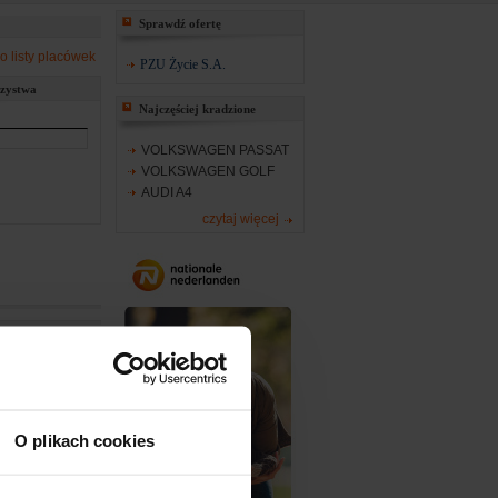
Sprawdź ofertę
o listy placówek
PZU Życie S.A.
rzystwa
Najczęściej kradzione
VOLKSWAGEN PASSAT
VOLKSWAGEN GOLF
AUDI A4
czytaj więcej
kodzono mu
O plikach cookies
torze .