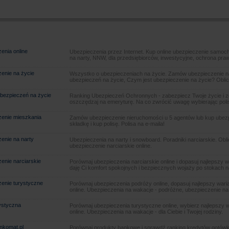
enia online
Ubezpieczenia przez Internet. Kup online ubezpieczenie samoch
na narty, NNW, dla przedsiębiorców, inwestycyjne, ochrona pra
enie na życie
Wszystko o ubezpieczeniach na życie. Zamów ubezpieczenie na
ubezpieczeń na życie, Czym jest ubezpieczenie na życie? Oblic
bezpieczeń na życie
Ranking Ubezpieczeń Ochronnych - zabezpiecz Twoje życie i 
oszczędzaj na emeryturę. Na co zwrócić uwagę wybierając poli
enie mieszkania
Zamów ubezpieczenie nieruchomości u 5 agentów lub kup ubezpie
składkę i kup polisę. Polisa na e-maila!
enie na narty
Ubezpieczenia na narty i snowboard. Poradniki narciarskie. Obl
ubezpieczenie narciarskie online.
enie narciarskie
Porównaj ubezpieczenia narciarskie online i dopasuj najlepszy w
daję Ci komfort spokojnych i bezpiecznych wojaży po stokach n
enie turystyczne
Porównaj ubezpieczenia podróży online, dopasuj najlepszy warian
online. Ubezpieczenia na wakacje - podróżne, ubezpieczenie na
rystyczna
Porównaj ubezpieczenia turystyczne online, wybierz najlepszy wa
online. Ubezpieczenia na wakacje - dla Ciebie i Twojej rodziny.
ankomat.pl
Porównaj produkty bankowe i sprawdź ranking kredytów gotówk