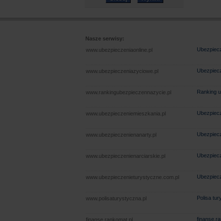
Nasze serwisy:
Ubezpiecz
www.ubezpieczeniaonline.pl
Ubezpiecz
www.ubezpieczeniazyciowe.pl
Ranking u
www.rankingubezpieczennazycie.pl
Ubezpiecz
www.ubezpieczeniemieszkania.pl
Ubezpiecz
www.ubezpieczenienanarty.pl
Ubezpiecz
www.ubezpieczenienarciarskie.pl
Ubezpiecz
www.ubezpieczenieturystyczne.com.pl
Polisa tu
www.polisaturystyczna.pl
finanse.r
finanse.rankomat.pl