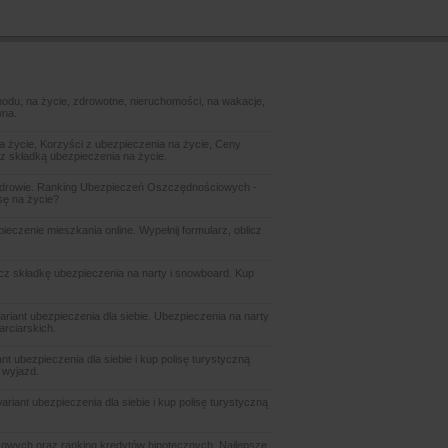
odu, na życie, zdrowotne, nieruchomości, na wakacje,
wna.
 życie, Korzyści z ubezpieczenia na życie, Ceny
z składką ubezpieczenia na życie.
zdrowie. Ranking Ubezpieczeń Oszczędnościowych -
sę na życie?
czenie mieszkania online. Wypełnij formularz, oblicz
icz składkę ubezpieczenia na narty i snowboard. Kup
ariant ubezpieczenia dla siebie. Ubezpieczenia na narty
arciarskich.
t ubezpieczenia dla siebie i kup polisę turystyczną
 wyjazd.
riant ubezpieczenia dla siebie i kup polisę turystyczną
owych oraz ranking kredytów hipotecznych. Najlepsze