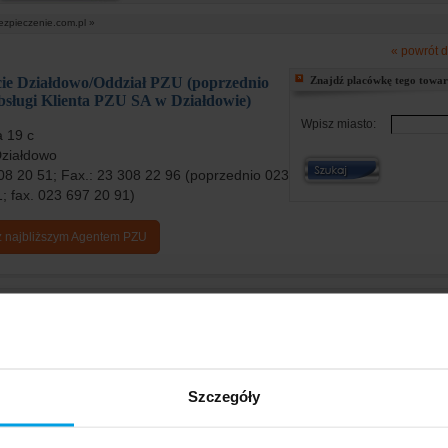
ezpieczenie.com.pl »
« powrót d
ie Działdowo/Oddział PZU (poprzednio
Znajdź placówkę tego towa
sługi Klienta PZU SA w Działdowie)
Wpisz miasto:
a 19 c
Działdowo
308 20 51; Fax.: 23 308 22 96 (poprzednio 023
; fax. 023 697 20 91)
z najbliższym Agentem PZU
e opinie o firmie ubezpieczeniowej:
PZU Życie
 3 operacje chirurgiczne-ratujace życie PZU - odmawia wyplaty
 planowe laparoskowe usuniecie woreczka żółciowego, niestety podczas tego zabiegu usz
żółciowy...
zakupu
Szczegóły
upie ubezpieczenia mieliśmy fachową i miłą obsługę. Dotychczas byłem ubezpieczony w Men
em 75 lat...
owanie