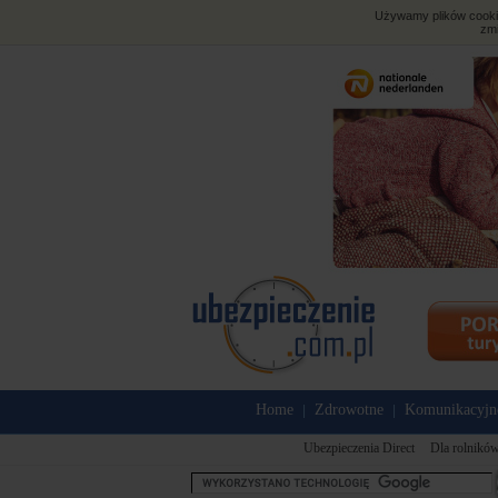
Używamy plików cookies
zmi
Home
Zdrowotne
Komunikacyjn
|
|
Ubezpieczenia Direct
Dla rolnikó