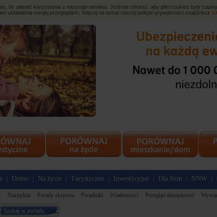
, by ułatwić korzystanie z naszego serwisu. Jeśli nie chcesz, aby pliki cookies były zap
eń ustawienia swojej przeglądarki. Więcej na temat naszej polityki prywatności znajdziesz
tu
e
Domu
Na życie
Turystyczne
Inwestycyjne
Dla firm
NNW
|
|
|
|
|
|
|
w
Narzędzia
Porady eksperta
Poradniki
Wiadomości
Przegląd ubezpieczeń
Wywia