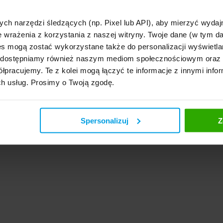
rzyjmij proszę moje kondolencje. Standardowo w takich sytuacjach czas obsługi zgłoszenia to
owanie
ych narzędzi śledzących (np. Pixel lub API), aby mierzyć wyd
y potrzebne do wypłat świadczenia po zmarłej mamie wysłałem 9.10.2024 dzis jest 16 i nic 
e wrażenia z korzystania z naszej witryny. Twoje dane (w tym 
s mogą zostać wykorzystane także do personalizacji wyświetla
, udostępniamy również naszym mediom społecznościowym oraz
łpracujemy. Te z kolei mogą łączyć te informacje z innymi infor
ch usług. Prosimy o Twoją zgodę.
Spersonalizuj
Z