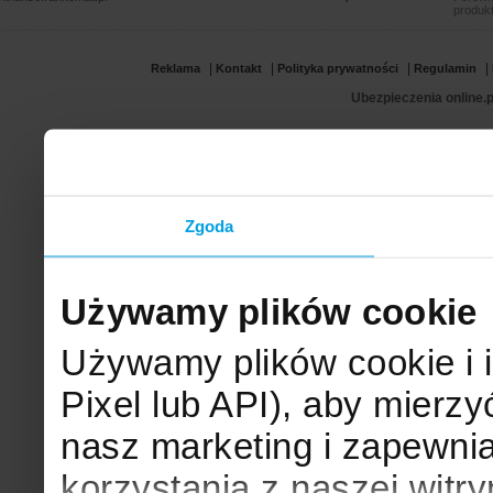
produkt
|
|
|
|
Reklama
Kontakt
Polityka prywatności
Regulamin
Ubezpieczenia online.p
Zgoda
Używamy plików cookie
Używamy plików cookie i 
Pixel lub API), aby mier
nasz marketing i zapewni
korzystania z naszej witr