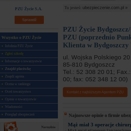
ubezpieczenie.com.pl »
Tu jesteś:
PZU Życie S.A.
Sprawdź
PZU Życie Bydgoszcz/
PZU (poprzednio Punk
Wszystko o PZU Życie
Klienta w Bydgoszczy
Infolinia PZU Życie
Zgłoś szkodę
ul. Wojska Polskiego 20
Informacje o towarzystwie
85-810 Bydgoszcz
Znajdź placówkę
Tel.: 52 308 20 01; Fax
Znajdź agenta
00; fax: 052 348 12 00)
Ocena w rankingu
Oceń towarzystwo
Kontakt z najbliższym Agentem PZU
Opinie o towarzystwie
Wiadomości
Przegląd ubezpieczeń
Najnowsze opinie o firmie ube
Mąż miał 3 operacje chirur
Narzędzia
Mąż miał planowe laparoskowe