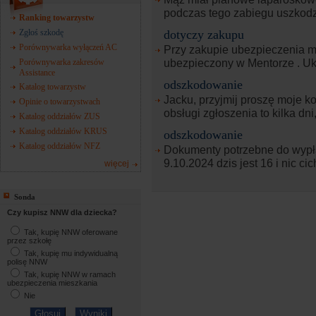
podczas tego zabiegu uszkodz
Ranking towarzystw
dotyczy zakupu
Zgłoś szkodę
Porównywarka wyłączeń AC
Przy zakupie ubezpieczenia m
ubezpieczony w Mentorze . Uko
Porównywarka zakresów
Assistance
odszkodowanie
Katalog towarzystw
Jacku, przyjmij proszę moje k
Opinie o towarzystwach
obsługi zgłoszenia to kilka dni
Katalog oddziałów ZUS
Katalog oddziałów KRUS
odszkodowanie
Katalog oddziałów NFZ
Dokumenty potrzebne do wypł
9.10.2024 dzis jest 16 i nic cic
więcej
Sonda
Czy kupisz NNW dla dziecka?
Tak, kupię NNW oferowane
przez szkołę
Tak, kupię mu indywidualną
polisę NNW
Tak, kupię NNW w ramach
ubezpieczenia mieszkania
Nie