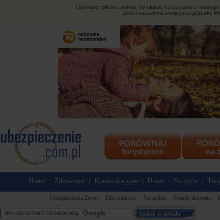
Używamy plików cookies, by ułatwić korzystanie z naszego s
zmień ustawienia swojej przeglądarki. Wi
Home
Zdrowotne
Komunikacyjne
Domu
Na życie
Tury
|
|
|
|
|
Ubezpieczenia Direct
Dla rolników
Narzędzia
Porady eksperta