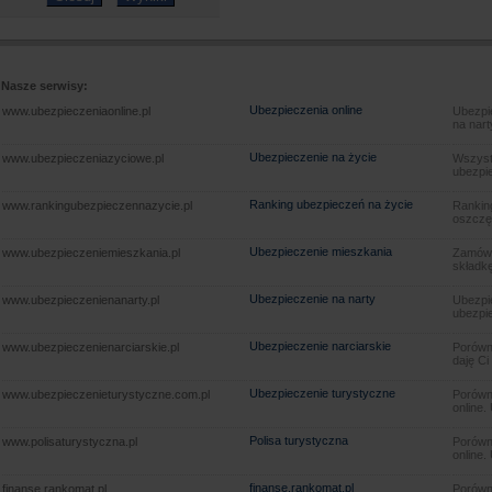
Nasze serwisy:
Ubezpieczenia online
www.ubezpieczeniaonline.pl
Ubezpie
na nart
Ubezpieczenie na życie
www.ubezpieczeniazyciowe.pl
Wszyst
ubezpie
Ranking ubezpieczeń na życie
www.rankingubezpieczennazycie.pl
Rankin
oszczę
Ubezpieczenie mieszkania
www.ubezpieczeniemieszkania.pl
Zamów u
składkę
Ubezpieczenie na narty
www.ubezpieczenienanarty.pl
Ubezpie
ubezpie
Ubezpieczenie narciarskie
www.ubezpieczenienarciarskie.pl
Porówna
daję Ci
Ubezpieczenie turystyczne
www.ubezpieczenieturystyczne.com.pl
Porówna
online.
Polisa turystyczna
www.polisaturystyczna.pl
Porówna
online.
finanse.rankomat.pl
finanse.rankomat.pl
Porówn