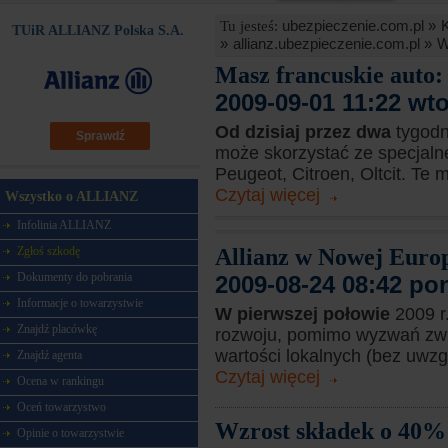
ubezpieczenie.com.pl »
Tu jesteś:
TUiR ALLIANZ Polska S.A.
»
allianz.ubezpieczenie.com.pl »
W
Masz francuskie auto: 
2009-09-01 11:22 wt
Od dzisiaj przez dwa
tygodn
Sprawdź
może skorzystać ze specjalnej
Peugeot, Citroen, Oltcit. Te 
Czytaj więcej
Wszystko o ALLIANZ
Infolinia ALLIANZ
Allianz w Nowej Europ
Zgłoś szkodę
Dokumenty do pobrania
2009-08-24 08:42 po
Informacje o towarzystwie
W pierwszej połowie
2009 r
Znajdź placówkę
rozwoju, pomimo wyzwań zwi
wartości lokalnych (bez uwzgl
Znajdź agenta
Czytaj więcej
Ocena w rankingu
Oceń towarzystwo
Wzrost składek o 40% 
Opinie o towarzystwie