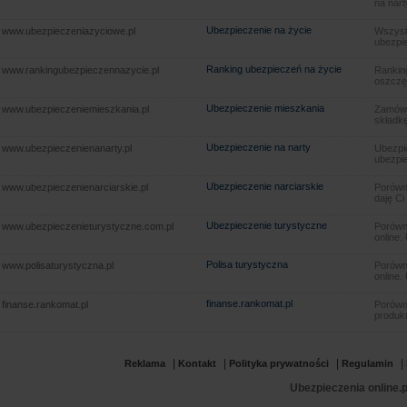
na nart
Ubezpieczenie na życie
www.ubezpieczeniazyciowe.pl
Wszyst
ubezpie
Ranking ubezpieczeń na życie
www.rankingubezpieczennazycie.pl
Rankin
oszczę
Ubezpieczenie mieszkania
www.ubezpieczeniemieszkania.pl
Zamów u
składkę
Ubezpieczenie na narty
www.ubezpieczenienanarty.pl
Ubezpie
ubezpie
Ubezpieczenie narciarskie
www.ubezpieczenienarciarskie.pl
Porówna
daję Ci
Ubezpieczenie turystyczne
www.ubezpieczenieturystyczne.com.pl
Porówna
online.
Polisa turystyczna
www.polisaturystyczna.pl
Porówna
online.
finanse.rankomat.pl
finanse.rankomat.pl
Porówn
produkt
|
|
|
|
Reklama
Kontakt
Polityka prywatności
Regulamin
Ubezpieczenia online.p