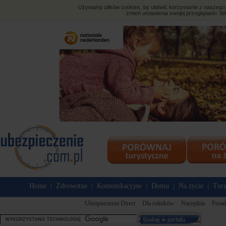
Używamy plików cookies, by ułatwić korzystanie z naszego s
zmień ustawienia swojej przeglądarki. Wi
Home
Zdrowotne
Komunikacyjne
Domu
Na życie
Tury
|
|
|
|
|
Ubezpieczenia Direct
Dla rolników
Narzędzia
Porad