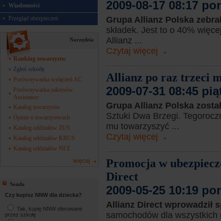
2009-08-17 08:17 po
Wiadomości
Grupa Allianz Polska zebra
Przegląd ubezpieczeń
składek. Jest to o 40% więce
Allianz ...
Narzędzia
Czytaj więcej
Ranking towarzystw
Zgłoś szkodę
Allianz po raz trzeci
Porównywarka wyłączeń AC
2009-07-31 08:45 pią
Porównywarka zakresów
Assistance
Grupa Allianz Polska zosta
Katalog towarzystw
Sztuki Dwa Brzegi. Tegoroczn
Opinie o towarzystwach
mu towarzyszyć ...
Katalog oddziałów ZUS
Czytaj więcej
Katalog oddziałów KRUS
Katalog oddziałów NFZ
Promocja w ubezpiecz
więcej
Direct
Sonda
2009-05-25 10:19 po
Czy kupisz NNW dla dziecka?
Allianz Direct wprowadził 
Tak, kupię NNW oferowane
samochodów dla wszystkich m
przez szkołę