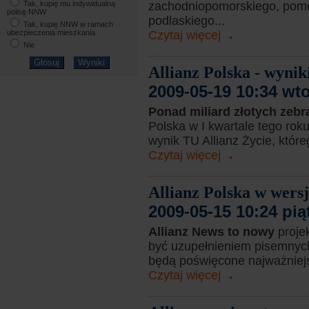
zachodniopomorskiego, pomo
Tak, kupię mu indywidualną
polisę NNW
podlaskiego...
Tak, kupię NNW w ramach
Czytaj więcej
ubezpieczenia mieszkania
Nie
Allianz Polska - wynik
2009-05-19 10:34 wt
Ponad miliard złotych zebr
Polska w I kwartale tego rok
wynik TU Allianz Życie, któreg
Czytaj więcej
Allianz Polska w wersj
2009-05-15 10:24 pią
Allianz News to nowy
proje
być uzupełnieniem pisemnych
będą poświęcone najważniejs
Czytaj więcej