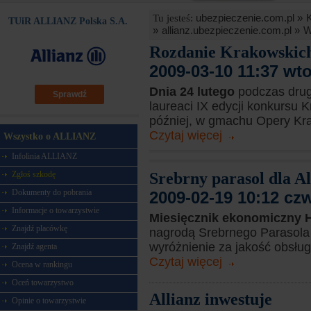
ubezpieczenie.com.pl »
Tu jesteś:
TUiR ALLIANZ Polska S.A.
»
allianz.ubezpieczenie.com.pl »
W
Rozdanie Krakowskich
2009-03-10 11:37 wt
Dnia 24 lutego
podczas drug
Sprawdź
laureaci IX edycji konkursu 
później, w gmachu Opery Kra
Czytaj więcej
Wszystko o ALLIANZ
Infolinia ALLIANZ
Srebrny parasol dla Al
Zgłoś szkodę
Dokumenty do pobrania
2009-02-19 10:12 cz
Informacje o towarzystwie
Miesięcznik ekonomiczny
Znajdź placówkę
nagrodą Srebrnego Parasola 
wyróżnienie za jakość obsługi
Znajdź agenta
Czytaj więcej
Ocena w rankingu
Oceń towarzystwo
Allianz inwestuje
Opinie o towarzystwie