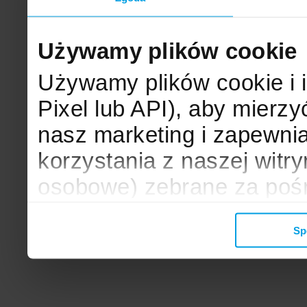
Używamy plików cookie
Używamy plików cookie i 
Pixel lub API), aby mier
nasz marketing i zapewni
korzystania z naszej witr
osobowe) zebrane za poś
mogą zostać wykorzystane
Sp
wyświetlanych Ci reklam. 
zbieramy, udostępniamy 
społecznościowym oraz f