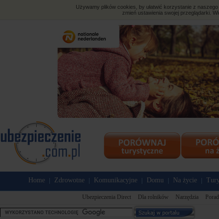
Używamy plików cookies, by ułatwić korzystanie z naszego s
zmień ustawienia swojej przeglądarki. Wi
Home
Zdrowotne
Komunikacyjne
Domu
Na życie
Tury
|
|
|
|
|
Ubezpieczenia Direct
Dla rolników
Narzędzia
Porad