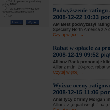
Tak, kupię mu indywidualną
polisę NNW
Podwyższenie ratingu 
Tak, kupię NNW w ramach
ubezpieczenia mieszkania
2008-12-22 10:33 po
Nie
AM Best podwyższył ratin
Specialty North America z A 
Czytaj więcej
Rabat w opłacie za pr
2008-12-19 09:52 pią
Allianz Bank proponuje kl
Allianz m.in. 20-proc. rabat 
Czytaj więcej
Wyższe oceny ratigowe
2008-12-15 11:06 po
Analitycy z firmy Morgan
S
Allianz z „equal weight" na „o
Czytaj więcej