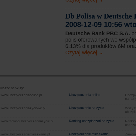
Db Polisa w Deutsche 
2008-12-09 10:56 wt
Deutsche Bank PBC S.A.
p
polis oferowanych we współp
6,13% dla produktów 6M oraz
Czytaj więcej
Nasze serwisy:
Ubezpieczenia online
www.ubezpieczeniaonline.pl
Ubezpie
na nart
Ubezpieczenie na życie
www.ubezpieczeniazyciowe.pl
Wszyst
ubezpie
Ranking ubezpieczeń na życie
www.rankingubezpieczennazycie.pl
Rankin
oszczę
Ubezpieczenie mieszkania
www.ubezpieczeniemieszkania.pl
Zamów u