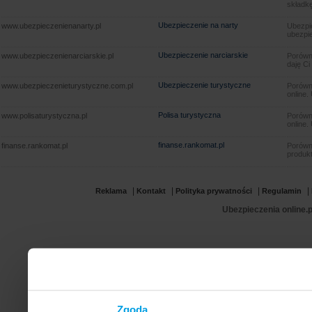
składkę
Ubezpieczenie na narty
www.ubezpieczenienanarty.pl
Ubezpie
ubezpie
Ubezpieczenie narciarskie
www.ubezpieczenienarciarskie.pl
Porówna
daję Ci
Ubezpieczenie turystyczne
www.ubezpieczenieturystyczne.com.pl
Porówna
online.
Polisa turystyczna
www.polisaturystyczna.pl
Porówna
online.
finanse.rankomat.pl
finanse.rankomat.pl
Porówn
produkt
|
|
|
|
Reklama
Kontakt
Polityka prywatności
Regulamin
Ubezpieczenia online.p
Zgoda