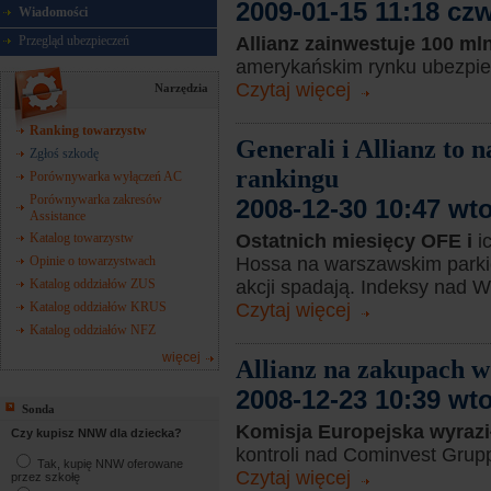
2009-01-15 11:18 cz
Wiadomości
Allianz zainwestuje 100 ml
Przegląd ubezpieczeń
amerykańskim rynku ubezpie
Czytaj więcej
Narzędzia
Ranking towarzystw
Generali i Allianz to 
Zgłoś szkodę
rankingu
Porównywarka wyłączeń AC
Porównywarka zakresów
2008-12-30 10:47 wt
Assistance
Ostatnich miesięcy OFE i
i
Katalog towarzystw
Hossa na warszawskim parkie
Opinie o towarzystwach
akcji spadają. Indeksy nad Wi
Katalog oddziałów ZUS
Czytaj więcej
Katalog oddziałów KRUS
Katalog oddziałów NFZ
więcej
Allianz na zakupach
2008-12-23 10:39 wt
Sonda
Komisja Europejska wyraz
Czy kupisz NNW dla dziecka?
kontroli nad Cominvest Grupp
Tak, kupię NNW oferowane
Czytaj więcej
przez szkołę