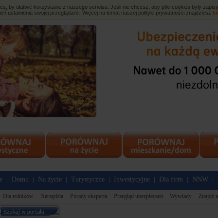
, by ułatwić korzystanie z naszego serwisu. Jeśli nie chcesz, aby pliki cookies były zap
eń ustawienia swojej przeglądarki. Więcej na temat naszej polityki prywatności znajdziesz
tu
e
Domu
Na życie
Turystyczne
Inwestycyjne
Dla firm
NNW
|
|
|
|
|
|
|
Dla rolników
Narzędzia
Porady eksperta
Przegląd ubezpieczeń
Wywiady
Znajdź a