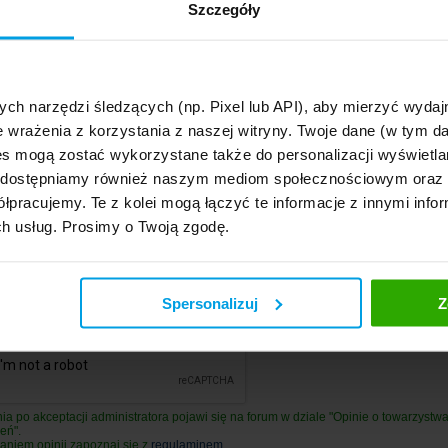
Szczegóły
ogólne zadowolenie z usług
towarzystwa
nię o towarzystwie
(opcjonalne)
. 255 znaków)
ych narzędzi śledzących (np. Pixel lub API), aby mierzyć wyd
isanych znaków
0, pozostało 1500
)
e wrażenia z korzystania z naszej witryny. Twoje dane (w tym 
s mogą zostać wykorzystane także do personalizacji wyświetla
, udostępniamy również naszym mediom społecznościowym oraz
łpracujemy. Te z kolei mogą łączyć te informacje z innymi infor
ch usług. Prosimy o Twoją zgodę.
. 50 znaków)
Spersonalizuj
Z
ia po akceptacji administratora pojawi się na forum w dziale "Opinie o towarzystw
eń".
aniem opinii zapoznaj się z
regulaminem
.