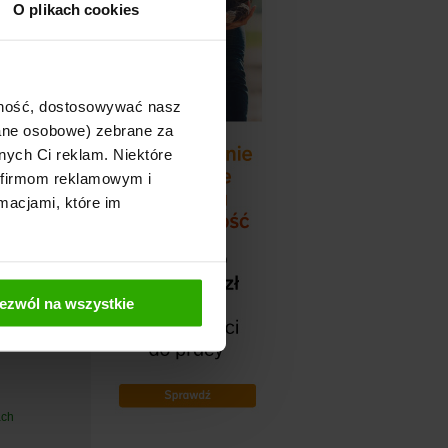
O plikach cookies
ajność, dostosowywać nasz
dane osobowe) zebrane za
nych Ci reklam. Niektóre
 firmom reklamowym i
macjami, które im
ezwól na wszystkie
ach