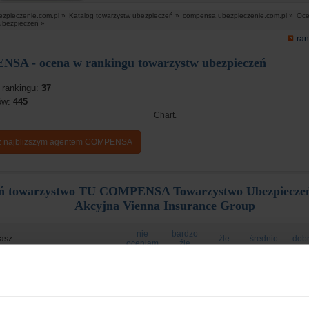
ezpieczenie.com.pl »
Katalog towarzystw ubezpieczeń »
compensa.ubezpieczenie.com.pl »
Oce
ubezpieczeń »
ran
SA - ocena w rankingu towarzystw ubezpieczeń
 rankingu:
37
sów:
445
Chart.
 z najbliższym agentem COMPENSA
ń towarzystwo TU COMPENSA Towarzystwo Ubezpieczeń
Akcyjna Vienna Insurance Group
nie
bardzo
asz...
źle
średnio
dob
oceniam
źle
s zakupu
olisy
ość odszkodowania
 likwidacji szkody