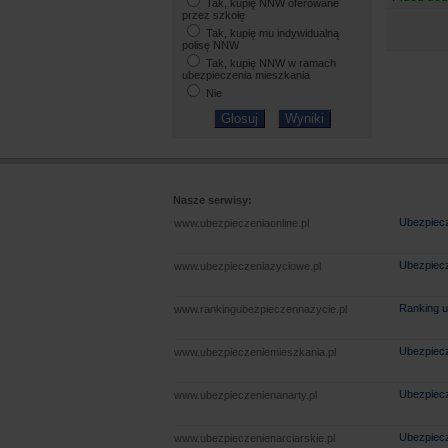
Tak, kupię NNW oferowane
przez szkołę
Tak, kupię mu indywidualną
polisę NNW
Tak, kupię NNW w ramach
ubezpieczenia mieszkania
Nie
Nasze serwisy:
Ubezpiecz
www.ubezpieczeniaonline.pl
Ubezpiecz
www.ubezpieczeniazyciowe.pl
Ranking u
www.rankingubezpieczennazycie.pl
Ubezpiecz
www.ubezpieczeniemieszkania.pl
Ubezpiecz
www.ubezpieczenienanarty.pl
Ubezpiecz
www.ubezpieczenienarciarskie.pl