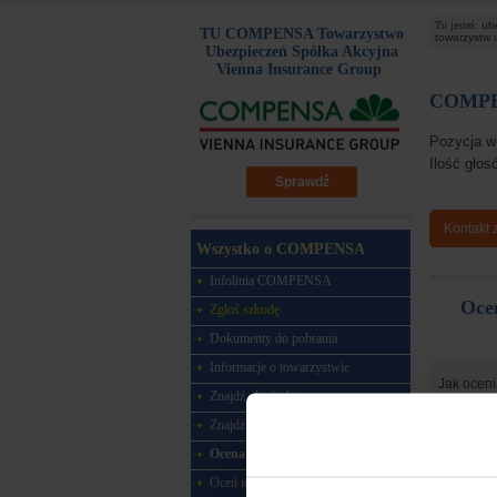
Tu jesteś:
ub
TU COMPENSA Towarzystwo
towarzystw 
Ubezpieczeń Spółka Akcyjna
Vienna Insurance Group
COMPEN
Pozycja w
Ilość gło
Sprawdź
Kontakt
Wszystko o COMPENSA
Infolinia COMPENSA
Oce
Zgłoś szkodę
Dokumenty do pobrania
Informacje o towarzystwie
Jak oceni
Znajdź placówkę
proce
Znajdź agenta
cenę p
Ocena w rankingu
wysok
Oceń towarzystwo
proces