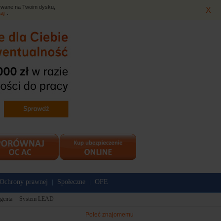
isywane na Twoim dysku,
X
taj
.
Ochrony prawnej
Społeczne
OFE
|
|
genta
System LEAD
Poleć znajomemu