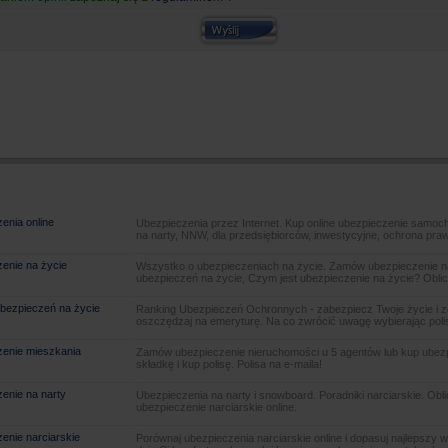
enia online
Ubezpieczenia przez Internet. Kup online ubezpieczenie samoch
na narty, NNW, dla przedsiębiorców, inwestycyjne, ochrona pra
enie na życie
Wszystko o ubezpieczeniach na życie. Zamów ubezpieczenie na
ubezpieczeń na życie, Czym jest ubezpieczenie na życie? Oblic
bezpieczeń na życie
Ranking Ubezpieczeń Ochronnych - zabezpiecz Twoje życie i 
oszczędzaj na emeryturę. Na co zwrócić uwagę wybierając poli
enie mieszkania
Zamów ubezpieczenie nieruchomości u 5 agentów lub kup ubezpie
składkę i kup polisę. Polisa na e-maila!
enie na narty
Ubezpieczenia na narty i snowboard. Poradniki narciarskie. Obl
ubezpieczenie narciarskie online.
enie narciarskie
Porównaj ubezpieczenia narciarskie online i dopasuj najlepszy w