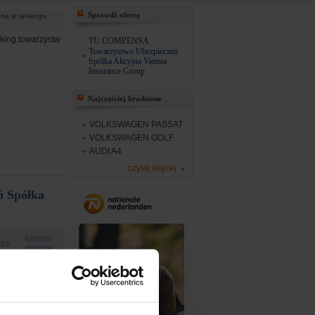
Sprawdź ofertę
na w rankingu
king towarzystw
TU COMPENSA
Towarzystwo Ubezpieczeń
Spółka Akcyjna Vienna
Insurance Group
Najczęściej kradzione
VOLKSWAGEN PASSAT
VOLKSWAGEN GOLF
AUDI A4
czytaj więcej
 Spółka
bardzo
rze
dobrze