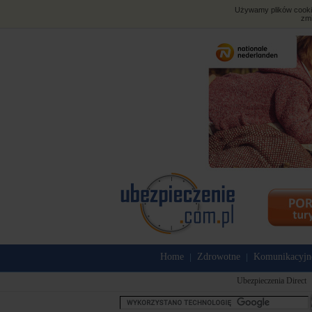
Używamy plików cookies
zmi
Home
Zdrowotne
Komunikacyjn
|
|
Ubezpieczenia Direct