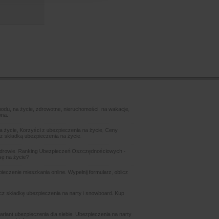
odu, na życie, zdrowotne, nieruchomości, na wakacje,
wna.
 życie, Korzyści z ubezpieczenia na życie, Ceny
z składką ubezpieczenia na życie.
zdrowie. Ranking Ubezpieczeń Oszczędnościowych -
sę na życie?
czenie mieszkania online. Wypełnij formularz, oblicz
icz składkę ubezpieczenia na narty i snowboard. Kup
ariant ubezpieczenia dla siebie. Ubezpieczenia na narty