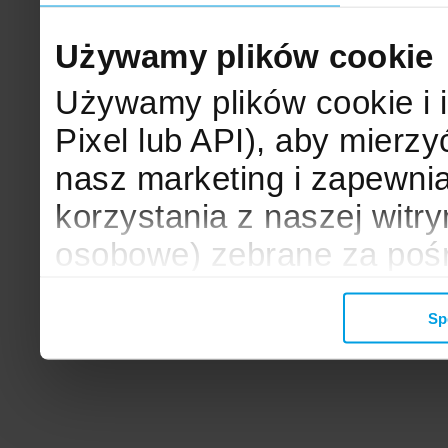
Używamy plików cookie
Używamy plików cookie i 
Pixel lub API), aby mier
nasz marketing i zapewni
korzystania z naszej witr
osobowe) zebrane za poś
mogą zostać wykorzystane
Sp
wyświetlanych Ci reklam. 
zbieramy, udostępniamy 
społecznościowym oraz f
analitycznym, z którymi w