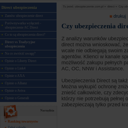
Tu jesteś:
ubezpieczenie.com.pl »
direct »
Czy ube
Direct ubezpieczenia
drukuj
Zamów ubezpieczenie direct
Porównywarka wyłączeń -
Czy ubezpieczenia dire
ubezpieczenie AC Direct
Co to są ubezpieczenia direct?
Z analizy warunków ubezpie
Direct vs Tradycyjne
direct można wnioskować, że 
ubezpieczenia
wcale nie odbiegają swoim z
Na co zwrócić uwagę?
agentów. Klienci w kanale sp
Opinie o Liberty Direct
możliwość zakupu pełnych p
AC, OC, NNW i Assistance.
Opinie o Link4
Opinie o AXA
Ubezpieczenia Direct są także
Opinie o Allianz
Można wykupić ochronę zniżek
Opinie o Aviva
znieść całkowicie, czy zdecy
którzy nie potrzebują pełnej
Opinie o Generali
zabezpieczają tylko przed kr
Narzędzia
Ranking towarzystw
Zgłoś szkodę