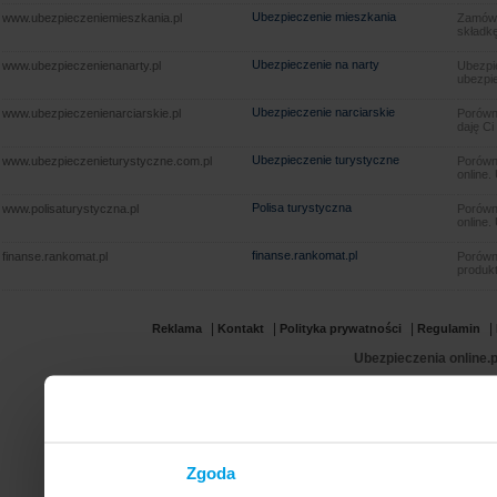
Ubezpieczenie mieszkania
www.ubezpieczeniemieszkania.pl
Zamów u
składkę
Ubezpieczenie na narty
www.ubezpieczenienanarty.pl
Ubezpie
ubezpie
Ubezpieczenie narciarskie
www.ubezpieczenienarciarskie.pl
Porówna
daję Ci
Ubezpieczenie turystyczne
www.ubezpieczenieturystyczne.com.pl
Porówna
online.
Polisa turystyczna
www.polisaturystyczna.pl
Porówna
online.
finanse.rankomat.pl
finanse.rankomat.pl
Porówn
produkt
|
|
|
|
Reklama
Kontakt
Polityka prywatności
Regulamin
Ubezpieczenia online.p
Zgoda