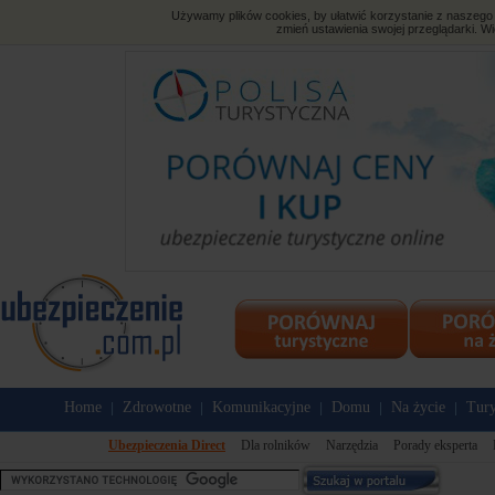
Używamy plików cookies, by ułatwić korzystanie z naszego s
zmień ustawienia swojej przeglądarki. Wi
Home
Zdrowotne
Komunikacyjne
Domu
Na życie
Tury
|
|
|
|
|
Ubezpieczenia Direct
Dla rolników
Narzędzia
Porady eksperta