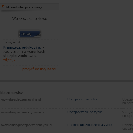
Słownik ubezpieczeniowy
Wpisz szukane słowo
Losowy termin:
Franszyza redukcyjna
-
zastrzeżona w warunkach
ubezpieczenia kwota, ...
więcej»
przejdź do listy haseł
Nasze serwisy:
Ubezpieczenia online
www.ubezpieczeniaonline.pl
Ubezpie
na nart
Ubezpieczenie na życie
www.ubezpieczeniazyciowe.pl
Wszyst
ubezpie
Ranking ubezpieczeń na życie
www.rankingubezpieczennazycie.pl
Rankin
oszczę