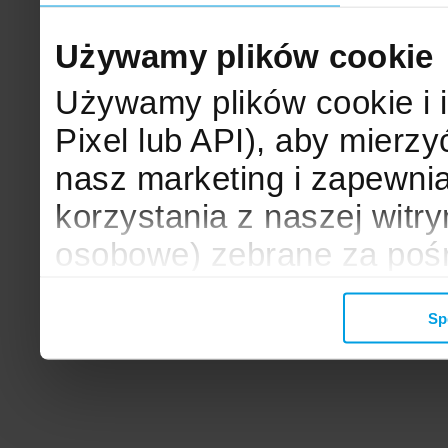
Używamy plików cookie
Używamy plików cookie i 
Pixel lub API), aby mier
nasz marketing i zapewni
korzystania z naszej witr
osobowe) zebrane za poś
mogą zostać wykorzystane
Sp
wyświetlanych Ci reklam. 
zbieramy, udostępniamy 
społecznościowym oraz f
analitycznym, z którymi w