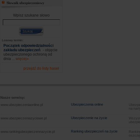
Słownik ubezpieczeniowy
Wpisz szukane słowo
Losowy termin:
Początek odpowiedzialności
zakładu ubezpieczeń
- objęcie
ubezpieczonego ochroną od
dnia ...
więcej»
przejdź do listy haseł
Nasze serwisy:
Ubezpieczenia online
www.ubezpieczeniaonline.pl
Ubezpie
na nart
Ubezpieczenie na życie
www.ubezpieczeniazyciowe.pl
Wszyst
ubezpie
Ranking ubezpieczeń na życie
www.rankingubezpieczennazycie.pl
Rankin
oszczę