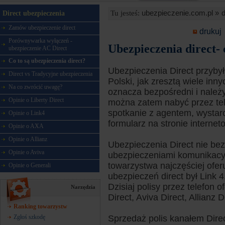
ubezpieczenie.com.pl »
d
Tu jesteś:
Direct ubezpieczenia
Zamów ubezpieczenie direct
drukuj
Porównywarka wyłączeń -
Ubezpieczenia direct- 
ubezpieczenie AC Direct
Co to są ubezpieczenia direct?
Ubezpieczenia Direct przybył
Direct vs Tradycyjne ubezpieczenia
Polski, jak zresztą wiele inn
Na co zwrócić uwagę?
oznacza bezpośredni i należy 
Opinie o Liberty Direct
można zatem nabyć przez tele
spotkanie z agentem, wystar
Opinie o Link4
formularz na stronie internet
Opinie o AXA
Opinie o Allianz
Ubezpieczenia Direct nie bez
Opinie o Aviva
ubezpieczeniami komunikacyjn
towarzystwa najczęściej ofer
Opinie o Generali
ubezpieczeń direct był Link 4.
Dzisiaj polisy przez telefon o
Narzędzia
Direct, Aviva Direct, Allianz 
Ranking towarzystw
Zgłoś szkodę
Sprzedaż polis kanałem Dire