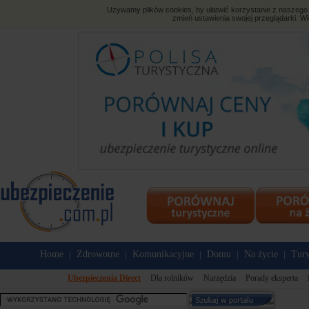
Używamy plików cookies, by ułatwić korzystanie z naszego s
zmień ustawienia swojej przeglądarki. Wi
Home
Zdrowotne
Komunikacyjne
Domu
Na życie
Tury
|
|
|
|
|
Ubezpieczenia Direct
Dla rolników
Narzędzia
Porady eksperta