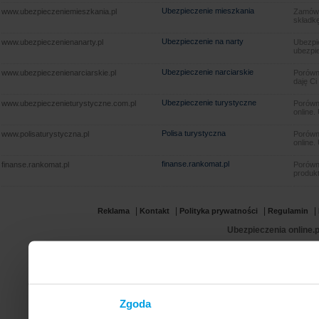
Ubezpieczenie mieszkania
www.ubezpieczeniemieszkania.pl
Zamów u
składkę
Ubezpieczenie na narty
www.ubezpieczenienanarty.pl
Ubezpie
ubezpie
Ubezpieczenie narciarskie
www.ubezpieczenienarciarskie.pl
Porówna
daję Ci
Ubezpieczenie turystyczne
www.ubezpieczenieturystyczne.com.pl
Porówna
online.
Polisa turystyczna
www.polisaturystyczna.pl
Porówna
online.
finanse.rankomat.pl
finanse.rankomat.pl
Porówn
produkt
|
|
|
|
Reklama
Kontakt
Polityka prywatności
Regulamin
Ubezpieczenia online.p
Zgoda