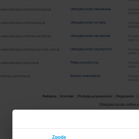
Ubezpieczenie mieszkania
www.ubezpieczeniemieszkania.pl
Zamów u
składkę
Ubezpieczenie na narty
www.ubezpieczenienanarty.pl
Ubezpie
ubezpie
Ubezpieczenie narciarskie
www.ubezpieczenienarciarskie.pl
Porówna
daję Ci
Ubezpieczenie turystyczne
www.ubezpieczenieturystyczne.com.pl
Porówna
online.
Polisa turystyczna
www.polisaturystyczna.pl
Porówna
online.
finanse.rankomat.pl
finanse.rankomat.pl
Porówn
produkt
|
|
|
|
Reklama
Kontakt
Polityka prywatności
Regulamin
Ubezpieczenia online.p
Zgoda