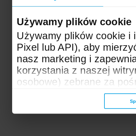
Używamy plików cookie
Używamy plików cookie i 
Pixel lub API), aby mier
nasz marketing i zapewni
korzystania z naszej witr
osobowe) zebrane za poś
mogą zostać wykorzystane
Sp
wyświetlanych Ci reklam. 
zbieramy, udostępniamy 
społecznościowym oraz f