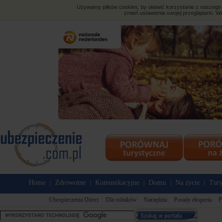
Używamy plików cookies, by ułatwić korzystanie z naszego s
zmień ustawienia swojej przeglądarki. Wi
Home
Zdrowotne
Komunikacyjne
Domu
Na życie
Tury
|
|
|
|
|
Ubezpieczenia Direct
Dla rolników
Narzędzia
Porady eksperta
P