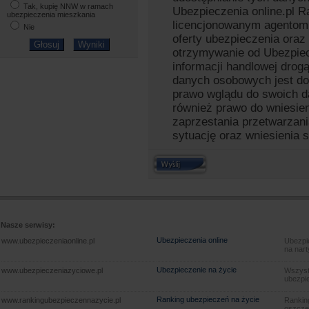
Tak, kupię NNW w ramach
Ubezpieczenia online.pl R
ubezpieczenia mieszkania
licencjonowanym agentom 
Nie
oferty ubezpieczenia ora
otrzymywanie od Ubezpiecz
informacji handlowej drog
danych osobowych jest do
prawo wglądu do swoich d
również prawo do wniesi
zaprzestania przetwarzani
sytuację oraz wniesienia 
Nasze serwisy:
Ubezpieczenia online
www.ubezpieczeniaonline.pl
Ubezpie
na nart
Ubezpieczenie na życie
www.ubezpieczeniazyciowe.pl
Wszyst
ubezpie
Ranking ubezpieczeń na życie
www.rankingubezpieczennazycie.pl
Rankin
oszczę