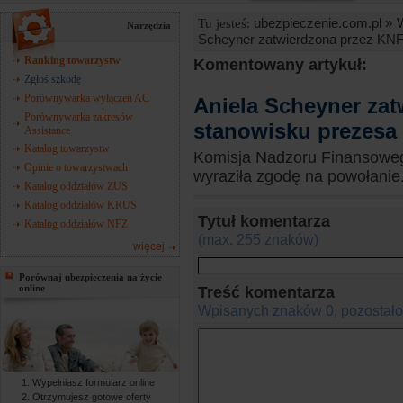
ubezpieczenie.com.pl »
Tu jesteś:
Narzędzia
Scheyner zatwierdzona przez KNF
Ranking towarzystw
Komentowany artykuł:
Zgłoś szkodę
Porównywarka wyłączeń AC
Aniela Scheyner za
Porównywarka zakresów
stanowisku prezesa
Assistance
Katalog towarzystw
Komisja Nadzoru Finansowego
Opinie o towarzystwach
wyraziła zgodę na powołanie..
Katalog oddziałów ZUS
Katalog oddziałów KRUS
Tytuł komentarza
Katalog oddziałów NFZ
(max. 255 znaków)
więcej
Porównaj ubezpieczenia na życie
online
Treść komentarza
Wpisanych znaków
0, pozostał
Wypełniasz formularz online
Otrzymujesz gotowe oferty