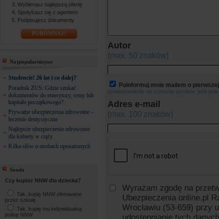
Wybierasz najlepszą ofertę
Spotykasz się z agentem
Podpisujesz dokumenty
PORÓWNAJ!
Autor
(max. 50 znaków)
Najpopularniejsze
Studencie! 26 lat i co dalej?
Poinformuj mnie mailem o pierwszej
Poradnik ZUS: Gdzie szukać
(powiadomienie nie zostanie wysłane, jeśli pole
dokumentów do emerytury, renty lub
kapitału początkowego?
Adres e-mail
Prywatne ubezpieczenia zdrowotne –
(max. 100 znaków)
leczenie dentystyczne
Najlepsze ubezpieczenie zdrowotne
dla kobiety w ciąży
Kilka słów o osobach uposażonych
Sonda
Czy kupisz NNW dla dziecka?
Wyrażam zgodę na przetw
Tak, kupię NNW oferowane
Ubezpieczenia online.pl R
przez szkołę
Wrocławiu (53-659) przy u
Tak, kupię mu indywidualną
polisę NNW
udostępnianie tych danyc