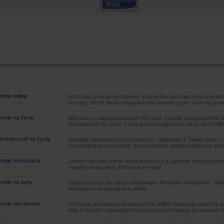
enia online
Ubezpieczenia przez Internet. Kup online ubezpieczenie samoch
na narty, NNW, dla przedsiębiorców, inwestycyjne, ochrona pra
enie na życie
Wszystko o ubezpieczeniach na życie. Zamów ubezpieczenie na
ubezpieczeń na życie, Czym jest ubezpieczenie na życie? Oblic
bezpieczeń na życie
Ranking Ubezpieczeń Ochronnych - zabezpiecz Twoje życie i 
oszczędzaj na emeryturę. Na co zwrócić uwagę wybierając poli
enie mieszkania
Zamów ubezpieczenie nieruchomości u 5 agentów lub kup ubezpie
składkę i kup polisę. Polisa na e-maila!
enie na narty
Ubezpieczenia na narty i snowboard. Poradniki narciarskie. Obl
ubezpieczenie narciarskie online.
enie narciarskie
Porównaj ubezpieczenia narciarskie online i dopasuj najlepszy w
daję Ci komfort spokojnych i bezpiecznych wojaży po stokach n