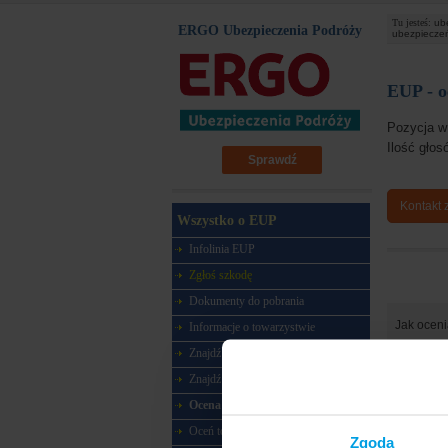
Tu jesteś:
ub
ERGO Ubezpieczenia Podróży
ubezpiecze
EUP - o
Pozycja w
Ilość gło
Sprawdź
Kontakt 
Wszystko o EUP
Infolinia EUP
Zgłoś szkodę
Dokumenty do pobrania
Jak oceni
Informacje o towarzystwie
proce
Znajdź placówkę
cenę p
Znajdź agenta
wysok
Ocena w rankingu
proces
Oceń towarzystwo
Zgoda
swoje 