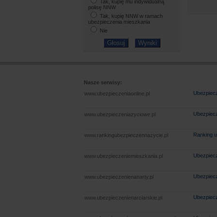
Tak, kupię mu indywidualną
polisę NNW
Tak, kupię NNW w ramach
ubezpieczenia mieszkania
Nie
Nasze serwisy:
Ubezpiecz
www.ubezpieczeniaonline.pl
Ubezpiecz
www.ubezpieczeniazyciowe.pl
Ranking u
www.rankingubezpieczennazycie.pl
Ubezpiecz
www.ubezpieczeniemieszkania.pl
Ubezpiecz
www.ubezpieczenienanarty.pl
Ubezpiecz
www.ubezpieczenienarciarskie.pl