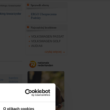
Sprawdź ofertę
nkingu towarzystw
king towarzystw
ERGO Ubezpieczenia
Podróży
Najczęściej kradzione
VOLKSWAGEN PASSAT
VOLKSWAGEN GOLF
AUDI A4
czytaj więcej
bardzo
rze
dobrze
O plikach cookies