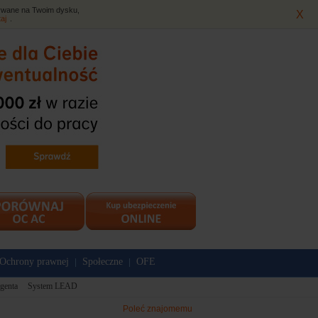
isywane na Twoim dysku,
X
taj
.
Ochrony prawnej
Społeczne
OFE
|
|
genta
System LEAD
Poleć znajomemu