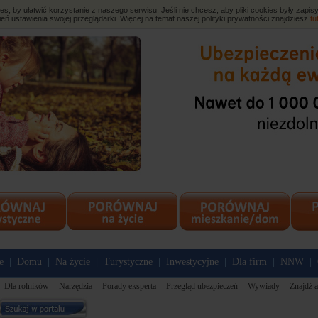
, by ułatwić korzystanie z naszego serwisu. Jeśli nie chcesz, aby pliki cookies były zap
eń ustawienia swojej przeglądarki. Więcej na temat naszej polityki prywatności znajdziesz
tu
e
Domu
Na życie
Turystyczne
Inwestycyjne
Dla firm
NNW
|
|
|
|
|
|
|
Dla rolników
Narzędzia
Porady eksperta
Przegląd ubezpieczeń
Wywiady
Znajdź a