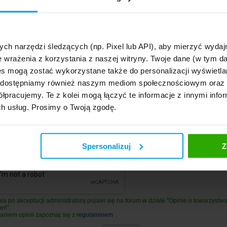
towarzystwa
nię o towarzystwie
(opcjonalne)
. 255 znaków)
ych narzędzi śledzących (np. Pixel lub API), aby mierzyć wyd
isanych znaków
0, pozostało 1500
)
e wrażenia z korzystania z naszej witryny. Twoje dane (w tym 
s mogą zostać wykorzystane także do personalizacji wyświetla
, udostępniamy również naszym mediom społecznościowym oraz
łpracujemy. Te z kolei mogą łączyć te informacje z innymi infor
ch usług. Prosimy o Twoją zgodę.
. 50 znaków)
Spersonalizuj
Z
ia po akceptacji administratora pojawi się na forum w dziale "Opinie o towarzystw
eń".
aniem opinii zapoznaj się z
regulaminem
.