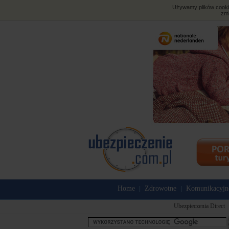
Używamy plików cookies
zmi
Home
Zdrowotne
Komunikacyjn
|
|
Ubezpieczenia Direct