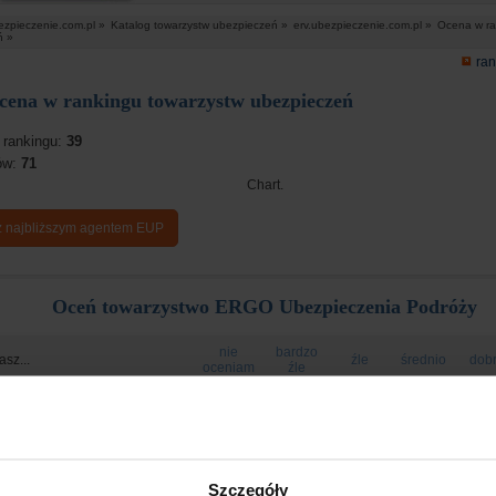
ezpieczenie.com.pl »
Katalog towarzystw ubezpieczeń »
erv.ubezpieczenie.com.pl »
Ocena w ra
ń »
ran
cena w rankingu towarzystw ubezpieczeń
 rankingu:
39
sów:
71
Chart.
z najbliższym agentem EUP
Oceń towarzystwo ERGO Ubezpieczenia Podróży
nie
bardzo
asz...
źle
średnio
dob
oceniam
źle
s zakupu
olisy
ość odszkodowania
 likwidacji szkody
Szczegóły
ogólne zadowolenie z usług