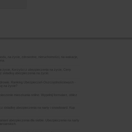
odu, na życie, zdrowotne, nieruchomości, na wakacje,
wna.
 życie, Korzyści z ubezpieczenia na życie, Ceny
z składką ubezpieczenia na życie.
zdrowie. Ranking Ubezpieczeń Oszczędnościowych -
sę na życie?
czenie mieszkania online. Wypełnij formularz, oblicz
icz składkę ubezpieczenia na narty i snowboard. Kup
ariant ubezpieczenia dla siebie. Ubezpieczenia na narty
arciarskich.