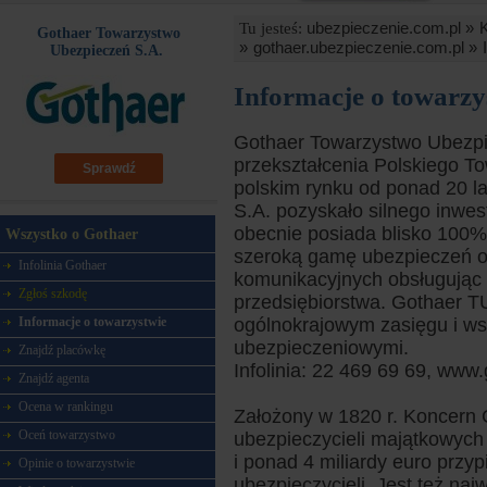
ubezpieczenie.com.pl »
Tu jesteś:
Gothaer Towarzystwo
»
gothaer.ubezpieczenie.com.pl »
Ubezpieczeń S.A.
Informacje o towarzy
Gothaer Towarzystwo Ubezpie
przekształcenia Polskiego 
Sprawdź
polskim rynku od ponad 20 l
S.A. pozyskało silnego inwes
obecnie posiada blisko 100% 
Wszystko o Gothaer
szeroką gamę ubezpieczeń o
Infolinia Gothaer
komunikacyjnych obsługując z
Zgłoś szkodę
przedsiębiorstwa. Gothaer TU
ogólnokrajowym zasięgu i ws
Informacje o towarzystwie
ubezpieczeniowymi.
Znajdź placówkę
Infolinia: 22 469 69 69, www.
Znajdź agenta
Ocena w rankingu
Założony w 1820 r. Koncern G
Oceń towarzystwo
ubezpieczycieli majątkowych
i ponad 4 miliardy euro przy
Opinie o towarzystwie
ubezpieczycieli. Jest też n