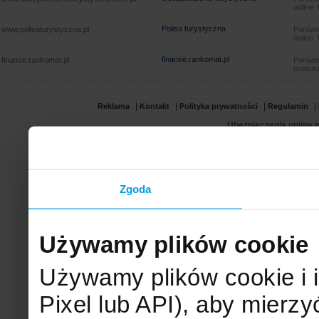
online.
Polisa turystyczna
www.polisaturystyczna.pl
Porówna
online.
finanse.rankomat.pl
finanse.rankomat.pl
Porówn
produkt
|
|
|
|
Reklama
Kontakt
Polityka prywatności
Regulamin
Ubezpieczenia online.p
Zgoda
Używamy plików cookie
Używamy plików cookie i 
Pixel lub API), aby mier