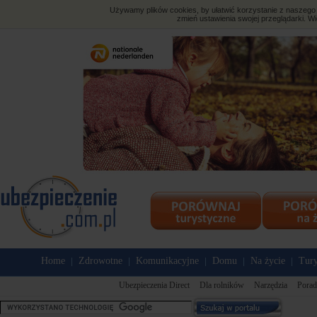
Używamy plików cookies, by ułatwić korzystanie z naszego s
zmień ustawienia swojej przeglądarki. Wi
Home
Zdrowotne
Komunikacyjne
Domu
Na życie
Tury
|
|
|
|
|
Ubezpieczenia Direct
Dla rolników
Narzędzia
Porad