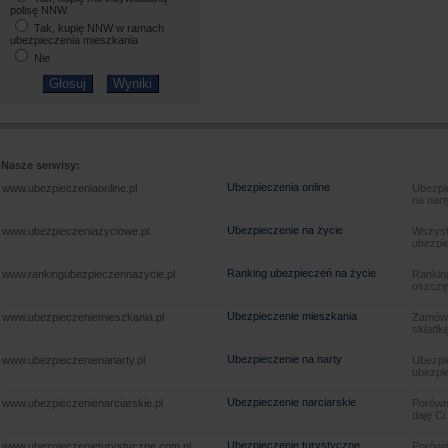
polisę NNW
Tak, kupię NNW w ramach
ubezpieczenia mieszkania
Nie
Nasze serwisy:
Ubezpieczenia online
www.ubezpieczeniaonline.pl
Ubezpie
na nart
Ubezpieczenie na życie
www.ubezpieczeniazyciowe.pl
Wszyst
ubezpie
Ranking ubezpieczeń na życie
www.rankingubezpieczennazycie.pl
Rankin
oszczę
Ubezpieczenie mieszkania
www.ubezpieczeniemieszkania.pl
Zamów u
składkę
Ubezpieczenie na narty
www.ubezpieczenienanarty.pl
Ubezpie
ubezpie
Ubezpieczenie narciarskie
www.ubezpieczenienarciarskie.pl
Porówna
daję Ci
Ubezpieczenie turystyczne
www.ubezpieczenieturystyczne.com.pl
Porówna