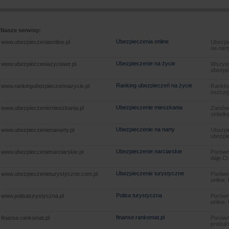
Nasze serwisy:
Ubezpieczenia online
www.ubezpieczeniaonline.pl
Ubezpie
na nart
Ubezpieczenie na życie
www.ubezpieczeniazyciowe.pl
Wszyst
ubezpie
Ranking ubezpieczeń na życie
www.rankingubezpieczennazycie.pl
Rankin
oszczę
Ubezpieczenie mieszkania
www.ubezpieczeniemieszkania.pl
Zamów u
składkę
Ubezpieczenie na narty
www.ubezpieczenienanarty.pl
Ubezpie
ubezpie
Ubezpieczenie narciarskie
www.ubezpieczenienarciarskie.pl
Porówna
daję Ci
Ubezpieczenie turystyczne
www.ubezpieczenieturystyczne.com.pl
Porówna
online.
Polisa turystyczna
www.polisaturystyczna.pl
Porówna
online.
finanse.rankomat.pl
finanse.rankomat.pl
Porówn
produkt