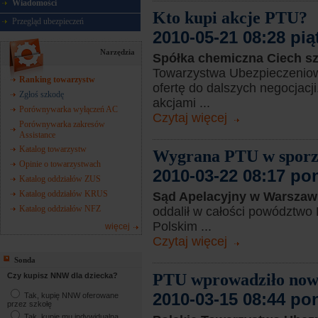
Wiadomości
Kto kupi akcje PTU?
Przegląd ubezpieczeń
2010-05-21 08:28 pią
Narzędzia
Spółka chemiczna Ciech s
Towarzystwa Ubezpieczeniow
Ranking towarzystw
ofertę do dalszych negocjacj
Zgłoś szkodę
akcjami ...
Porównywarka wyłączeń AC
Czytaj więcej
Porównywarka zakresów
Assistance
Katalog towarzystw
Wygrana PTU w sporz
Opinie o towarzystwach
2010-03-22 08:17 po
Katalog oddziałów ZUS
Katalog oddziałów KRUS
Sąd Apelacyjny w Warszaw
Katalog oddziałów NFZ
oddalił w całości powództwo 
Polskim ...
więcej
Czytaj więcej
Sonda
PTU wprowadziło nową
Czy kupisz NNW dla dziecka?
2010-03-15 08:44 po
Tak, kupię NNW oferowane
przez szkołę
Tak, kupię mu indywidualną