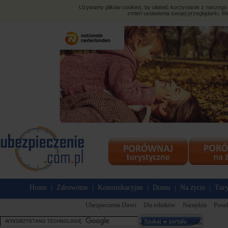
Używamy plików cookies, by ułatwić korzystanie z naszego s
zmień ustawienia swojej przeglądarki. Wi
Home
Zdrowotne
Komunikacyjne
Domu
Na życie
Tury
|
|
|
|
|
Ubezpieczenia Direct
Dla rolników
Narzędzia
Porad