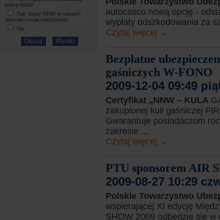
Polskie Towarzystwo Ubez
polisę NNW
autocasco nową opcję - odstąp
Tak, kupię NNW w ramach
ubezpieczenia mieszkania
wypłaty odszkodowania za sz
Nie
Czytaj więcej
Bezpłatne ubezpiecze
gaśniczych W-FONO
2009-12-04 09:49 pią
Certyfikat „NNW – KULA
GA
zakupionej kuli gaśniczej
Gwarantuje posiadaczom roc
zakresie ...
Czytaj więcej
PTU sponsorem AIR 
2009-08-27 10:29 cz
Polskie Towarzystwo Ubez
wspierającej XI edycję Mię
SHOW 2009 odbędzie się w dni