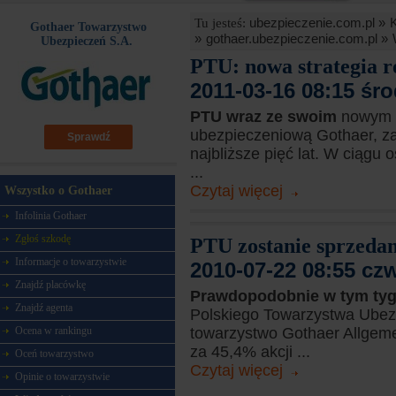
ubezpieczenie.com.pl »
Tu jesteś:
Gothaer Towarzystwo
»
gothaer.ubezpieczenie.com.pl »
Ubezpieczeń S.A.
PTU: nowa strategia r
2011-03-16 08:15 śr
PTU wraz ze swoim
nowym 
ubezpieczeniową Gothaer, za
Sprawdź
najbliższe pięć lat. W ciągu 
...
Czytaj więcej
Wszystko o Gothaer
Infolinia Gothaer
Zgłoś szkodę
PTU zostanie sprzeda
Informacje o towarzystwie
2010-07-22 08:55 cz
Znajdź placówkę
Prawdopodobnie w tym ty
Znajdź agenta
Polskiego Towarzystwa Ubez
towarzystwo Gothaer Allgeme
Ocena w rankingu
za 45,4% akcji ...
Oceń towarzystwo
Czytaj więcej
Opinie o towarzystwie