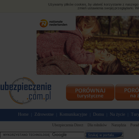
Używamy plików cookies, by ułatwić korzystanie z naszego s
zmień ustawienia swojej przeglądarki. Wi
Home
Zdrowotne
Komunikacyjne
Domu
Na życie
Tury
|
|
|
|
|
Ubezpieczenia Direct
Dla rolników
Narzędzia
Porad