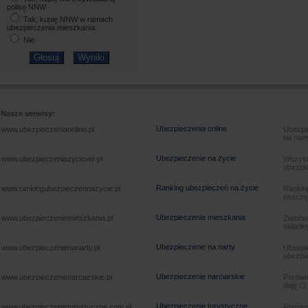
polisę NNW
Tak, kupię NNW w ramach
ubezpieczenia mieszkania
Nie
Nasze serwisy:
Ubezpieczenia online
www.ubezpieczeniaonline.pl
Ubezpie
na nart
Ubezpieczenie na życie
www.ubezpieczeniazyciowe.pl
Wszyst
ubezpie
Ranking ubezpieczeń na życie
www.rankingubezpieczennazycie.pl
Rankin
oszczę
Ubezpieczenie mieszkania
www.ubezpieczeniemieszkania.pl
Zamów u
składkę
Ubezpieczenie na narty
www.ubezpieczenienanarty.pl
Ubezpie
ubezpie
Ubezpieczenie narciarskie
www.ubezpieczenienarciarskie.pl
Porówna
daję Ci
Ubezpieczenie turystyczne
www.ubezpieczenieturystyczne.com.pl
Porówna