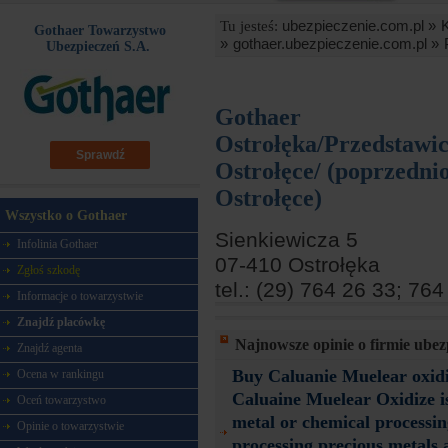
ubezpieczenie.com.pl »
Tu jesteś:
Gothaer Towarzystwo
»
gothaer.ubezpieczenie.com.pl »
Ubezpieczeń S.A.
Gothaer
Ostrołęka/Przedstawic
Sprawdź
Ostrołęce/ (poprzedni
Ostrołęce)
Wszystko o Gothaer
Sienkiewicza 5
Infolinia Gothaer
07-410 Ostrołęka
Zgłoś szkodę
tel.: (29) 764 26 33; 76
Informacje o towarzystwie
Znajdź placówkę
Najnowsze opinie o firmie ube
Znajdź agenta
Buy Caluanie Muelear oxi
Ocena w rankingu
Caluaine Muelear Oxidize i
Oceń towarzystwo
metal or chemical processin
Opinie o towarzystwie
processing precious metals 