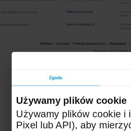
online.
Polisa turystyczna
www.polisaturystyczna.pl
Porówna
online.
finanse.rankomat.pl
finanse.rankomat.pl
Porówn
produkt
|
|
|
|
Reklama
Kontakt
Polityka prywatności
Regulamin
Ubezpieczenia online.p
Zgoda
Używamy plików cookie
Używamy plików cookie i 
Pixel lub API), aby mier