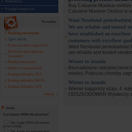
Wiadomości
Buy Caluanie Muelear oxidi
Przegląd ubezpieczeń
Caluaine Muelear Oxidize is o
Want Nembutal pentobarbita
Narzędzia
We are reliable and trusted 
have established an excellent
Ranking towarzystw
Zgłoś szkodę
customers with excellent qual
Porównywarka wyłączeń AC
Want Nembutal pentobarbital
are reliable and trusted vendor
Porównywarka zakresów
Assistance
Wiener to żenada
Katalog towarzystw
Beznadziejne ubezpieczenie le
Opinie o towarzystwach
wiedzy. Podczas choroby zagra
Katalog oddziałów ZUS
Katalog oddziałów KRUS
Wiener to żenada
Katalog oddziałów NFZ
Wiener najgorszy szajs. 4
ODSZKODOWAŃ Wystarczy ze
więcej
Sonda
Czy kupisz NNW dla dziecka?
Tak, kupię NNW oferowane
przez szkołę
Tak, kupię mu indywidualną