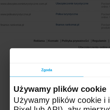
Ubezpieczenie turystyczne
www.ubezpieczenieturystyczne.com.pl
Porówna
online.
Polisa turystyczna
www.polisaturystyczna.pl
Porówna
online.
finanse.rankomat.pl
finanse.rankomat.pl
Porówn
produkt
|
|
|
|
Reklama
Kontakt
Polityka prywatności
Regulamin
Ubezpieczenia online.p
Zgoda
Używamy plików cookie
Używamy plików cookie i 
Pixel lub API), aby mier