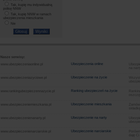
Tak, kupię mu indywidualną
polisę NNW
Tak, kupię NNW w ramach
ubezpieczenia mieszkania
Nie
Nasze serwisy:
Ubezpieczenia online
www.ubezpieczeniaonline.pl
Ubezpie
na nart
Ubezpieczenie na życie
www.ubezpieczeniazyciowe.pl
Wszyst
ubezpie
Ranking ubezpieczeń na życie
www.rankingubezpieczennazycie.pl
Rankin
oszczę
Ubezpieczenie mieszkania
www.ubezpieczeniemieszkania.pl
Zamów u
składkę
Ubezpieczenie na narty
www.ubezpieczenienanarty.pl
Ubezpie
ubezpie
Ubezpieczenie narciarskie
www.ubezpieczenienarciarskie.pl
Porówna
daję Ci