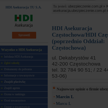
ubezpieczenie.com.pl »
Tu jesteś:
HDI Asekuracja TU S.A.
asekuracja.ubezpieczenie.com.pl 
HDI Asekuracja
Częstochowa/HDI Czę
Sprawdź
(poprzednio Oddział:
Częstochowa)
Wszystko o HDI Asekuracja
ul. Dekabrystów 41
Infolinia HDI Asekuracja
42-200 Częstochowa
Zgłoś szkodę
tel. 32 784 90 51; / 22 4
Dokumenty do pobrania
53-06)
Informacje o towarzystwie
Znajdź placówkę
Znajdź agenta
Najnowsze opinie o firmie ube
Ocena w rankingu
Marcin L
Oceń towarzystwo
Marcu L
Opinie o towarzystwie