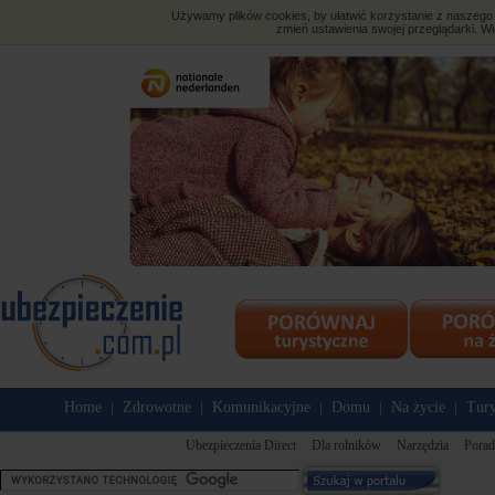
Używamy plików cookies, by ułatwić korzystanie z naszego s
zmień ustawienia swojej przeglądarki. Wi
Home
Zdrowotne
Komunikacyjne
Domu
Na życie
Tury
|
|
|
|
|
Ubezpieczenia Direct
Dla rolników
Narzędzia
Porad