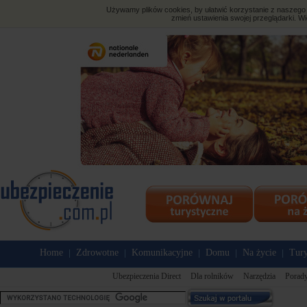
Używamy plików cookies, by ułatwić korzystanie z naszego s
zmień ustawienia swojej przeglądarki. Wi
Home
Zdrowotne
Komunikacyjne
Domu
Na życie
Tury
|
|
|
|
|
Ubezpieczenia Direct
Dla rolników
Narzędzia
Porady