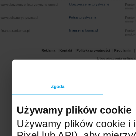
Ubezpieczenie turystyczne
www.ubezpieczenieturystyczne.com.pl
Porówna
online.
Polisa turystyczna
www.polisaturystyczna.pl
Porówna
online.
finanse.rankomat.pl
finanse.rankomat.pl
Porówn
produkt
|
|
|
|
Reklama
Kontakt
Polityka prywatności
Regulamin
Ubezpieczenia online.p
Zgoda
Używamy plików cookie
Używamy plików cookie i 
Pixel lub API), aby mier