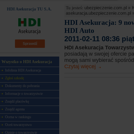
ubezpieczenie.com.pl »
Tu jesteś:
HDI Asekuracja TU S.A.
asekuracja.ubezpieczenie.com.pl 
HDI Asekuracja: 9 n
HDI Auto
2011-02-11 08:36 pią
Sprawdź
HDI Asekuracja Towarzyst
posiadają w swojej ofercie p
mogą sami wybierać spośród 9
Wszystko o HDI Asekuracja
Czytaj więcej
Infolinia HDI Asekuracja
Zgłoś szkodę
Dokumenty do pobrania
Informacje o towarzystwie
Znajdź placówkę
Znajdź agenta
Ocena w rankingu
Oceń towarzystwo
Opinie o towarzystwie