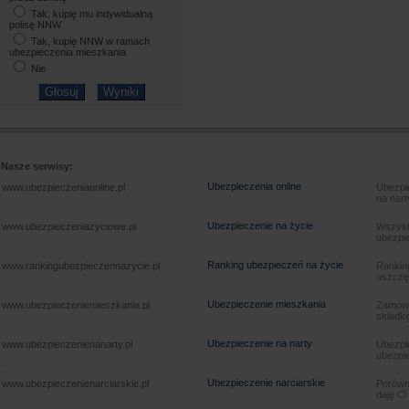
Tak, kupię mu indywidualną
polisę NNW
Tak, kupię NNW w ramach
ubezpieczenia mieszkania
Nie
Nasze serwisy:
Ubezpieczenia online
www.ubezpieczeniaonline.pl
Ubezpie
na nart
Ubezpieczenie na życie
www.ubezpieczeniazyciowe.pl
Wszyst
ubezpie
Ranking ubezpieczeń na życie
www.rankingubezpieczennazycie.pl
Rankin
oszczę
Ubezpieczenie mieszkania
www.ubezpieczeniemieszkania.pl
Zamów u
składkę
Ubezpieczenie na narty
www.ubezpieczenienanarty.pl
Ubezpie
ubezpie
Ubezpieczenie narciarskie
www.ubezpieczenienarciarskie.pl
Porówna
daję Ci