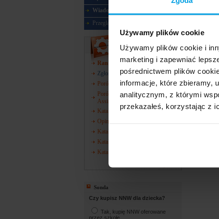
Zgoda
Wiadomości
Przegląd ubezpieczeń
Używamy plików cookie
Narzędzia
Używamy plików cookie i inn
marketing i zapewniać lepsz
Ranking towarzystw
pośrednictwem plików cookie
Zgłoś szkodę
informacje, które zbieramy
Porównywarka wyłączeń AC
analitycznym, z którymi wspó
Porównywarka zakresów
Assistance
przekazałeś, korzystając z i
Katalog towarzystw
Opinie o towarzystwach
Katalog oddziałów ZUS
Katalog oddziałów KRUS
Katalog oddziałów NFZ
więcej
Sonda
Czy kupisz NNW dla dziecka?
Tak, kupię NNW oferowane
przez szkołę