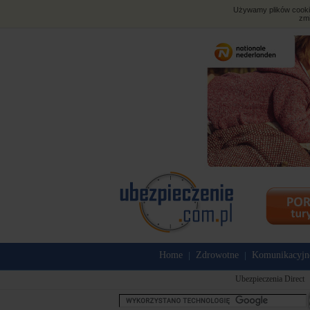
Używamy plików cookies
zmi
Home
Zdrowotne
Komunikacyjn
|
|
Ubezpieczenia Direct