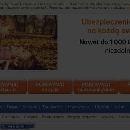
, by ułatwić korzystanie z naszego serwisu. Jeśli nie chcesz, aby pliki cookies były zap
eń ustawienia swojej przeglądarki. Więcej na temat naszej polityki prywatności znajdziesz
tu
e
Domu
Na życie
Turystyczne
Inwestycyjne
Dla firm
NNW
|
|
|
|
|
|
|
Dla rolników
Narzędzia
Porady eksperta
Przegląd ubezpieczeń
Wywiady
Znajdź a