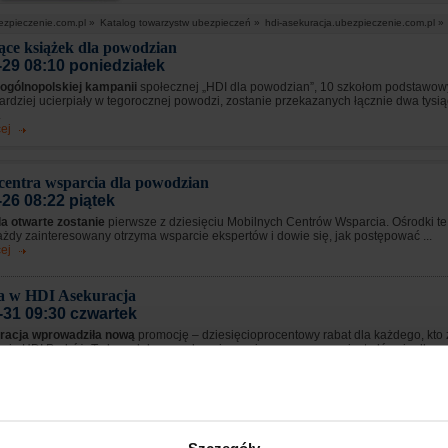
ezpieczenie.com.pl »
Katalog towarzystw ubezpieczeń »
hdi-asekuracja.ubezpieczenie.com.pl »
ące książek dla powodzian
-29 08:10 poniedziałek
ogólnopolskiej kampanii
społecznej „HDI dla powodzian”, 10 szkołom podstawow
ardziej ucierpiały w tegorocznej powodzi, zostanie przekazanych łącznie dwa tysią
.
ej
centra wsparcia dla powodzian
-26 08:22 piątek
da otwarte zostanie
pierwsze z dziesięciu Mobilnych Centrów Wsparcia. Ośrodki t
ażdy zainteresowany otrzyma wsparcie ekspertów i dowie się, jak postępować ...
ej
a w HDI Asekuracja
-31 09:30 czwartek
racja wprowadziła nową
promocję – dziesięcioprocentowy rabat dla każdego, kto
nie HDI Podróż. To kompleksowe ubezpieczenie przeznaczone jest głównie dla o
ych za granicę ...
ej