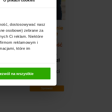
O plikach cookies
ajność, dostosowywać nasz
dane osobowe) zebrane za
nych Ci reklam. Niektóre
 firmom reklamowym i
macjami, które im
ezwól na wszystkie