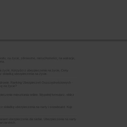
odu, na życie, zdrowotne, nieruchomości, na wakacje,
wna.
 życie, Korzyści z ubezpieczenia na życie, Ceny
z składką ubezpieczenia na życie.
zdrowie. Ranking Ubezpieczeń Oszczędnościowych -
sę na życie?
czenie mieszkania online. Wypełnij formularz, oblicz
icz składkę ubezpieczenia na narty i snowboard. Kup
ariant ubezpieczenia dla siebie. Ubezpieczenia na narty
arciarskich.