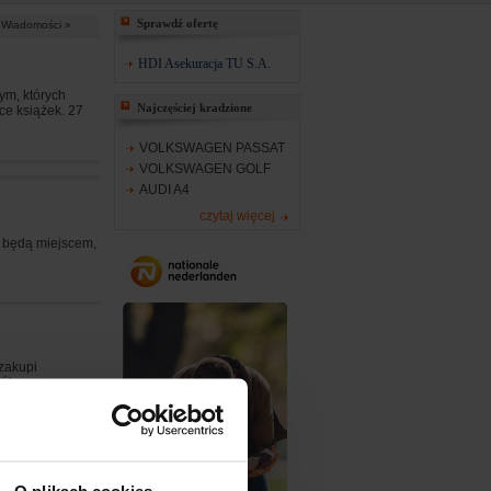
Sprawdź ofertę
Wiadomości »
HDI Asekuracja TU S.A.
ym, których
Najczęściej kradzione
ce książek. 27
VOLKSWAGEN PASSAT
VOLKSWAGEN GOLF
AUDI A4
czytaj więcej
e będą miejscem,
 zakupi
sób
<1>