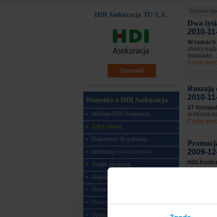
Tu jesteś:
ub
HDI Asekuracja TU S.A.
Dwa tysi
2010-11
W ramach 
zbiory najb
listopada ..
Czytaj więc
Sprawdź
Ruszają 
2010-11
Wszystko o HDI Asekuracja
27 listopa
Infolinia HDI Asekuracja
w którym k
Czytaj więc
Zgłoś szkodę
Dokumenty do pobrania
Promocj
2009-12
Informacje o towarzystwie
HDI Aseku
Znajdź placówkę
ubezpiecze
wyjeżdżając
Znajdź agenta
Czytaj więc
Ocena w rankingu
Oceń towarzystwo
Opinie o towarzystwie