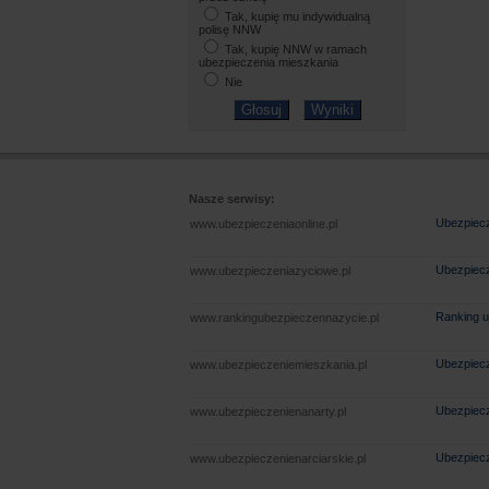
Tak, kupię mu indywidualną
polisę NNW
Tak, kupię NNW w ramach
ubezpieczenia mieszkania
Nie
Nasze serwisy:
Ubezpiecz
www.ubezpieczeniaonline.pl
Ubezpiecz
www.ubezpieczeniazyciowe.pl
Ranking u
www.rankingubezpieczennazycie.pl
Ubezpiecz
www.ubezpieczeniemieszkania.pl
Ubezpiecz
www.ubezpieczenienanarty.pl
Ubezpiecz
www.ubezpieczenienarciarskie.pl