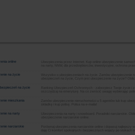
enia online
Ubezpieczenia przez Internet. Kup online ubezpieczenie samoch
na narty, NNW, dla przedsiębiorców, inwestycyjne, ochrona pra
enie na życie
Wszystko o ubezpieczeniach na życie. Zamów ubezpieczenie na
ubezpieczeń na życie, Czym jest ubezpieczenie na życie? Oblic
bezpieczeń na życie
Ranking Ubezpieczeń Ochronnych - zabezpiecz Twoje życie i 
oszczędzaj na emeryturę. Na co zwrócić uwagę wybierając poli
enie mieszkania
Zamów ubezpieczenie nieruchomości u 5 agentów lub kup ubezpie
składkę i kup polisę. Polisa na e-maila!
enie na narty
Ubezpieczenia na narty i snowboard. Poradniki narciarskie. Obl
ubezpieczenie narciarskie online.
enie narciarskie
Porównaj ubezpieczenia narciarskie online i dopasuj najlepszy w
daję Ci komfort spokojnych i bezpiecznych wojaży po stokach n