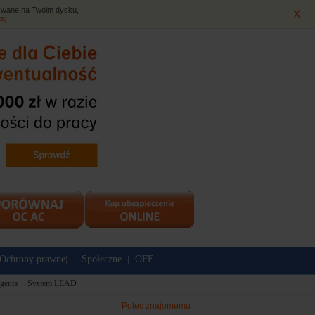
isywane na Twoim dysku,
X
taj
.
Ochrony prawnej
Społeczne
OFE
|
|
genta
System LEAD
Poleć znajomemu