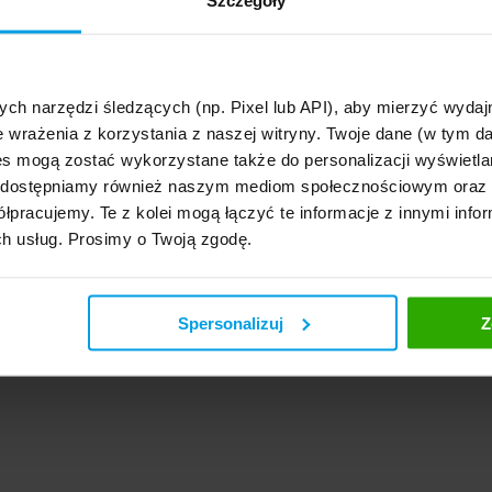
Szczegóły
ych narzędzi śledzących (np. Pixel lub API), aby mierzyć wyd
e wrażenia z korzystania z naszej witryny. Twoje dane (w tym 
s mogą zostać wykorzystane także do personalizacji wyświetla
, udostępniamy również naszym mediom społecznościowym oraz
łpracujemy. Te z kolei mogą łączyć te informacje z innymi infor
ch usług. Prosimy o Twoją zgodę.
Spersonalizuj
Z