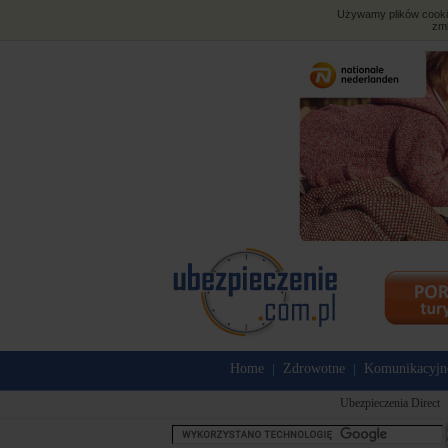
Używamy plików cookies
zmi
Home
Zdrowotne
Komunikacyjn
|
|
Ubezpieczenia Direct