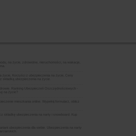
odu, na życie, zdrowotne, nieruchomości, na wakacje,
wna.
 życie, Korzyści z ubezpieczenia na życie, Ceny
z składką ubezpieczenia na życie.
zdrowie. Ranking Ubezpieczeń Oszczędnościowych -
sę na życie?
czenie mieszkania online. Wypełnij formularz, oblicz
icz składkę ubezpieczenia na narty i snowboard. Kup
ariant ubezpieczenia dla siebie. Ubezpieczenia na narty
arciarskich.