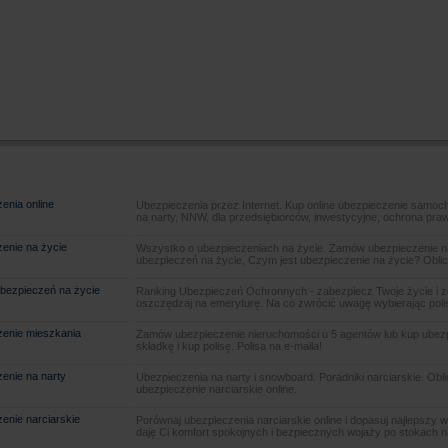
enia online
Ubezpieczenia przez Internet. Kup online ubezpieczenie samoch
na narty, NNW, dla przedsiębiorców, inwestycyjne, ochrona pra
enie na życie
Wszystko o ubezpieczeniach na życie. Zamów ubezpieczenie na
ubezpieczeń na życie, Czym jest ubezpieczenie na życie? Oblic
bezpieczeń na życie
Ranking Ubezpieczeń Ochronnych - zabezpiecz Twoje życie i 
oszczędzaj na emeryturę. Na co zwrócić uwagę wybierając poli
enie mieszkania
Zamów ubezpieczenie nieruchomości u 5 agentów lub kup ubezpie
składkę i kup polisę. Polisa na e-maila!
enie na narty
Ubezpieczenia na narty i snowboard. Poradniki narciarskie. Obl
ubezpieczenie narciarskie online.
enie narciarskie
Porównaj ubezpieczenia narciarskie online i dopasuj najlepszy w
daję Ci komfort spokojnych i bezpiecznych wojaży po stokach n