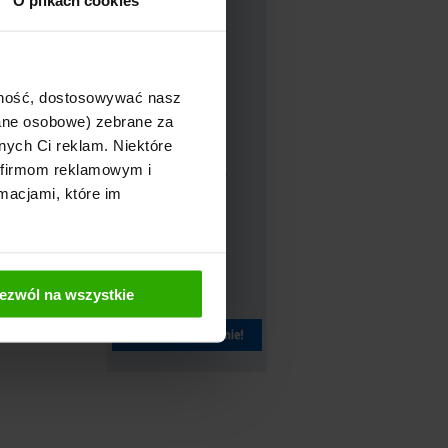
O plikach cookies
ajność, dostosowywać nasz
dane osobowe) zebrane za
nych Ci reklam. Niektóre
 firmom reklamowym i
macjami, które im
ezwól na wszystkie