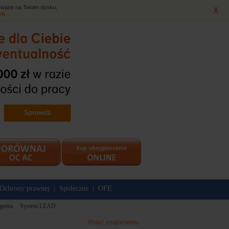
isywane na Twoim dysku,
X
taj
.
Ochrony prawnej
Społeczne
OFE
|
|
genta
System LEAD
Poleć znajomemu