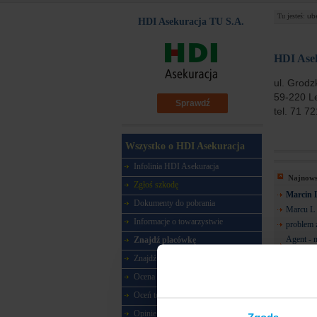
Tu jesteś:
ub
HDI Asekuracja TU S.A.
HDI Ase
ul. Grodz
59-220 L
Sprawdź
tel. 71 7
Wszystko o HDI Asekuracja
Infolinia HDI Asekuracja
Najnowsz
Zgłoś szkodę
Marcin 
Dokumenty do pobrania
Marcu L
Informacje o towarzystwie
problem 
Agent - n
Znajdź placówkę
The prost
Znajdź agenta
Ocena w rankingu
Oceń towarzystwo
Opinie o towarzystwie