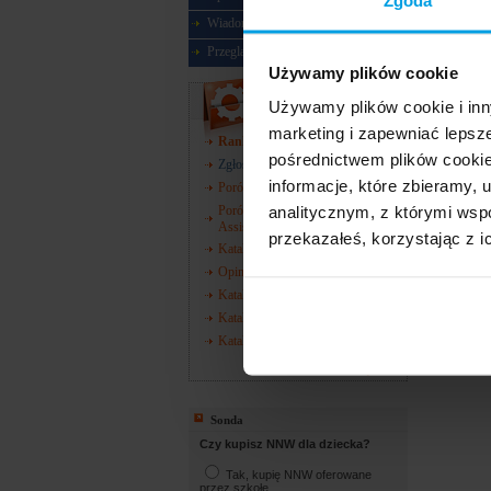
Zgoda
Wiadomości
Przegląd ubezpieczeń
Używamy plików cookie
Narzędzia
Używamy plików cookie i inn
marketing i zapewniać lepsz
Ranking towarzystw
pośrednictwem plików cookie
Zgłoś szkodę
informacje, które zbieramy
Porównywarka wyłączeń AC
analitycznym, z którymi wspó
Porównywarka zakresów
Assistance
przekazałeś, korzystając z i
Katalog towarzystw
Opinie o towarzystwach
Katalog oddziałów ZUS
Katalog oddziałów KRUS
Katalog oddziałów NFZ
więcej
Sonda
Czy kupisz NNW dla dziecka?
Tak, kupię NNW oferowane
przez szkołę