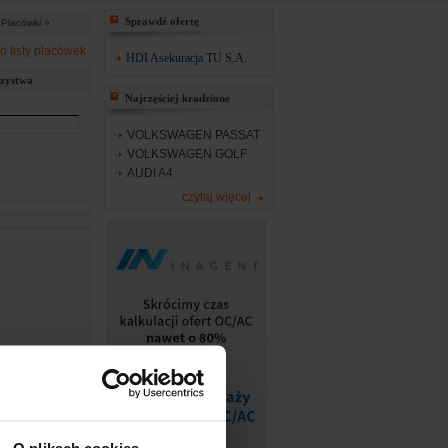
Sprawdź ofertę
Placówki »
o listy placówek
HDI Asekuracja TU S.A.
rzystwa
Najczęściej kradzione
VOLKSWAGEN PASSAT
VOLKSWAGEN GOLF
AUDI A4
czytaj więcej
lp the transpo...
Czytaj więcej