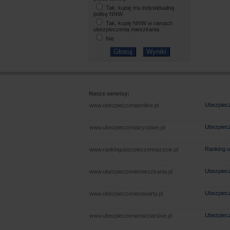
Tak, kupię mu indywidualną
polisę NNW
Tak, kupię NNW w ramach
ubezpieczenia mieszkania
Nie
Nasze serwisy:
Ubezpiecz
www.ubezpieczeniaonline.pl
Ubezpiecz
www.ubezpieczeniazyciowe.pl
Ranking u
www.rankingubezpieczennazycie.pl
Ubezpiecz
www.ubezpieczeniemieszkania.pl
Ubezpiecz
www.ubezpieczenienanarty.pl
Ubezpiecz
www.ubezpieczenienarciarskie.pl