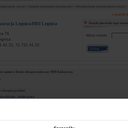
ezpieczenie.com.pl »
Katalog towarzystw ubezpieczeń »
hdi-asekuracja.ubezpieczenie.com.pl »
« powrót d
kuracja Legnica/HDI Legnica
Znajdź placówkę tego towa
ka 76
Wpisz miasto:
egnica
21 41 21; 71 721 41 22
e opinie o firmie ubezpieczeniowej:
HDI Asekuracja
L
z ubezpieczycielem
iewdziczna , trudna praca
ate related is central to the portion of a male's reproductive system. It secretes fluids that he