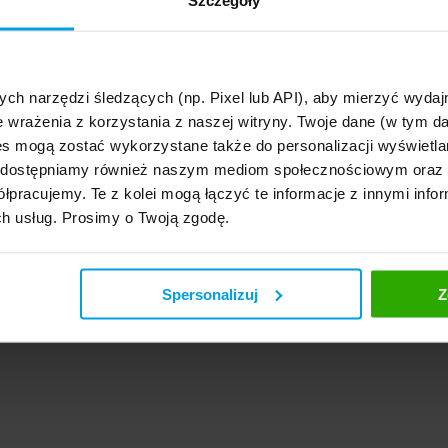
Szczegóły
ych narzędzi śledzących (np. Pixel lub API), aby mierzyć wyd
e wrażenia z korzystania z naszej witryny. Twoje dane (w tym 
s mogą zostać wykorzystane także do personalizacji wyświetla
, udostępniamy również naszym mediom społecznościowym oraz
łpracujemy. Te z kolei mogą łączyć te informacje z innymi infor
ch usług. Prosimy o Twoją zgodę.
Spersonalizuj
Z