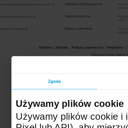
Ubezpieczenie turystyczne
www.ubezpieczenieturystyczne.com.pl
Porówna
online.
Polisa turystyczna
www.polisaturystyczna.pl
Porówna
online.
finanse.rankomat.pl
finanse.rankomat.pl
Porówn
produkt
|
|
|
|
Reklama
Kontakt
Polityka prywatności
Regulamin
Ubezpieczenia online.p
Zgoda
Używamy plików cookie
Używamy plików cookie i 
Pixel lub API), aby mier