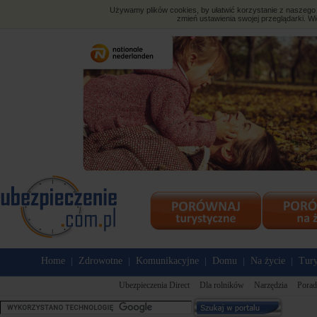
Używamy plików cookies, by ułatwić korzystanie z naszego s
zmień ustawienia swojej przeglądarki. Wi
Home
Zdrowotne
Komunikacyjne
Domu
Na życie
Tury
|
|
|
|
|
Ubezpieczenia Direct
Dla rolników
Narzędzia
Porad