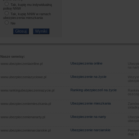
Tak, kupię mu indywidualną
polisę NNW
Tak, kupię NNW w ramach
ubezpieczenia mieszkania
Nie
Nasze serwisy:
Ubezpieczenia online
www.ubezpieczeniaonline.pl
Ubezpie
na nart
Ubezpieczenie na życie
www.ubezpieczeniazyciowe.pl
Wszyst
ubezpie
Ranking ubezpieczeń na życie
www.rankingubezpieczennazycie.pl
Rankin
oszczę
Ubezpieczenie mieszkania
www.ubezpieczeniemieszkania.pl
Zamów u
składkę
Ubezpieczenie na narty
www.ubezpieczenienanarty.pl
Ubezpie
ubezpie
Ubezpieczenie narciarskie
www.ubezpieczenienarciarskie.pl
Porówna
daję Ci