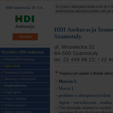
ubezpieczenie.com.pl »
Tu jesteś:
HDI Asekuracja TU S.A.
asekuracja.ubezpieczenie.com.pl 
HDI Asekuracja Szam
Szamotuły
Sprawdź
ul. Wroniecka 31
64-500 Szamotuły
Wszystko o HDI Asekuracja
tel. 22 449 88 22; / 22 
Infolinia HDI Asekuracja
Zgłoś szkodę
Dokumenty do pobrania
Najnowsze opinie o firmie ube
Informacje o towarzystwie
Marcin L
Znajdź placówkę
Marcu L
Znajdź agenta
problem z ubezpieczycielem
Ocena w rankingu
Agent - niewdziczna , trudna
Oceń towarzystwo
The prostate related is central 
Opinie o towarzystwie
secretes fluids that help the tr