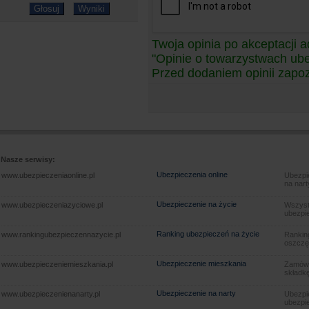
Twoja opinia po akceptacji a
"Opinie o towarzystwach ub
Przed dodaniem opinii zapoz
Nasze serwisy:
Ubezpieczenia online
www.ubezpieczeniaonline.pl
Ubezpie
na nart
Ubezpieczenie na życie
www.ubezpieczeniazyciowe.pl
Wszyst
ubezpie
Ranking ubezpieczeń na życie
www.rankingubezpieczennazycie.pl
Rankin
oszczę
Ubezpieczenie mieszkania
www.ubezpieczeniemieszkania.pl
Zamów u
składkę
Ubezpieczenie na narty
www.ubezpieczenienanarty.pl
Ubezpie
ubezpie