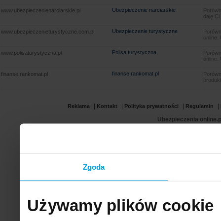
Ubezpieczenie narciarskie
www.ubezpieczenienarciarskie.pl
Porówna
daję Ci
Ubezpieczenie turystyczne
www.ubezpieczenieturystyczne.com.pl
Porówna
online.
Polisa turystyczna
www.polisaturystyczna.pl
Porówna
online.
finanse.rankomat.pl
finanse.rankomat.pl
Porówn
produkt
|
|
|
|
Reklama
Kontakt
Polityka prywatności
Regulamin
Ubezpieczenia online.p
Zgoda
Używamy plików cookie