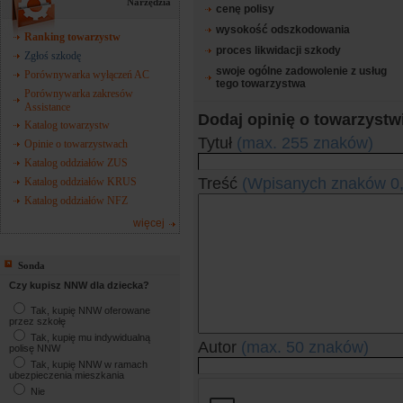
Narzędzia
cenę polisy
wysokość odszkodowania
Ranking towarzystw
proces likwidacji szkody
Zgłoś szkodę
swoje ogólne zadowolenie z usług
Porównywarka wyłączeń AC
tego towarzystwa
Porównywarka zakresów
Assistance
Dodaj opinię o towarzystw
Katalog towarzystw
Tytuł
(max. 255 znaków)
Opinie o towarzystwach
Katalog oddziałów ZUS
Treść
(Wpisanych znaków
0
Katalog oddziałów KRUS
Katalog oddziałów NFZ
więcej
Sonda
Czy kupisz NNW dla dziecka?
Tak, kupię NNW oferowane
przez szkołę
Tak, kupię mu indywidualną
Autor
(max. 50 znaków)
polisę NNW
Tak, kupię NNW w ramach
ubezpieczenia mieszkania
Nie