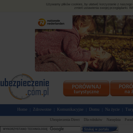
Używamy plików cookies, by ułatwić korzystanie z naszego s
zmień ustawienia swojej przeglądarki. Wi
Home
Zdrowotne
Komunikacyjne
Domu
Na życie
Tury
|
|
|
|
|
Ubezpieczenia Direct
Dla rolników
Narzędzia
Porad