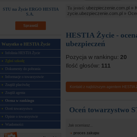
ubezpieczenie.com.pl »
Tu jesteś:
STU na Życie ERGO HESTIA
zycie.ubezpieczenie.com.pl »
Ocen
S.A.
Sprawdź
HESTIA Życie - ocen
ubezpieczeń
Wszystko o HESTIA Życie
Infolinia HESTIA Życie
Pozycja w rankingu:
20
Zgłoś szkodę
Ilość głosów:
111
Dokumenty do pobrania
Informacje o towarzystwie
Znajdź placówkę
Kontakt z najbliższym agentem HESTIA 
Znajdź agenta
Ocena w rankingu
Oceń towarzystwo 
Oceń towarzystwo
Opinie o towarzystwie
Wiadomości
Jak oceniasz...
proces zakupu