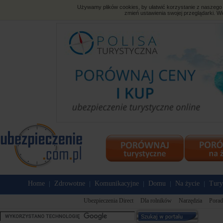
Używamy plików cookies, by ułatwić korzystanie z naszego s
zmień ustawienia swojej przeglądarki. Wi
Home
Zdrowotne
Komunikacyjne
Domu
Na życie
Tury
|
|
|
|
|
Ubezpieczenia Direct
Dla rolników
Narzędzia
Porad