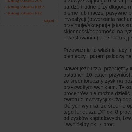
przewyższającego o kilka pr
Katalog oddziałów ZUS
bardzo trudne przy długote
Katalog oddziałów KRUS
bierne lub inaczej pasywne 
Katalog oddziałów NFZ
inwestycji (otworzenia rachu
więcej
przyjmuje/akceptuje jakąś st
skłonności/odporności na ryzy
inwestowania (lub znaczną je
Przeważnie to właśnie tacy 
pieniędzy i potem psioczą na
Nawet jeżeli tzw. przeciętny 
ostatnich 10 latach przyniósł
że średnioroczny zysk na pozi
przyzwoitym wynikiem. Tylko, 
procentów nie można dzielić p
zwrotu z inwestycji służą od
których wynika, że średnie 
tego funduszu „X” ok. 8 proc.
od zysków kapitałowych, tzw.
i wyniósłby ok. 7 proc.