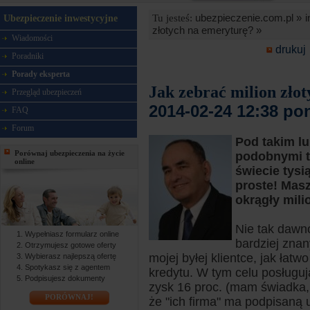
ubezpieczenie.com.pl »
i
Tu jesteś:
Ubezpieczenie inwestycyjne
złotych na emeryturę? »
Wiadomości
drukuj
Poradniki
Porady eksperta
Jak zebrać milion zło
Przegląd ubezpieczeń
2014-02-24 12:38 po
FAQ
Forum
Pod takim l
Porównaj ubezpieczenia na życie
podobnymi t
online
świecie tysi
proste! Masz
okrągły mili
Nie tak dawn
Wypełniasz formularz online
bardziej znan
Otrzymujesz gotowe oferty
mojej byłej klientce, jak ła
Wybierasz najlepszą ofertę
Spotykasz się z agentem
kredytu. W tym celu posługują
Podpisujesz dokumenty
zysk 16 proc. (mam świadka, 
PORÓWNAJ!
że "ich firma" ma podpisaną