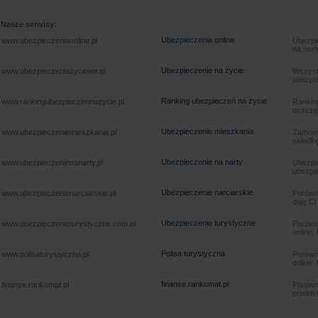
Nasze serwisy:
Ubezpieczenia online
www.ubezpieczeniaonline.pl
Ubezpie
na nart
Ubezpieczenie na życie
www.ubezpieczeniazyciowe.pl
Wszyst
ubezpie
Ranking ubezpieczeń na życie
www.rankingubezpieczennazycie.pl
Rankin
oszczę
Ubezpieczenie mieszkania
www.ubezpieczeniemieszkania.pl
Zamów u
składkę
Ubezpieczenie na narty
www.ubezpieczenienanarty.pl
Ubezpie
ubezpie
Ubezpieczenie narciarskie
www.ubezpieczenienarciarskie.pl
Porówna
daję Ci
Ubezpieczenie turystyczne
www.ubezpieczenieturystyczne.com.pl
Porówna
online.
Polisa turystyczna
www.polisaturystyczna.pl
Porówna
online.
finanse.rankomat.pl
finanse.rankomat.pl
Porówn
produkt