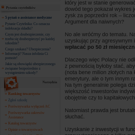
który jest w stanie generowa
Pytania czytelników
dowód tego pokazał wykres j
zysk za poprzedni rok – liczo
5 pytań o assistance medyczne
Argument dla naiwnych?
Pytanie Czytelnika: Co oznacza
indeksacja składki?
No ale wróćmy do tematu. Na
Czym jest doubezpieczenie, czy
trzeba się doubezpieczyć po każdej
uzyskując przy agresywnym i
szkodzie?
wpłacać po 50 zł miesięczn
Czego szukasz? Ubezpieczenia?
Informacji? Nasza infolinia Ci
pomoże!
Dlaczego więc Polacy nie odk
Jakie są obowiązki ubezpieczonego
z pewnością byłoby stać, ab
związane bezpośrednio z
(nota bene milion złotych na 
wystąpieniem szkody?
emerytury, ale o tym innym r
Narzędzia
Na tym generalnie polega dz
większość inwestorów indywi
Ranking towarzystw
obojętnie czy to kapitałowyc
Zgłoś szkodę
Porównywarka wyłączeń AC
Natomiast prawda jest brutalna
Porównywarka zakresów
słuchać.
Assistance
Katalog towarzystw
Uzyskanie z inwestycji w fun
Opinie o towarzystwach