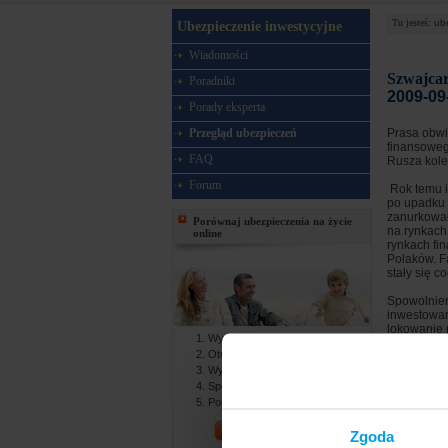
Tu jesteś:
ub
Ubezpieczenie inwestycyjne
Wiadomości
Szwajcar
Poradniki
2009-09
Porady eksperta
Przegląd ubezpieczeń
Prasa obwi
finansoweg
FAQ
Rusza kole
Forum
Rok temu i
po upadku 
zanurkował
Porównaj ubezpieczenia na życie
na rynkach
online
rynkach fin
Polaków. F
stały się c
Spowolnien
inwestowan
lokowanie 
Wypełniasz formularz online
rezygnowan
Otrzymujesz gotowe oferty
Wybierasz najlepszą ofertę
Odpowiedzi
Strategia.
Spotykasz się z agentem
CYD® Market
Podpisujesz dokumenty
niezależni
współpracy
PORÓWNAJ!
Zgoda
badawczą, 