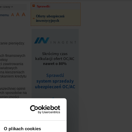
Sprawdź:
e czasy »
A
A
A
jomemu
Oferty ubezpieczeń
inwestycyjnych
nie pieniędzy.
kach finansowych
deksy
ci zawirowania
 światowych
e na kieszeniach
zyskaniem kredytu
wszechnej opinii
nych sposobów na
konieczności
zwajcarska
 STABILISED
gać zyski
lizowana we
rską instytucją
O plikach cookies
omicznych na