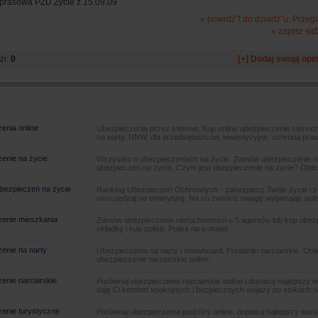
 prasowa PZU Życie z 15.09.09
« powrďż˝t do dziaďż˝u: Prze
« zapisz siď
zi:
0
[+] Dodaj swoją opin
enia online
Ubezpieczenia przez Internet. Kup online ubezpieczenie samoch
na narty, NNW, dla przedsiębiorców, inwestycyjne, ochrona pra
enie na życie
Wszystko o ubezpieczeniach na życie. Zamów ubezpieczenie na
ubezpieczeń na życie, Czym jest ubezpieczenie na życie? Oblic
bezpieczeń na życie
Ranking Ubezpieczeń Ochronnych - zabezpiecz Twoje życie i 
oszczędzaj na emeryturę. Na co zwrócić uwagę wybierając poli
enie mieszkania
Zamów ubezpieczenie nieruchomości u 5 agentów lub kup ubezpie
składkę i kup polisę. Polisa na e-maila!
enie na narty
Ubezpieczenia na narty i snowboard. Poradniki narciarskie. Obl
ubezpieczenie narciarskie online.
enie narciarskie
Porównaj ubezpieczenia narciarskie online i dopasuj najlepszy w
daję Ci komfort spokojnych i bezpiecznych wojaży po stokach n
enie turystyczne
Porównaj ubezpieczenia podróży online, dopasuj najlepszy warian