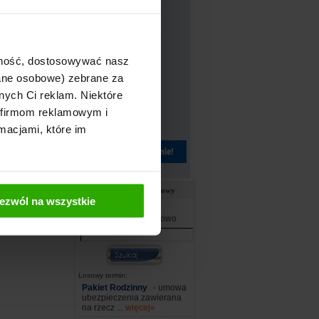
zystkich
arantowaną
ajność, dostosowywać nasz
rześnia, a
dane osobowe) zebrane za
nych Ci reklam. Niektóre
 firmom reklamowym i
iec okresu
macjami, które im
tycji,
apitału bez
Słownik ubezpieczeniowy
ezwól na wszystkie
eństwo
ansowych.
Wpisz szukane słowo
cją inwestowania
Losowy termin:
Pakiet Rodzinny
- umowa
ubezpieczenia zawierana
na rzecz ...
więcej»