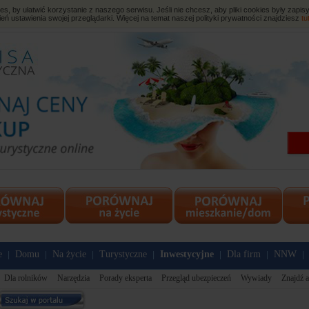
, by ułatwić korzystanie z naszego serwisu. Jeśli nie chcesz, aby pliki cookies były zap
eń ustawienia swojej przeglądarki. Więcej na temat naszej polityki prywatności znajdziesz
tu
e
Domu
Na życie
Turystyczne
Inwestycyjne
Dla firm
NNW
|
|
|
|
|
|
|
Dla rolników
Narzędzia
Porady eksperta
Przegląd ubezpieczeń
Wywiady
Znajdź a