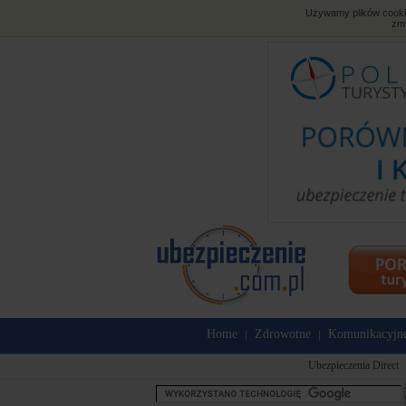
Używamy plików cookies
zmi
Home
Zdrowotne
Komunikacyjn
|
|
Ubezpieczenia Direct