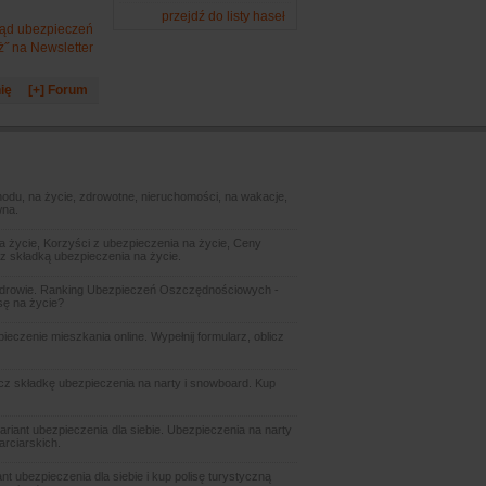
przejdź do listy haseł
gląd ubezpieczeń
ż˝ na Newsletter
ię
[+] Forum
odu, na życie, zdrowotne, nieruchomości, na wakacje,
wna.
 życie, Korzyści z ubezpieczenia na życie, Ceny
z składką ubezpieczenia na życie.
zdrowie. Ranking Ubezpieczeń Oszczędnościowych -
sę na życie?
czenie mieszkania online. Wypełnij formularz, oblicz
icz składkę ubezpieczenia na narty i snowboard. Kup
ariant ubezpieczenia dla siebie. Ubezpieczenia na narty
arciarskich.
t ubezpieczenia dla siebie i kup polisę turystyczną