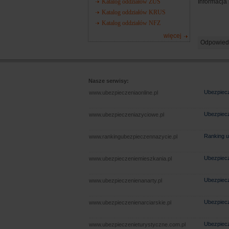
Katalog oddziałów ZUS
Informacja
Katalog oddziałów KRUS
Katalog oddziałów NFZ
więcej
Odpowied
Nasze serwisy:
Ubezpiecz
www.ubezpieczeniaonline.pl
Ubezpiecz
www.ubezpieczeniazyciowe.pl
Ranking u
www.rankingubezpieczennazycie.pl
Ubezpiecz
www.ubezpieczeniemieszkania.pl
Ubezpiecz
www.ubezpieczenienanarty.pl
Ubezpiecz
www.ubezpieczenienarciarskie.pl
Ubezpiecz
www.ubezpieczenieturystyczne.com.pl