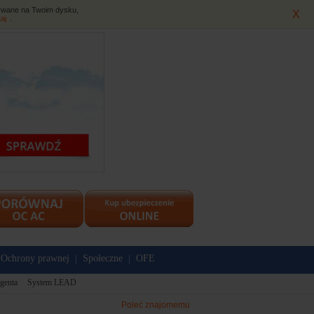
isywane na Twoim dysku,
X
taj
.
Ochrony prawnej
Społeczne
OFE
|
|
genta
System LEAD
Poleć znajomemu